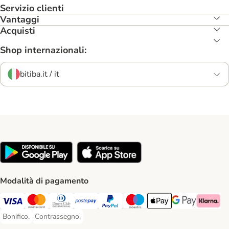
Servizio clienti
Vantaggi
Acquisti
Shop internazionali:
bitiba.it / it
Modalità di pagamento
Visa. Payment Method
Mastercard. Payment Method
Diners Club. Payment Method
Postepay. Payment Method
PayPal. Payment Method
Maestro. Payment Method
Apple pay. Payment Met
Google Pay Paym
Klarna Pa
Bonifico.
Contrassegno.
Bonifico. Payment Method
Contrassegno. Payment Method