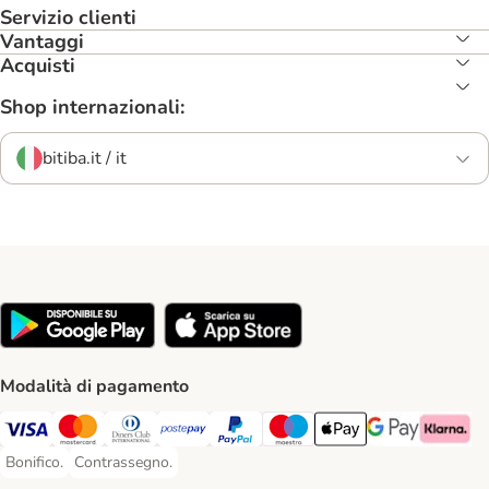
Servizio clienti
Vantaggi
Acquisti
Shop internazionali:
bitiba.it / it
Modalità di pagamento
Visa. Payment Method
Mastercard. Payment Method
Diners Club. Payment Method
Postepay. Payment Method
PayPal. Payment Method
Maestro. Payment Method
Apple pay. Payment Met
Google Pay Paym
Klarna Pa
Bonifico.
Contrassegno.
Bonifico. Payment Method
Contrassegno. Payment Method