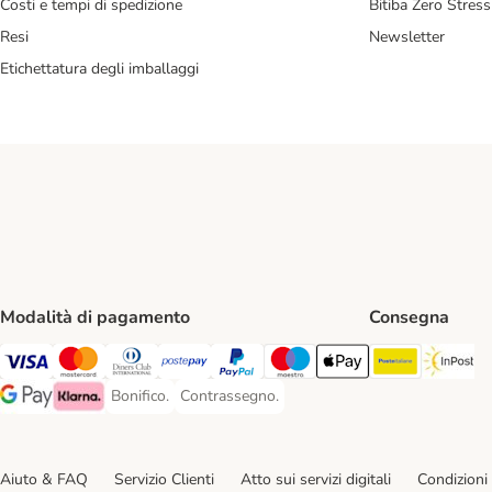
Costi e tempi di spedizione
Bitiba Zero Stress
Resi
Newsletter
Etichettatura degli imballaggi
Modalità di pagamento
Consegna
Poste Ital
In
Visa. Payment Method
Mastercard. Payment Method
Diners Club. Payment Method
Postepay. Payment Method
PayPal. Payment Method
Maestro. Payment Method
Apple pay. Payment Met
Bonifico.
Contrassegno.
Bonifico. Payment Method
Contrassegno. Payment Method
Google Pay Payment Method
Klarna Payment Method
Aiuto & FAQ
Servizio Clienti
Atto sui servizi digitali
Condizioni 