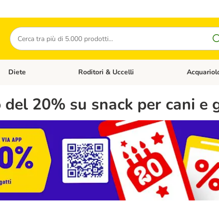
Cerca
Diete
Roditori & Uccelli
Acquariol
Gatti
Apri Menù Categoria: Cani
Apri Menù Categoria: Diete
Apri Menù Cat
 del 20% su snack per cani e g