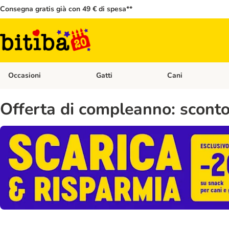
Consegna gratis già con 49 € di spesa**
Occasioni
Gatti
Cani
Apri Menù Categoria: Occasioni
Apri Menù Categoria: 
Offerta di compleanno: sconto