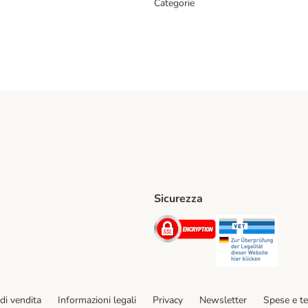
Categorie
Sicurezza
iane. Shipping Method
Post. Shipping Method
Security
Securit
hod
di vendita
Informazioni legali
Privacy
Newsletter
Spese e t