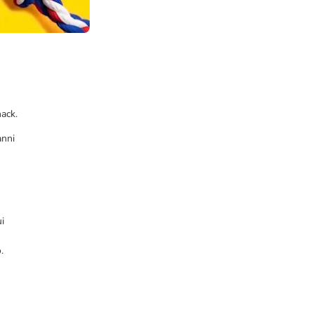
nack.
anni
i
n
.