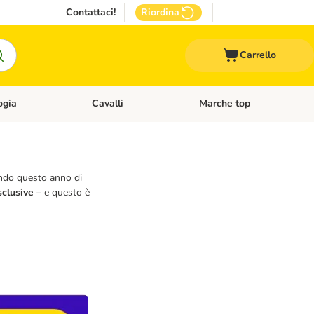
Contattaci!
Riordina
Carrello
ogia
Cavalli
Marche top
egoria: Roditori & Uccelli
Apri Menù Categoria: Acquariologia
Apri Menù Categoria: Cavalli
dendo questo anno di
sclusive
– e questo è