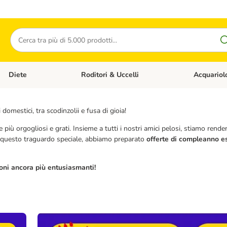
Cerca
Diete
Roditori & Uccelli
Acquariol
Gatti
Apri Menù Categoria: Cani
Apri Menù Categoria: Diete
Apri Menù Cat
omestici, tra scodinzolii e fusa di gioia!
re più orgogliosi e grati. Insieme a tutti i nostri amici pelosi, stiamo ren
re questo traguardo speciale, abbiamo preparato
offerte di compleanno e
ioni ancora più entusiasmanti!