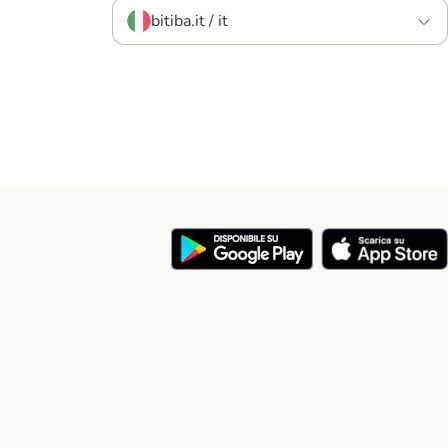
bitiba.it / it
y