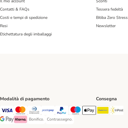
Il mio account
Sconti
Contatti & FAQs
Tessera fedeltà
Costi e tempi di spedizione
Bitiba Zero Stress
Resi
Newsletter
Etichettatura degli imballaggi
Modalità di pagamento
Consegna
Poste Ital
In
Visa. Payment Method
Mastercard. Payment Method
Diners Club. Payment Method
Postepay. Payment Method
PayPal. Payment Method
Maestro. Payment Method
Apple pay. Payment Met
Bonifico.
Contrassegno.
Bonifico. Payment Method
Contrassegno. Payment Method
Google Pay Payment Method
Klarna Payment Method