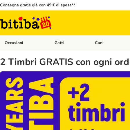
Consegna gratis già con 49 € di spesa**
Occasioni
Gatti
Cani
Apri Menù Categoria: Occasioni
Apri Menù Categoria: 
2 Timbri GRATIS con ogni ord