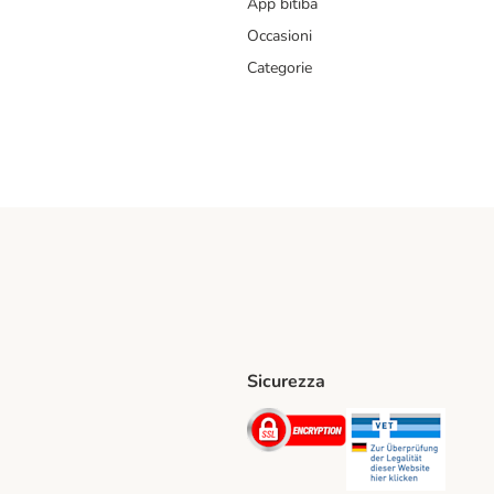
App bitiba
Occasioni
Categorie
Sicurezza
iane. Shipping Method
Post. Shipping Method
Security
Securit
hod