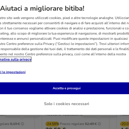
Aiutaci a migliorare bitiba!
stro sito web vengono utilizzati cookies, pixel e altre tecnologie analoghe. Utilizzi
 strettamente necessari per consentirti di navigare e di fare acquisti all’interno del 
on il tuo consenso vogliamo attivare cookies di analisi e prestazione, funzionali e con
eting, allo scopo di migliorare la tua esperienza di navigazione, di mostrarti prodotti
 interesse e annunci personalizzati. Puoi modificare queste impostazioni in qualsia
tro Centro preferenze sulla Privacy (“Gestisci le impostazioni”). Trovi ulteriori info
l responsabile della gestione dei tuoi dati, il trattamento dei dati personali e le finalità
mento nel nostro Centro preferenze sulla privacy, così come all’interno della nostra
mativa sulla privacy
azione
Contenitore sottovuoto per
TIAK
i le impostazioni
ck Paw
alimenti per animali TIAKI
Cam
 3,2 cm
13 l
ca. 
Accetta e prosegui
Prezzo più basso
Prezzo più basso
praticato negli
praticato negli
ultimi 30 gg,
ultimi 30 gg,
Solo i cookies necessari
prima dello
prima dello
sconto.
sconto.
ione
Nessuna valutazione
Ness
golare
6,19 €
-24.58%
Prezzo regolare
52,49 €
-20.