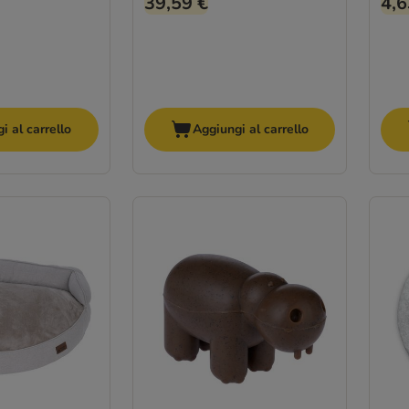
39,59 €
4,6
i al carrello
Aggiungi al carrello