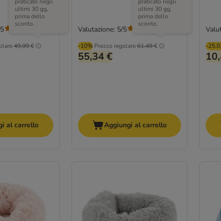
praticato negli
praticato negli
ultimi 30 gg,
ultimi 30 gg,
prima dello
prima dello
sconto.
sconto.
/5
Valutazione: 5/5
Valut
(
175
)
(
1
)
olare
49,99 €
-10%
Prezzo regolare
61,49 €
-25.
55,34 €
10,
i al carrello
Aggiungi al carrello