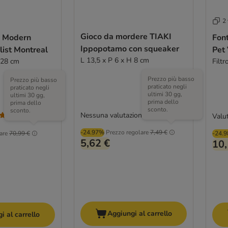
2 
Gioco da mordere TIAKI
i Modern
Fon
Ippopotamo con squeaker
list Montreal
Pet
L 13,5 x P 6 x H 8 cm
 28 cm
Filtr
Prezzo più basso
Prezzo più basso
praticato negli
praticato negli
ultimi 30 gg,
ultimi 30 gg,
prima dello
prima dello
sconto.
sconto.
Nessuna valutazione
Valut
(
1
)
-24.97%
Prezzo regolare
7,49 €
are
70,99 €
-24.
5,62 €
10,
Aggiungi al carrello
i al carrello