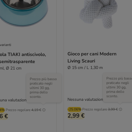
varianti
Gioco per cani Modern
ola TIAKI antiscivolo,
Living Scauri
 semitrasparente
Ø 15 cm / L 1,30 m
ml, Ø 21 cm
Prezzo più bass
Prezzo più basso
praticato negli
praticato negli
ultimi 30 gg,
ultimi 30 gg,
prima dello
prima dello
sconto.
sconto.
Nessuna valutazione
una valutazione
-25.06%
Prezzo regolare
3,99 €
04%
Prezzo regolare
4,19 €
2,99 €
6 €