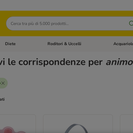
Cerca
Diete
Roditori & Uccelli
Acquariol
Gatti
Apri Menù Categoria: Cani
Apri Menù Categoria: Diete
Apri Menù Cat
vi le corrispondenze per
animo
o
ati