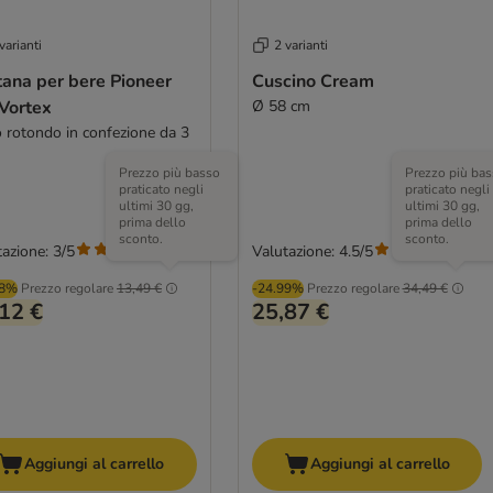
varianti
2 varianti
tana per bere Pioneer
Cuscino Cream
 Vortex
Ø 58 cm
o rotondo in confezione da 3
Prezzo più basso
Prezzo più bas
praticato negli
praticato negli
ultimi 30 gg,
ultimi 30 gg,
prima dello
prima dello
sconto.
sconto.
azione: 3/5
Valutazione: 4.5/5
(
1
)
(
175
)
98%
Prezzo regolare
13,49 €
-24.99%
Prezzo regolare
34,49 €
12 €
25,87 €
Aggiungi al carrello
Aggiungi al carrello