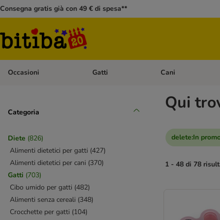
Consegna gratis già con 49 € di spesa**
Occasioni
Gatti
Cani
Apri Menù Categoria: Occasioni
Apri Menù Categoria: 
Qui tro
Categoria
delete
:
In prom
Diete
(
826
)
Alimenti dietetici per gatti
(
427
)
Alimenti dietetici per cani
(
370
)
1 - 48 di 78 risult
Gatti
(
703
)
Cibo umido per gatti
(
482
)
Alimenti senza cereali
(
348
)
Crocchette per gatti
(
104
)