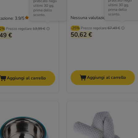
praticato negli
praticato negli
ultimi 30 gg,
ultimi 30 gg,
prima dello
prima dello
sconto.
sconto.
Nessuna valutazione
azione: 3.9/5
(
35
)
-25%
Prezzo regolare
67,49 €
02%
Prezzo regolare
13,99 €
50,62 €
49 €
Aggiungi al carrello
Aggiungi al carrello