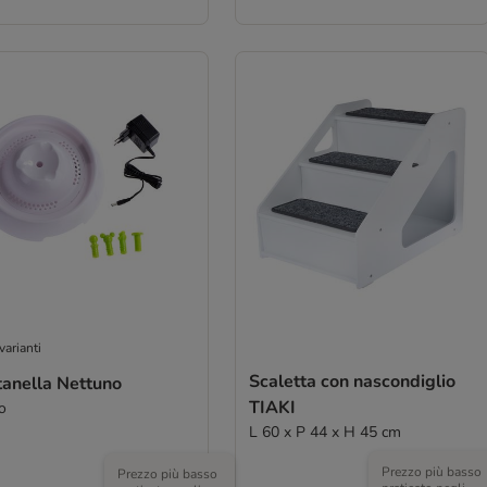
varianti
Scaletta con nascondiglio
tanella Nettuno
TIAKI
ro
L 60 x P 44 x H 45 cm
Prezzo più basso
Prezzo più basso