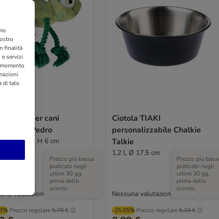
amo
nostro
 finalità
 e servizi
si momento
rmazioni
 di tale
I Gioco per cani
Ciotola TIAKI
aleonte Pedro
personalizzabile Chalkie
L 28 x P 15 x H 6 cm
Talkie
1,2 l, Ø 17,5 cm
Prezzo più basso
Prezzo più bass
praticato negli
praticato negli
ultimi 30 gg,
ultimi 30 gg,
prima dello
prima dello
sconto.
sconto.
una valutazione
Nessuna valutazione
03%
Prezzo regolare
5,79 €
-25.05%
Prezzo regolare
5,19 €