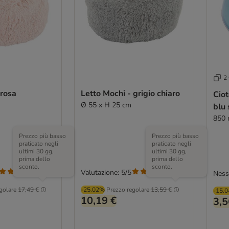
2 
 rosa
Letto Mochi - grigio chiaro
Ciot
Ø 55 x H 25 cm
blu
850 
Prezzo più basso
Prezzo più basso
praticato negli
praticato negli
ultimi 30 gg,
ultimi 30 gg,
prima dello
prima dello
sconto.
sconto.
Valutazione: 5/5
(
1
)
(
1
)
Ness
golare
17,49 €
-25.02%
Prezzo regolare
13,59 €
-15.
10,19 €
3,5