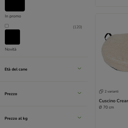
In promo
(
120
)
Novità
Età del cane
2 varianti
Prezzo
Cuscino Cre
Ø 70 cm
Prezzo al kg