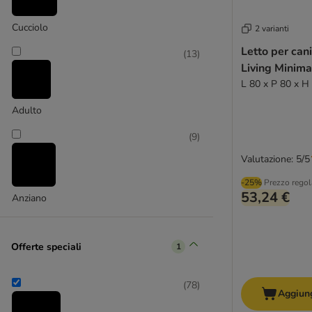
(
1
)
Cucciolo
2 varianti
Letto per can
(
13
)
Cosma
Living Minima
L 80 x P 80 x H
Adulto
(
9
)
Valutazione: 5/5
-25%
Prezzo regol
53,24 €
Anziano
Offerte speciali
1
(
78
)
Aggiung