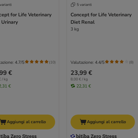
varianti
5 varianti
ept for Life Veterinary
Concept for Life Veterinary
 Urinary
Diet Renal
3 kg
azione: 4.7/5
Valutazione: 4.4/5
(
10
)
(
8
)
99 €
23,99 €
 / kg
8,00 € / kg
2,31 €
22,31 €
Aggiungi al carrello
Aggiungi al carrello