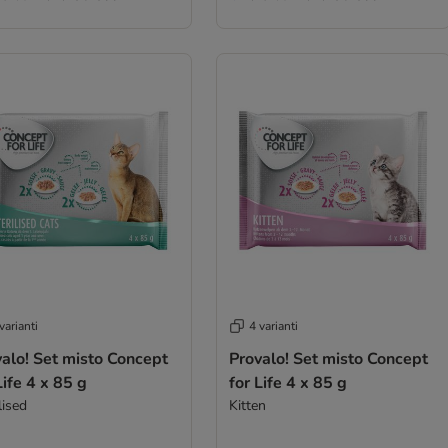
varianti
4 varianti
alo! Set misto Concept
Provalo! Set misto Concept
Life 4 x 85 g
for Life 4 x 85 g
lised
Kitten