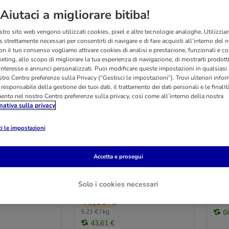
Aiutaci a migliorare bitiba!
stro sito web vengono utilizzati cookies, pixel e altre tecnologie analoghe. Utilizzi
 strettamente necessari per consentirti di navigare e di fare acquisti all’interno del 
on il tuo consenso vogliamo attivare cookies di analisi e prestazione, funzionali e con
eting, allo scopo di migliorare la tua esperienza di navigazione, di mostrarti prodotti
 interesse e annunci personalizzati. Puoi modificare queste impostazioni in qualsia
3 varianti
4 
tro Centro preferenze sulla Privacy (“Gestisci le impostazioni”). Trovi ulteriori info
l responsabile della gestione dei tuoi dati, il trattamento dei dati personali e le finalità
ife Veterinary
Concept for Life Maine Coon
Conc
mento nel nostro Centro preferenze sulla privacy, così come all’interno della nostra
testinal
Adult Salmone - ricetta
Diet
mativa sulla privacy
senza cereali!
10 
i le impostazioni
3 x 3 kg
Accetta e prosegui
/5
Valutazione: 3.7/5
Valut
(
28
)
(
3
)
Solo i cookies necessari
71,
Prezzo reg.
71,97 €
46,89 €
7,20 €
5,21 € / kg
6
43,61 €