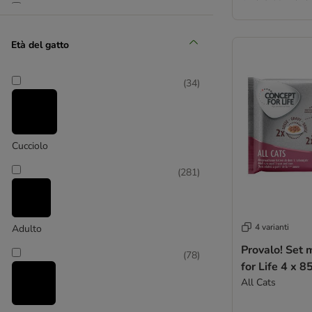
(
23
)
Età del gatto
Snack
(
34
)
(
203
)
Umido
Cucciolo
(
281
)
4 varianti
Adulto
Provalo! Set 
(
78
)
for Life 4 x 8
All Cats