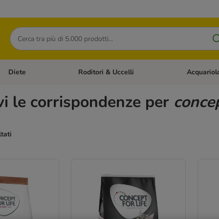
Cerca
Diete
Roditori & Uccelli
Acquariol
Gatti
Apri Menù Categoria: Cani
Apri Menù Categoria: Diete
Apri Menù Cat
vi le corrispondenze per
concep
ltati