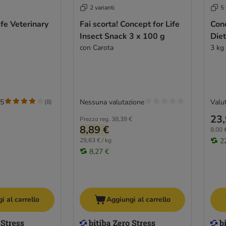
2 varianti
5 
ife Veterinary
Fai scorta! Concept for Life
Conc
Insect Snack 3 x 100 g
Diet
con Carota
3 kg
/5
Nessuna valutazione
Valut
(
8
)
23,
Prezzo reg.
38,39 €
8,89 €
8,00 €
29,63 € / kg
2
8,27 €
i al carrello
Aggiungi al carrello