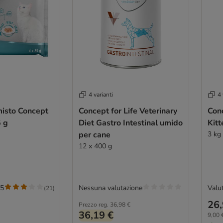
4 varianti
4 
misto Concept
Concept for Life Veterinary
Conc
5 g
Diet Gastro Intestinal umido
Kitt
per cane
3 k
12 x 400 g
/5
Nessuna valutazione
Valut
(
21
)
26,
Prezzo reg.
36,98 €
36,19 €
9,00 €