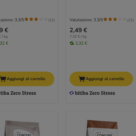
azione: 3.3/5
Valutazione: 3.3/5
(
21
)
(
21
)
9 €
2,49 €
 / kg
7,32 € / kg
,32 €
2,32 €
Aggiungi al carrello
Aggiungi al carrello