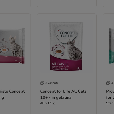
3 varianti
4 
misto Concept
Concept for Life All Cats
Prov
5 g
10+ - in gelatina
for 
48 x 85 g
Steri