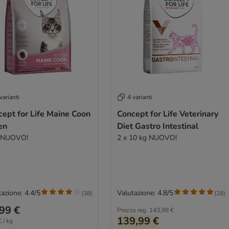
varianti
4 varianti
ept for Life Maine Coon
Concept for Life Veterinary
en
Diet Gastro Intestinal
g NUOVO!
2 x 10 kg NUOVO!
azione: 4.4/5
Valutazione: 4.8/5
(
38
)
(
28
)
99 €
Prezzo reg.
143,98 €
139,99 €
 / kg