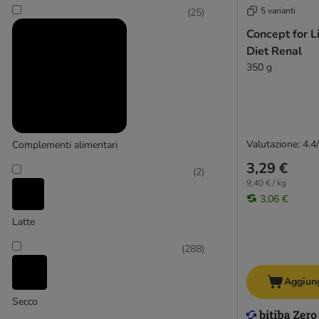
5 varianti
(
25
)
Concept for L
Diet Renal
350 g
Farmina Vet Life
(
28
)
Valutazione: 4.4
Complementi alimentari
3,29 €
(
2
)
9,40 € / kg
Life Cat Natural
3,06 €
(
18
)
Latte
(
288
)
Aggiung
Life Cat Wet
Secco