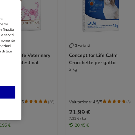
amo
nostro
 finalità
 e servizi
si momento
varianti
3 varianti
rmazioni
 di tale
ept for Life Veterinary
Concept for Life Calm
 Gastro Intestinal
Crocchette per gatto
kg NUOVO!
3 kg
azione: 4.8/5
Valutazione: 4.5/5
(
28
)
(
8
)
99 €
21,99 €
 / kg
7,33 € / kg
6,95 €
20,45 €