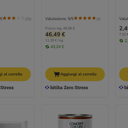
/5
Valutazione: 5/5
Valut
(
21
)
(
1
)
2,4
Prezzo reg.
49,96 €
46,49 €
7,32 €
11,39 € / kg
2
43,24 €
i al carrello
Aggiungi al carrello