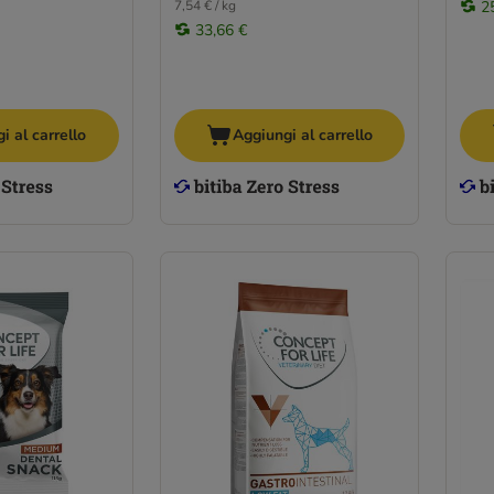
7,54 € / kg
2
33,66 €
i al carrello
Aggiungi al carrello