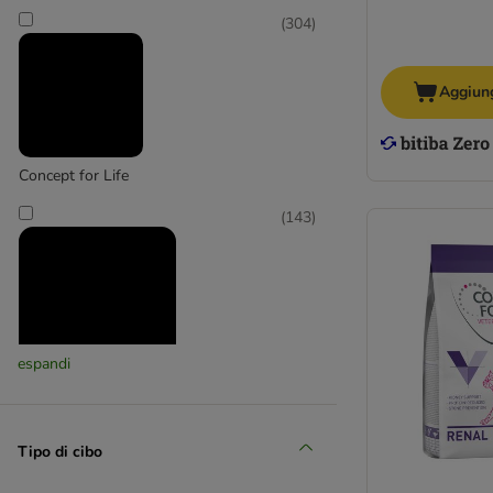
(
304
)
Aggiung
Concept for Life
(
143
)
espandi
Concept for Life VET
(
30
)
Tipo di cibo