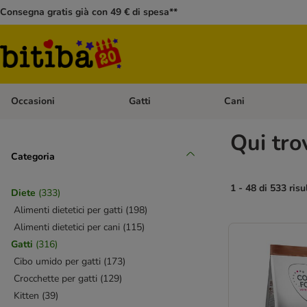
Consegna gratis già con 49 € di spesa**
Occasioni
Gatti
Cani
Apri Menù Categoria: Occasioni
Apri Menù Categoria: 
Qui tro
Categoria
1 - 48 di 533 risu
Diete
(
333
)
Alimenti dietetici per gatti
(
198
)
Alimenti dietetici per cani
(
115
)
Gatti
(
316
)
Cibo umido per gatti
(
173
)
Crocchette per gatti
(
129
)
Kitten
(
39
)