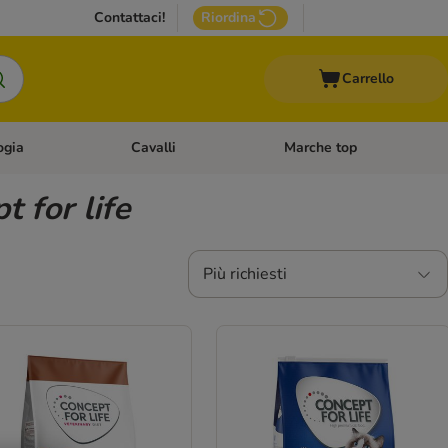
Contattaci!
Riordina
Carrello
ogia
Cavalli
Marche top
egoria: Roditori & Uccelli
Apri Menù Categoria: Acquariologia
Apri Menù Categoria: Cavalli
t for life
Più richiesti