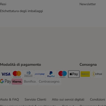
Resi
Newsletter
Etichettatura degli imballaggi
Modalità di pagamento
Consegna
Poste Ital
In
Visa. Payment Method
Mastercard. Payment Method
Diners Club. Payment Method
Postepay. Payment Method
PayPal. Payment Method
Maestro. Payment Method
Apple pay. Payment Met
Bonifico.
Contrassegno.
Bonifico. Payment Method
Contrassegno. Payment Method
Google Pay Payment Method
Klarna Payment Method
Aiuto & FAQ
Servizio Clienti
Atto sui servizi digitali
Condizioni 