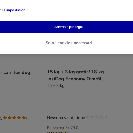
i le impostazioni
Accetta e prosegui
Solo i cookies necessari
15 kg + 3 kg gratis! 18 kg
r cani Josidog
JosiDog Economy Overfill
15 + 3 kg
Nessuna valutazione
/5
(
6
)
Prezzo reg.
34,79 €
€