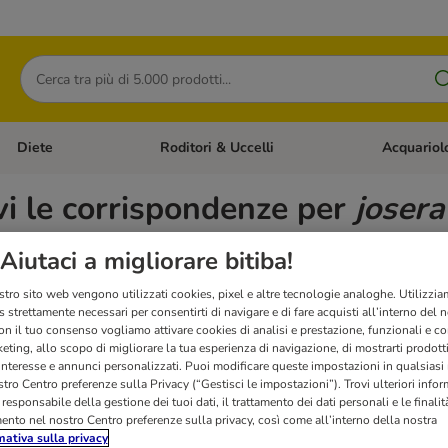
Cerca
Diete
Roditori & Uccelli
Acquariol
Gatti
Apri Menù Categoria: Cani
Apri Menù Categoria: Diete
Apri Menù Cat
vi le corrispondenze per
josera
Aiutaci a migliorare bitiba!
ltri
delete
:
Cani
delete
:
Josera
delete
:
JosiDog
d
stro sito web vengono utilizzati cookies, pixel e altre tecnologie analoghe. Utilizzi
 strettamente necessari per consentirti di navigare e di fare acquisti all’interno del 
on il tuo consenso vogliamo attivare cookies di analisi e prestazione, funzionali e con
eting, allo scopo di migliorare la tua esperienza di navigazione, di mostrarti prodotti
 interesse e annunci personalizzati. Puoi modificare queste impostazioni in qualsia
tro Centro preferenze sulla Privacy (“Gestisci le impostazioni”). Trovi ulteriori info
l responsabile della gestione dei tuoi dati, il trattamento dei dati personali e le finalità
3 KG GRATIS!
mento nel nostro Centro preferenze sulla privacy, così come all’interno della nostra
mativa sulla privacy