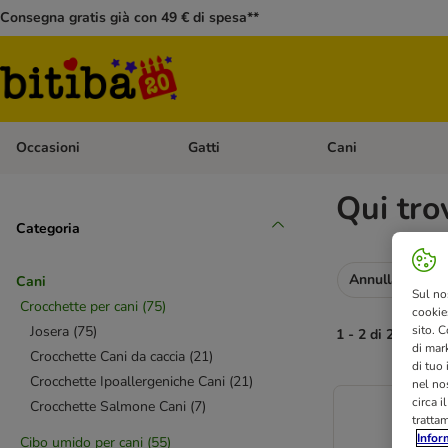
Consegna gratis già con 49 € di spesa**
Occasioni
Gatti
Cani
Apri Menù Categoria: Occasioni
Apri Menù Categoria: 
Qui tro
Categoria
Annulla tutti i fi
Cani
Sul no
Crocchette per cani
(
75
)
cookies
Josera
(
75
)
sito. C
1 - 2 di 2 risultati
di mark
Crocchette Cani da caccia
(
21
)
di tuo
Crocchette Ipoallergeniche Cani
(
21
)
nel nos
circa i
Crocchette Salmone Cani
(
7
)
tratta
Infor
Cibo umido per cani
(
55
)