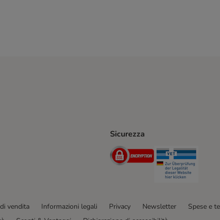
Sicurezza
iane. Shipping Method
Post. Shipping Method
Security
Securit
hod
di vendita
Informazioni legali
Privacy
Newsletter
Spese e t