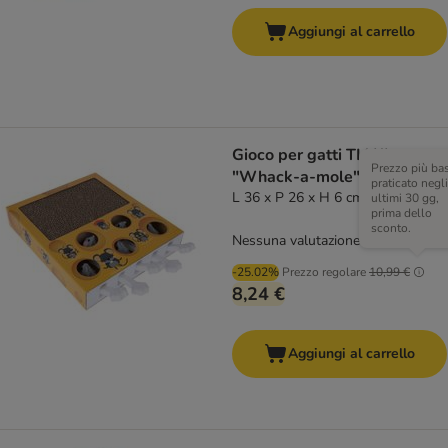
Aggiungi al carrello
Gioco per gatti TIAKI
Prezzo più ba
"Whack-a-mole" 2 in 1
praticato negli
L 36 x P 26 x H 6 cm
ultimi 30 gg,
prima dello
sconto.
Nessuna valutazione
-25.02%
Prezzo regolare
10,99 €
8,24 €
Aggiungi al carrello