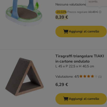
sconto.
Nessuna valutazione
-20.02%
Prezzo regolare
10,49 €
8,39 €
Aggiungi al carrello
Tiragraffi triangolare TIAKI
in cartone ondulato
L 45 x P 22,5 x H 40,5 cm
Valutazione: 4/5
(
1
)
6,29 €
Aggiungi al carrello