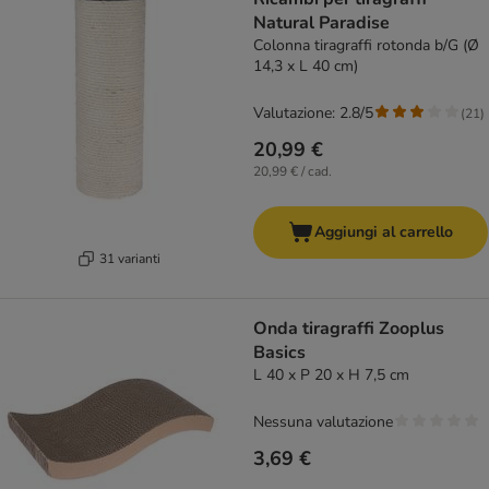
Natural Paradise
Colonna tiragraffi rotonda b/G (Ø
14,3 x L 40 cm)
Valutazione: 2.8/5
(
21
)
20,99 €
20,99 € / cad.
Aggiungi al carrello
31 varianti
Onda tiragraffi Zooplus
Basics
L 40 x P 20 x H 7,5 cm
Nessuna valutazione
3,69 €