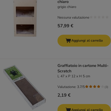
chiaro
grigio chiaro
Nessuna valutazione
57,99 €
Aggiungi al carrello
Graffiatoio in cartone Multi-
Scratch
L 47 x P 12 x H 5 cm
Valutazione: 3.7/5
(
3
)
2,19 €
Aggiungi al carrello