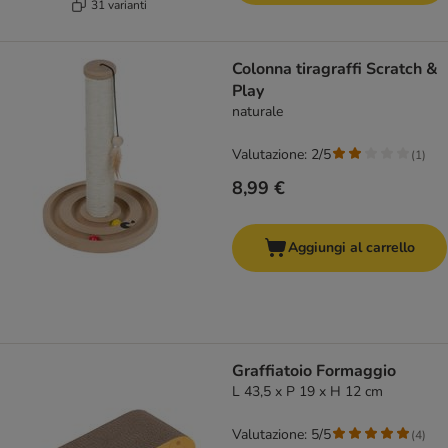
31 varianti
Colonna tiragraffi Scratch &
Play
naturale
Valutazione: 2/5
(
1
)
8,99 €
Aggiungi al carrello
Graffiatoio Formaggio
L 43,5 x P 19 x H 12 cm
Valutazione: 5/5
(
4
)