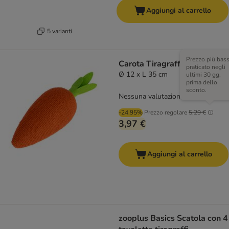
Aggiungi al carrello
5 varianti
Prezzo più bas
Carota Tiragraffi TIAKI
praticato negli
Ø 12 x L 35 cm
ultimi 30 gg,
prima dello
sconto.
Nessuna valutazione
-24.95%
Prezzo regolare
5,29 €
3,97 €
Aggiungi al carrello
zooplus Basics Scatola con 4