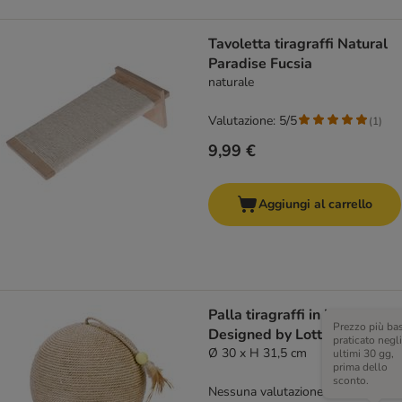
Tavoletta tiragraffi Natural
Paradise Fucsia
naturale
Valutazione: 5/5
(
1
)
9,99 €
Aggiungi al carrello
Palla tiragraffi in legno
Prezzo più ba
Designed by Lotte Balty XL
praticato negli
Ø 30 x H 31,5 cm
ultimi 30 gg,
prima dello
sconto.
Nessuna valutazione