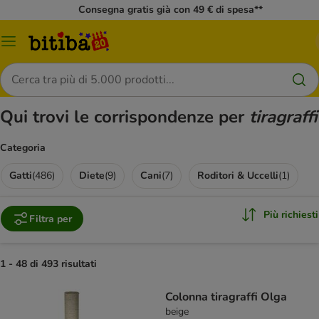
Consegna gratis già con 49 € di spesa**
Overview
catalogo
Cerca
Qui trovi le corrispondenze per
tiragraffi
Categoria
Gatti
(
486
)
Diete
(
9
)
Cani
(
7
)
Roditori & Uccelli
(
1
)
Più richiesti
Filtra per
1 - 48 di 493 risultati
Colonna tiragraffi Olga
beige