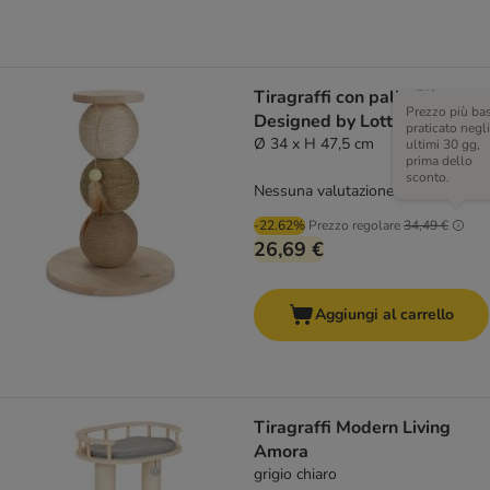
Tiragraffi con palla Elio
Prezzo più ba
Designed by Lotte
praticato negli
Ø 34 x H 47,5 cm
ultimi 30 gg,
prima dello
sconto.
Nessuna valutazione
-22.62%
Prezzo regolare
34,49 €
26,69 €
Aggiungi al carrello
Tiragraffi Modern Living
Amora
grigio chiaro