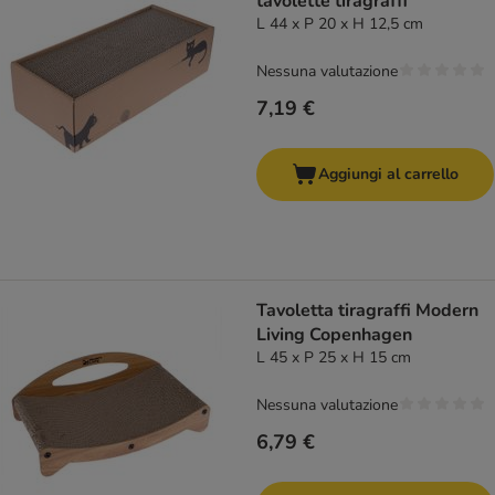
tavolette tiragraffi
L 44 x P 20 x H 12,5 cm
Nessuna valutazione
7,19 €
Aggiungi al carrello
Tavoletta tiragraffi Modern
Living Copenhagen
L 45 x P 25 x H 15 cm
Nessuna valutazione
6,79 €