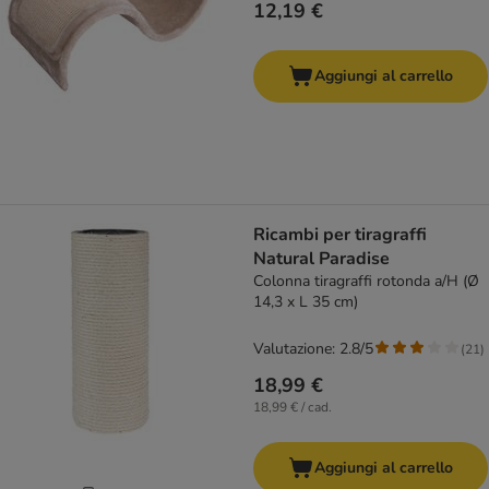
12,19 €
Aggiungi al carrello
Ricambi per tiragraffi
Natural Paradise
Colonna tiragraffi rotonda a/H (Ø
14,3 x L 35 cm)
Valutazione: 2.8/5
(
21
)
18,99 €
18,99 € / cad.
Aggiungi al carrello