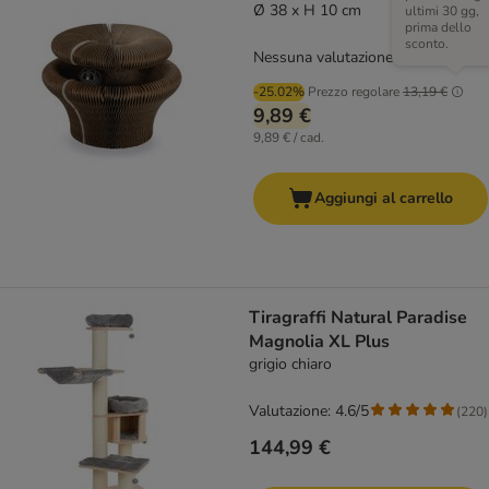
Ø 38 x H 10 cm
ultimi 30 gg,
prima dello
sconto.
Nessuna valutazione
-25.02%
Prezzo regolare
13,19 €
9,89 €
9,89 € / cad.
Aggiungi al carrello
Tiragraffi Natural Paradise
Magnolia XL Plus
grigio chiaro
Valutazione: 4.6/5
(
220
)
144,99 €