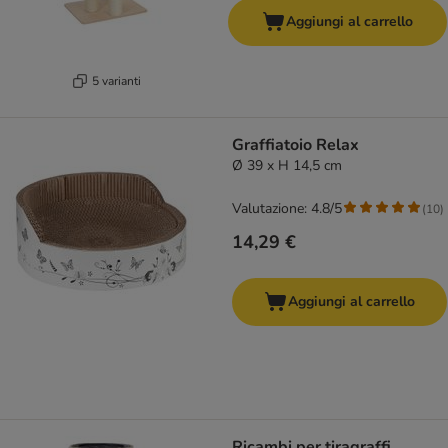
Aggiungi al carrello
5 varianti
Graffiatoio Relax
Ø 39 x H 14,5 cm
Valutazione: 4.8/5
(
10
)
14,29 €
Aggiungi al carrello
Ricambi per tiragraffi