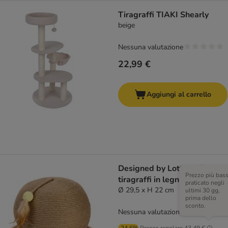
Tiragraffi TIAKI Shearly
beige
Nessuna valutazione
22,99 €
Aggiungi al carrello
Designed by Lotte palla
Prezzo più bas
tiragraffi in legno
praticato negli
Ø 29,5 x H 22 cm
ultimi 30 gg,
prima dello
sconto.
Nessuna valutazione