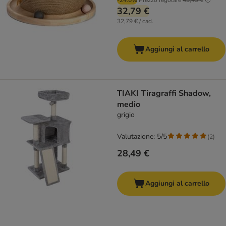
-24.6%
Prezzo regolare
43,49 €
32,79 €
32,79 € / cad.
Aggiungi al carrello
TIAKI Tiragraffi Shadow,
medio
grigio
Valutazione: 5/5
(
2
)
28,49 €
Aggiungi al carrello