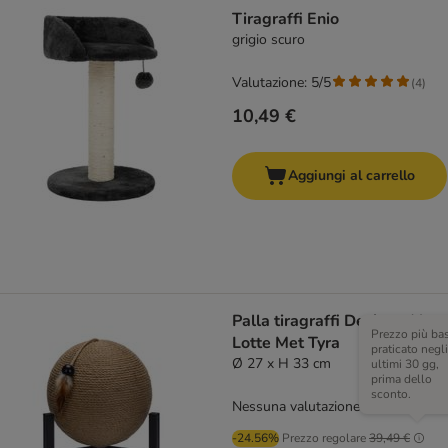
Tiragraffi Enio
grigio scuro
Valutazione: 5/5
(
4
)
10,49 €
Aggiungi al carrello
Palla tiragraffi Designed by
Prezzo più ba
Lotte Met Tyra
praticato negli
Ø 27 x H 33 cm
ultimi 30 gg,
prima dello
sconto.
Nessuna valutazione
-24.56%
Prezzo regolare
39,49 €