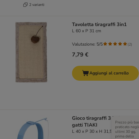
2 varianti
Tavoletta tiragraffi 3in1
L 60 x P 31 cm
Valutazione: 5/5
(
2
)
7,79 €
Aggiungi al carrello
Gioco tiragraffi 3 in 1 per
Prezzo più ba
gatti TIAKI
praticato negli
L 40 x P 30 x H 31,5 cm
ultimi 30 gg,
prima dello