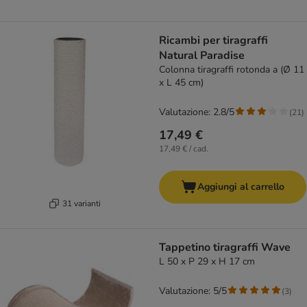
Ricambi per tiragraffi
Natural Paradise
Colonna tiragraffi rotonda a (Ø 11
x L 45 cm)
Valutazione: 2.8/5
(
21
)
17,49 €
17,49 € / cad.
Aggiungi al carrello
31 varianti
Tappetino tiragraffi Wave
L 50 x P 29 x H 17 cm
Valutazione: 5/5
(
3
)