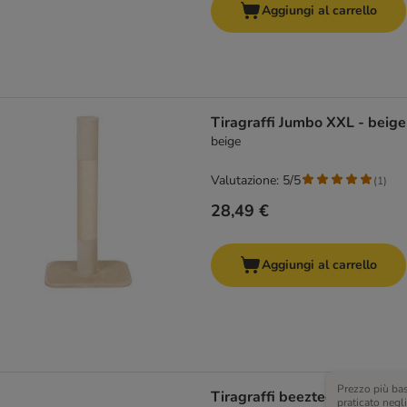
Aggiungi al carrello
Tiragraffi Jumbo XXL - beige
beige
Valutazione: 5/5
(
1
)
28,49 €
Aggiungi al carrello
Prezzo più ba
Tiragraffi beeztees Siep
praticato negli