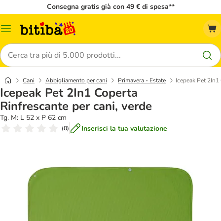
Consegna gratis già con 49 € di spesa**
Overview
catalogo
Cerca
Cani
Abbigliamento per cani
Primavera - Estate
Icepeak Pet 2In1 
Icepeak Pet 2In1 Coperta
Rinfrescante per cani, verde
Tg. M: L 52 x P 62 cm
Inserisci la tua valutazione
(
0
)