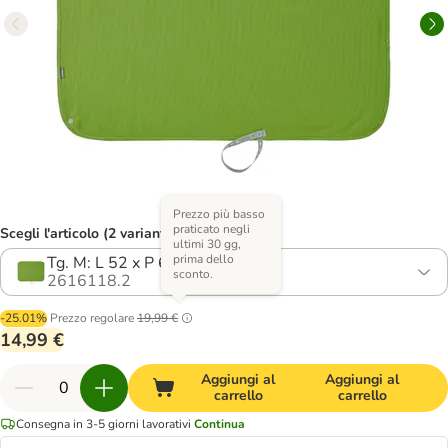
Prezzo più basso
praticato negli
Scegli l'articolo (2 varianti)
ultimi 30 gg,
prima dello
Tg. M: L 52 x P 62 cm
sconto.
2616118.2
-25.01%
Prezzo regolare
19,99 €
14,99 €
Aggiungi al
Aggiungi al
carrello
carrello
Consegna in 3-5 giorni lavorativi
Continua