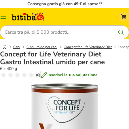
Consegna gratis già con 49 € di spesa**
Overview
catalogo
Cerca
Cani
Cibo umido per cani
Concept for Life Veterinary Diet
Concept
Concept for Life Veterinary Diet
Gastro Intestinal umido per cane
6 x 400 g
Inserisci la tua valutazione
(
0
)