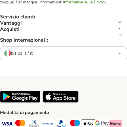
zooplus. Per maggiori informazioni:
Informativa sulla Privacy
Servizio clienti
Vantaggi
Acquisti
Shop internazionali:
bitiba.it / it
Modalità di pagamento
Visa. Payment Method
Mastercard. Payment Method
Diners Club. Payment Method
Postepay. Payment Method
PayPal. Payment Method
Maestro. Payment Method
Apple pay. Payment Met
Google Pay Paym
Klarna Pa