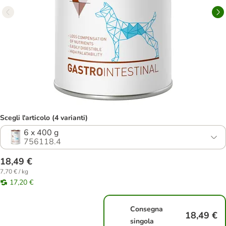
Scegli l'articolo (4 varianti)
6 x 400 g
756118.4
18,49 €
7,70 € / kg
17,20 €
Consegna
18,49 €
singola