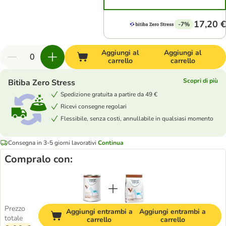
17,20 €
-7%
Aggiungi al
Aggiungi al
carrello
carrello
Scopri di più
Bitiba Zero Stress
Spedizione gratuita a partire da 49 €
Ricevi consegne regolari
Flessibile, senza costi, annullabile in qualsiasi momento
Consegna in 3-5 giorni lavorativi
Continua
Compralo con:
Prezzo
Aggiungi entrambi a
Aggiungi entrambi a
totale
carrello
carrello