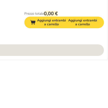
0,00 €
Prezzo totale
Aggiungi entrambi
Aggiungi entrambi
a carrello
a carrello