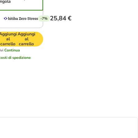
ingola
25,84 €
-7%
Aggiungi
Aggiungi
al
al
carrello
carrello
vi
Continua
costi di spedizione