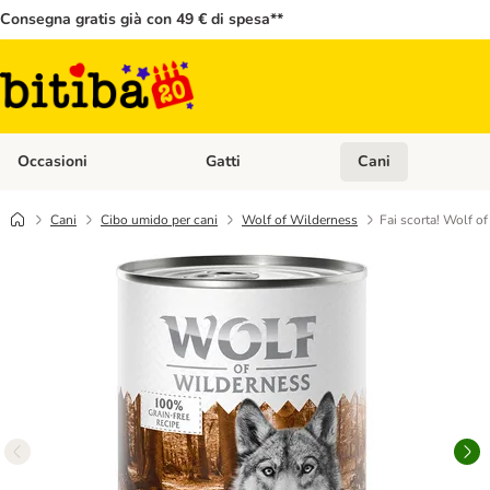
Consegna gratis già con 49 € di spesa**
Occasioni
Gatti
Cani
Apri Menù Categoria: Occasioni
Apri Menù Categoria: 
Cani
Cibo umido per cani
Wolf of Wilderness
Fai scorta! Wolf o