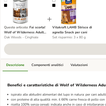
Fai scorta! Wolf of Wilderness Adult 12 x 400 g umido per cane
Vitakraft LAMB Strisce di agnello 
Questo articolo
:
Fai scorta!
Vitakraft LAMB Strisce di
Wolf of Wilderness Adult
agnello Snack per cani
12 x 400 g umido per cane
Oak Woods - Cinghiale
Set risparmio: 3 x 80 g
Descrizione
Componenti analitici
Valutazioni
Benefici e caratteristiche di Wolf of Wilderness Adu
ispirato alle abitudini alimentari del lupo in natura: per cani adulti
con proteine di alta qualità: min. il 66% carne fresca di pollo con 
ricetta 100% senza cereali: indicata anche in caso di intolleranze