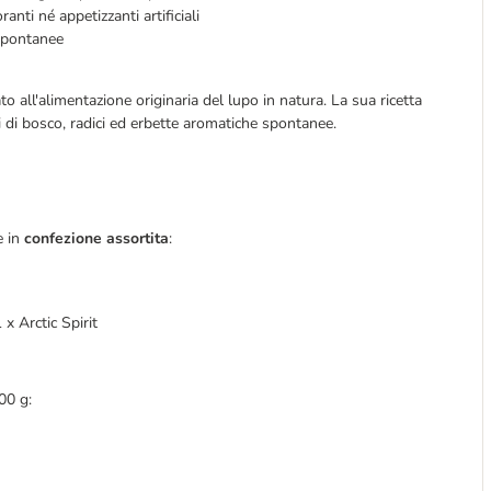
anti né appetizzanti artificiali
 spontanee
o all'alimentazione originaria del lupo in natura. La sua ricetta
ti di bosco, radici ed erbette aromatiche spontanee.
 in
confezione assortita
:
x Arctic Spirit
00 g: