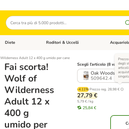
Cerca
Diete
Roditori & Uccelli
Acquariol
Gatti
Apri Menù Categoria: Cani
Apri Menù Categoria: Diete
Apri Menù Cat
f Wilderness Adult 12 x 400 g umido per cane
Prezzo 
Fai scorta!
degli s
Scegli l'articolo (8 varianti)
articoli
acquist
Oak Woods - Cing
Wolf of
singol
509642.4
Wilderness
-4.11%
Prezzo reg.
28,98 €
27,79 €
Adult 12 x
5,79 € / kg
25,84 €
400 g
umido per
C