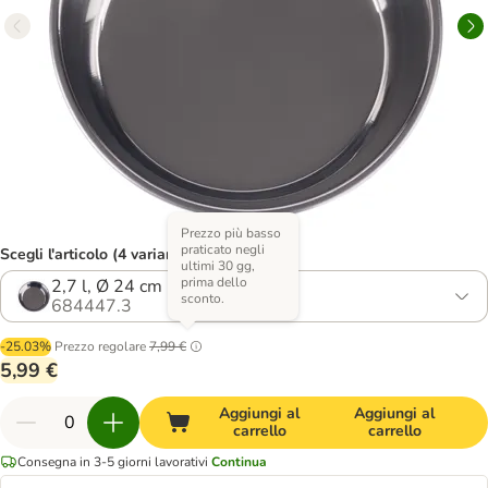
Prezzo più basso
praticato negli
Scegli l'articolo (4 varianti)
ultimi 30 gg,
prima dello
2,7 l, Ø 24 cm
sconto.
684447.3
-25.03%
Prezzo regolare
7,99 €
5,99 €
Aggiungi al
Aggiungi al
carrello
carrello
Consegna in 3-5 giorni lavorativi
Continua