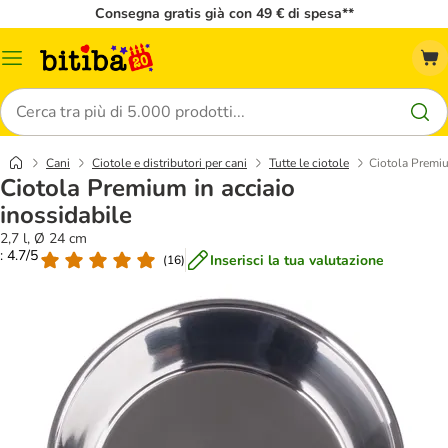
Consegna gratis già con 49 € di spesa**
Overview
catalogo
Cerca
Cani
Ciotole e distributori per cani
Tutte le ciotole
Ciotola Premiu
Ciotola Premium in acciaio
inossidabile
2,7 l, Ø 24 cm
: 4.7/5
Inserisci la tua valutazione
(
16
)