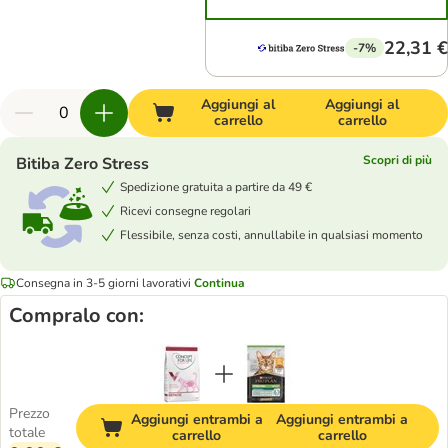
22,31 €
-7%
Aggiungi al
Aggiungi al
carrello
carrello
Scopri di più
Bitiba Zero Stress
Spedizione gratuita a partire da 49 €
Ricevi consegne regolari
Flessibile, senza costi, annullabile in qualsiasi momento
Consegna in 3-5 giorni lavorativi
Continua
Compralo con:
Prezzo
Aggiungi entrambi a
Aggiungi entrambi a
totale
carrello
carrello