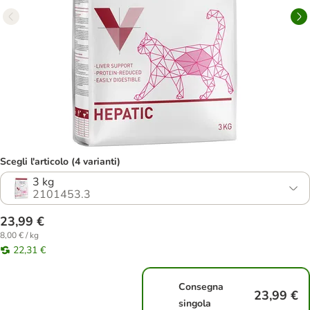
Scegli l'articolo (4 varianti)
3 kg
2101453.3
23,99 €
8,00 € / kg
22,31 €
Consegna
23,99 €
singola