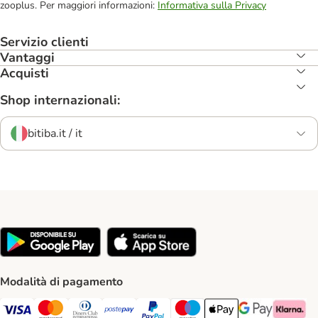
zooplus. Per maggiori informazioni:
Informativa sulla Privacy
Servizio clienti
Vantaggi
Acquisti
Shop internazionali:
bitiba.it / it
Modalità di pagamento
Visa. Payment Method
Mastercard. Payment Method
Diners Club. Payment Method
Postepay. Payment Method
PayPal. Payment Method
Maestro. Payment Method
Apple pay. Payment Met
Google Pay Paym
Klarna Pa