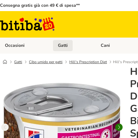
Consegna gratis già con 49 € di spesa**
Occasioni
Gatti
Cani
Apri Menù Categoria: Occasioni
Apri Menù Categoria: 
Gatti
Cibo umido per gatti
Hill's Prescription Diet
Hill's Prescrip
Hi
P
D
G
B
S