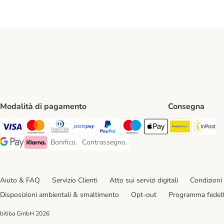
Modalità di pagamento
Consegna
Poste Ital
In
Visa. Payment Method
Mastercard. Payment Method
Diners Club. Payment Method
Postepay. Payment Method
PayPal. Payment Method
Maestro. Payment Method
Apple pay. Payment Met
Bonifico.
Contrassegno.
Bonifico. Payment Method
Contrassegno. Payment Method
Google Pay Payment Method
Klarna Payment Method
Aiuto & FAQ
Servizio Clienti
Atto sui servizi digitali
Condizioni 
Disposizioni ambientali & smaltimento
Opt-out
Programma fedel
bitiba GmbH
2026