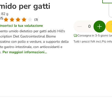
mido per gatti
x 82 g
7/5
(
3
)
Inserisci la tua valutazione
ento umido dietetico per gatti adulti Hill's
Consegna in 3-5 giorni la
cription Diet Gastrointestinal Biome
zatino con pollo e verdure, a supporto della
Tutti i prezzi IVA incl.
Più inf
te gastro-intestinale, con antiossidanti e
e.
Per maggiori informazioni...