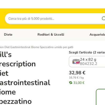
Cerca
Diete
Roditori & Uccelli
Acquariol
Gatti
Apri Menù Categoria: Cani
Apri Menù Categoria: Diete
Apri Menù Cat
tion Diet Gastrointestinal Biome Spezzatino umido per gatti
ll's
Scegli l'articolo (2 varia
24 x 82 g
rescription
804232.2
iet
32,98 €
16,76 € / kg
astrointestinal
31,00 €
iome
pezzatino