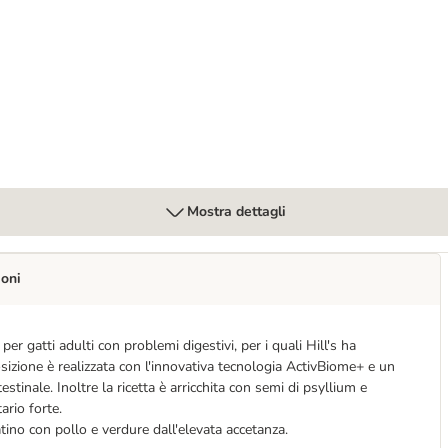
 gatti
stinal Biome secco per gatti
Mostra dettagli
ioni
r gatti adulti con problemi digestivi, per i quali Hill's ha
sizione è realizzata con l'innovativa tecnologia ActivBiome+ e un
stinale. Inoltre la ricetta è arricchita con semi di psyllium e
ario forte.
tino con pollo e verdure dall'elevata accetanza.