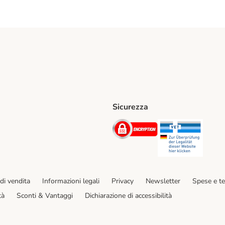
Sicurezza
iane. Shipping Method
Post. Shipping Method
Security
Securit
hod
di vendita
Informazioni legali
Privacy
Newsletter
Spese e t
tà
Sconti & Vantaggi
Dichiarazione di accessibilità