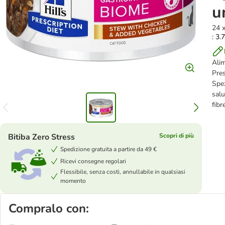
u
24 
: 3.
Alim
Pres
Spez
salu
fibr
Bitiba Zero Stress
Scopri di più
Spedizione gratuita a partire da 49 €
Ricevi consegne regolari
Flessibile, senza costi, annullabile in qualsiasi
momento
Compralo con: