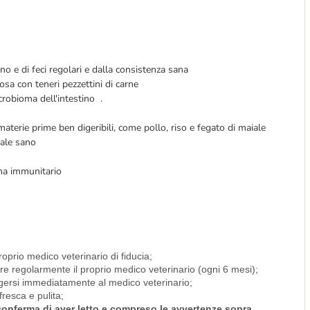
tino e di feci regolari e dalla consistenza sana
osa con teneri pezzettini di carne
crobioma dell'intestino .
 materie prime ben digeribili, come pollo, riso e fegato di maiale
nale sano
tema immunitario
roprio medico veterinario di fiducia;
are regolarmente il proprio medico veterinario (ogni 6 mesi);
olgersi immediatamente al medico veterinario;
resca e pulita;
i conferma di aver letto e compreso le avvertenze sopra