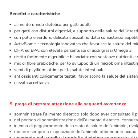
Benefici e caratteristiche
alimento umido dietetico per gatti adulti
per gatti con disturbi digestivi, a supporto della salute dell'intes
con pollo e verdure: delicato spezzatino dalla consistenza appetit
ActivBiome+: tecnologia innovativa che favorisce la salute del mi
DHA ed EPA: con elevata percentuale di acidi grassi Omega 3
ricetta facilmente digeribile e bilanciata: con sostanze nutrienti e
mix di fibre prebiotiche: per lo sviluppo di un microbioma intesti
semi di psyllium:
ottimi per la salute intestinale
antiossidanti clinicamente testati: favoriscono la salute del sis
elevata accettanza
Si prega di prestare attenzione alle seguenti avvertenze:
somministrare l'alimento dietetico solo dopo aver consultato il p
nel periodo di somministrazione dell'alimento dietetico, consult
in caso di peggioramento dello stato di salute dell'animale, riv
mettere sempre a disposizione dell'animale abbondante acqua f
inserendo nel carrello il prodotto dietetico selezionato, s