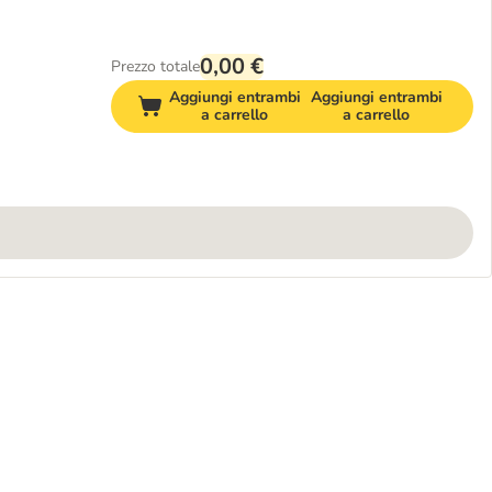
0,00 €
Prezzo totale
Aggiungi entrambi
Aggiungi entrambi
a carrello
a carrello