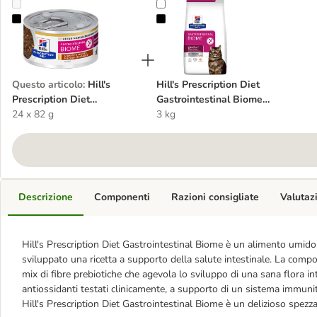
Hill's Prescription Diet Gastrointestinal Biome Spezzatino umido per
Hill's Prescription Diet Gastrointe
Questo articolo
:
Hill's
Hill's Prescription Diet
Prescription Diet
Gastrointestinal Biome
Gastrointestinal Biome
24 x 82 g
secco per gatti
3 kg
Spezzatino umido per gatti
Descrizione
Componenti
Razioni consigliate
Valutaz
Hill's Prescription Diet Gastrointestinal Biome è un alimento umido pe
sviluppato una ricetta a supporto della salute intestinale. La compo
mix di fibre prebiotiche che agevola lo sviluppo di una sana flora inte
antiossidanti testati clinicamente, a supporto di un sistema immunit
Hill's Prescription Diet Gastrointestinal Biome è un delizioso spezza