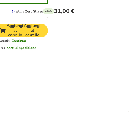
31,00 €
-6%
Aggiungi
Aggiungi
al
al
carrello
carrello
vorativi
Continua
o sui
costi di spedizione