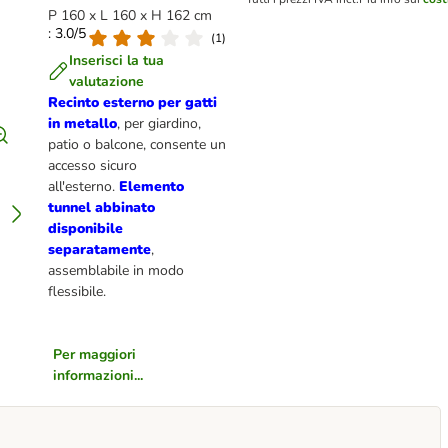
P 160 x L 160 x H 162 cm
: 3.0/5
(
1
)
Inserisci la tua
valutazione
Recinto esterno per gatti
in metallo
, per giardino,
patio o balcone, consente un
accesso sicuro
all'esterno.
Elemento
tunnel abbinato
disponibile
separatamente
,
assemblabile in modo
flessibile.
Per maggiori
informazioni...