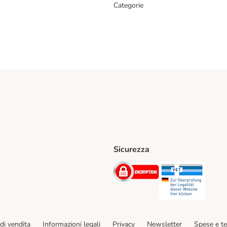
Categorie
Sicurezza
iane. Shipping Method
Post. Shipping Method
Security
Securit
hod
di vendita
Informazioni legali
Privacy
Newsletter
Spese e t