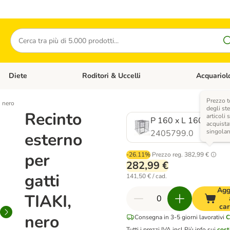
Cerca
Diete
Roditori & Uccelli
Acquariol
Gatti
Apri Menù Categoria: Cani
Apri Menù Categoria: Diete
Apri Menù Cat
Prezzo t
, nero
degli ste
Recinto
articoli 
P 160 x L 160 x H 1
acquista
singola
2405799.0
esterno
per
-26.11%
Prezzo reg.
382,99 €
282,99 €
gatti
141,50 € / cad.
Agg
TIAKI,
car
nero
Consegna in 3-5 giorni lavorativi
C
Tutti i prezzi IVA incl.
Più info sui
cost