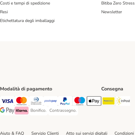
Costi e tempi di spedizione
Bitiba Zero Stress
Resi
Newsletter
Etichettatura degli imballaggi
Modalità di pagamento
Consegna
Poste Ital
In
Visa. Payment Method
Mastercard. Payment Method
Diners Club. Payment Method
Postepay. Payment Method
PayPal. Payment Method
Maestro. Payment Method
Apple pay. Payment Met
Bonifico.
Contrassegno.
Bonifico. Payment Method
Contrassegno. Payment Method
Google Pay Payment Method
Klarna Payment Method
Aiuto & FAQ
Servizio Clienti
Atto sui servizi digitali
Condizioni 