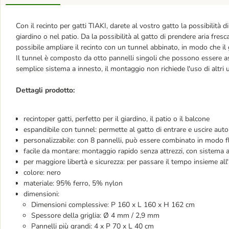
Con il recinto per gatti TIAKI, darete al vostro gatto la possibilità d
giardino o nel patio. Da la possibilità al gatto di prendere aria fresc
possibile ampliare il recinto con un tunnel abbinato, in modo che i
Il tunnel è composto da otto pannelli singoli che possono essere asse
semplice sistema a innesto, il montaggio non richiede l'uso di altri u
Dettagli prodotto:
recintoper gatti, perfetto per il giardino, il patio o il balcone
espandibile con tunnel: permette al gatto di entrare e uscire 
personalizzabile: con 8 pannelli, può essere combinato in modo f
facile da montare: montaggio rapido senza attrezzi, con sistema 
per maggiore libertà e sicurezza: per passare il tempo insieme all
colore: nero
materiale: 95% ferro, 5% nylon
dimensioni:
Dimensioni complessive: P 160 x L 160 x H 162 cm
Spessore della griglia: Ø 4 mm / 2,9 mm
Pannelli più grandi: 4 x P 70 x L 40 cm