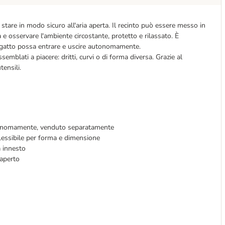
i stare in modo sicuro all'aria aperta. Il recinto può essere messo in
a e osservare l'ambiente circostante, protetto e rilassato. È
l gatto possa entrare e uscire autonomamente.
mblati a piacere: dritti, curvi o di forma diversa. Grazie al
tensili.
autonomamente, venduto separatamente
lessibile per forma e dimensione
a innesto
'aperto