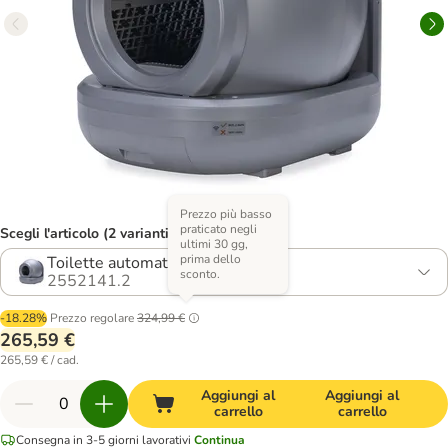
Prezzo più basso
praticato negli
Scegli l'articolo (2 varianti)
ultimi 30 gg,
prima dello
Toilette automatica, grigia
sconto.
2552141.2
-18.28%
Prezzo regolare
324,99 €
265,59 €
265,59 € / cad.
Aggiungi al
Aggiungi al
carrello
carrello
Consegna in 3-5 giorni lavorativi
Continua