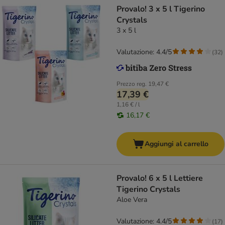
Provalo! 3 x 5 l Tigerino
Crystals
3 x 5 l
Valutazione: 4.4/5
(
32
)
Prezzo reg.
19,47 €
17,39 €
1,16 € / l
16,17 €
Aggiungi al carrello
Provalo! 6 x 5 l Lettiere
Tigerino Crystals
Aloe Vera
Valutazione: 4.4/5
(
17
)