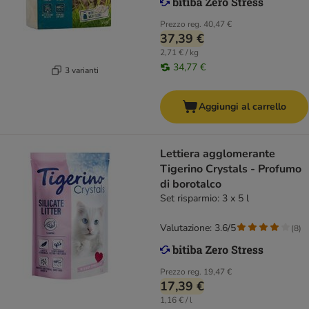
Prezzo reg.
40,47 €
37,39 €
2,71 € / kg
34,77 €
3 varianti
Aggiungi al carrello
Lettiera agglomerante
Tigerino Crystals - Profumo
di borotalco
Set risparmio: 3 x 5 l
Valutazione: 3.6/5
(
8
)
Prezzo reg.
19,47 €
17,39 €
1,16 € / l