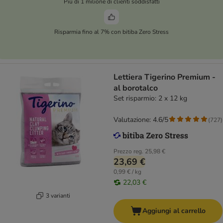
Più di 1 milione di clienti soddisfatti
Risparmia fino al 7% con bitiba Zero Stress
Lettiera Tigerino Premium -
al borotalco
Set risparmio: 2 x 12 kg
Valutazione: 4.6/5
(
727
)
Prezzo reg.
25,98 €
23,69 €
0,99 € / kg
22,03 €
3 varianti
Aggiungi al carrello