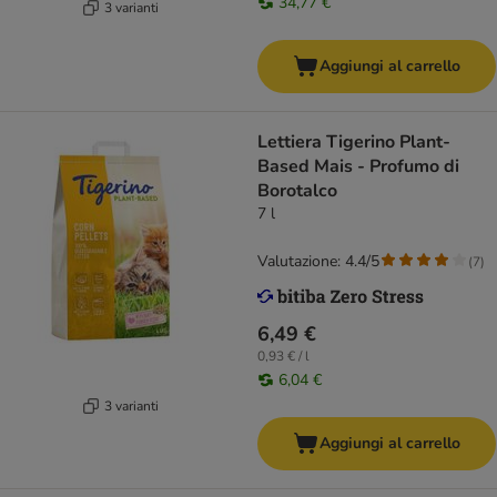
34,77 €
3 varianti
Aggiungi al carrello
Lettiera Tigerino Plant-
Based Mais - Profumo di
Borotalco
7 l
Valutazione: 4.4/5
(
7
)
6,49 €
0,93 € / l
6,04 €
3 varianti
Aggiungi al carrello