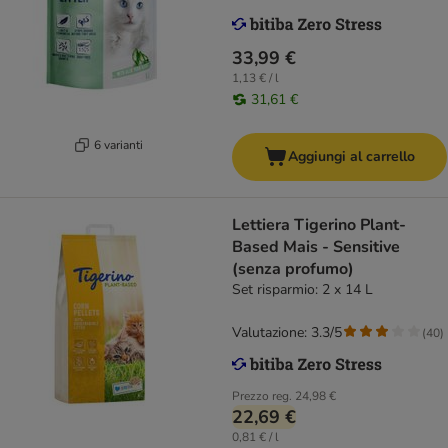
33,99 €
1,13 € / l
31,61 €
6 varianti
Aggiungi al carrello
Lettiera Tigerino Plant-
Based Mais - Sensitive
(senza profumo)
Set risparmio: 2 x 14 L
Valutazione: 3.3/5
(
40
)
Prezzo reg.
24,98 €
22,69 €
0,81 € / l