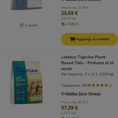
Prezzo reg.
27,98 €
25,69 €
1,07 € / kg
23,89 €
2 varianti
Aggiungi al carrello
Lettiera Tigerino Plant-
Based Tofu – Profumo di tè
verde
Set risparmio: 3 x 11 L (13,8 kg)
Valutazione: 5/5
(
1
)
Prezzo reg.
40,47 €
37,39 €
2,71 € / kg