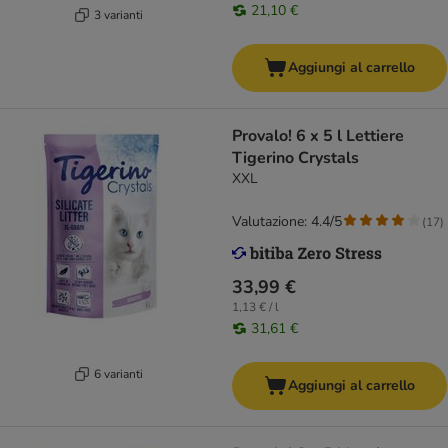
21,10 €
3 varianti
Aggiungi al carrello
Provalo! 6 x 5 l Lettiere
Tigerino Crystals
XXL
Valutazione: 4.4/5
(
17
)
33,99 €
1,13 € / l
31,61 €
6 varianti
Aggiungi al carrello