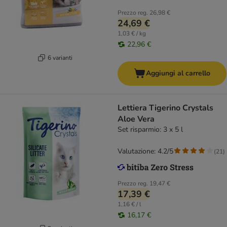
Prezzo reg.
26,98 €
24,69 €
1,03 € / kg
22,96 €
6 varianti
Aggiungi al carrello
Lettiera Tigerino Crystals
Aloe Vera
Set risparmio: 3 x 5 l
Valutazione: 4.2/5
(
21
)
Prezzo reg.
19,47 €
17,39 €
1,16 € / l
16,17 €