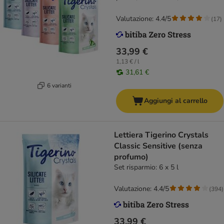
Valutazione: 4.4/5
(
17
)
33,99 €
1,13 € / l
31,61 €
6 varianti
Aggiungi al carrello
Lettiera Tigerino Crystals
Classic Sensitive (senza
profumo)
Set risparmio: 6 x 5 l
Valutazione: 4.4/5
(
394
)
33,99 €