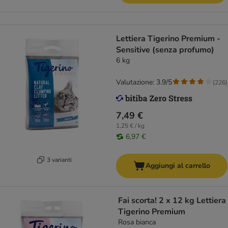
Lettiera Tigerino Premium -
Sensitive (senza profumo)
6 kg
Valutazione: 3.9/5
(
226
)
7,49 €
1,25 € / kg
6,97 €
3 varianti
Aggiungi al carrello
Fai scorta! 2 x 12 kg Lettiera
Tigerino Premium
Rosa bianca