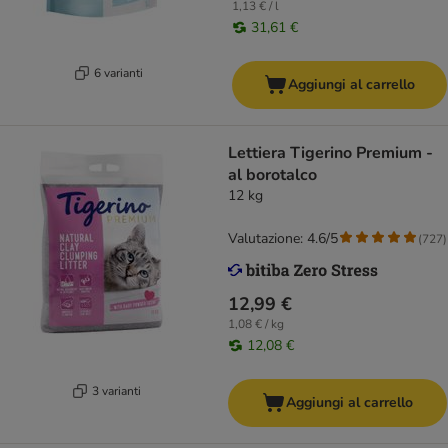
1,13 € / l
31,61 €
6 varianti
Aggiungi al carrello
Lettiera Tigerino Premium -
al borotalco
12 kg
Valutazione: 4.6/5
(
727
)
12,99 €
1,08 € / kg
12,08 €
3 varianti
Aggiungi al carrello