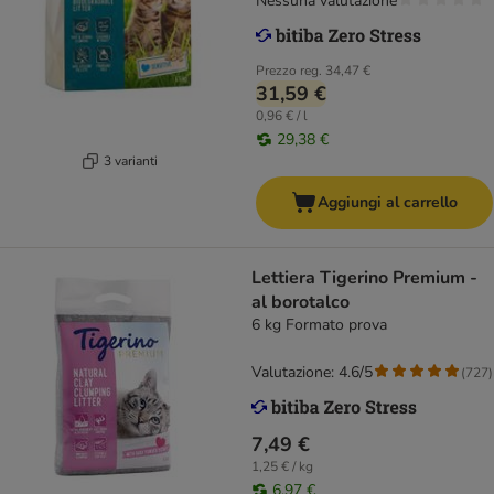
Nessuna valutazione
Prezzo reg.
34,47 €
31,59 €
0,96 € / l
29,38 €
3 varianti
Aggiungi al carrello
Lettiera Tigerino Premium -
al borotalco
6 kg Formato prova
Valutazione: 4.6/5
(
727
)
7,49 €
1,25 € / kg
6,97 €