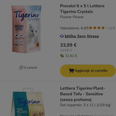
Provalo! 6 x 5 l Lettiere
Tigerino Crystals
Flower-Power
Valutazione: 4.4/5
(
17
)
33,99 €
1,13 € / l
31,61 €
6 varianti
Aggiungi al carrello
Lettiera Tigerino Plant-
Based Tofu - Sensitive
(senza profumo)
Set risparmio: 3 x 11 l (13,8 kg)