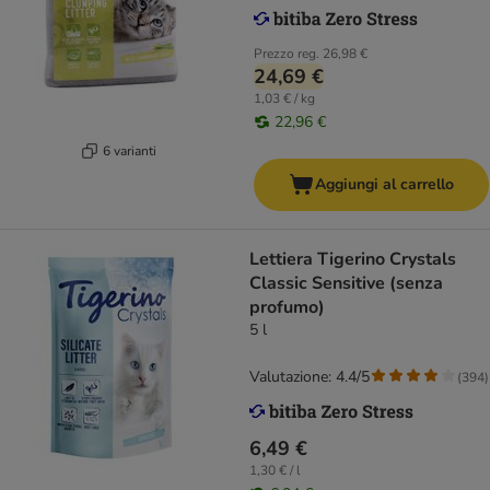
Prezzo reg.
26,98 €
24,69 €
1,03 € / kg
22,96 €
6 varianti
Aggiungi al carrello
Lettiera Tigerino Crystals
Classic Sensitive (senza
profumo)
5 l
Valutazione: 4.4/5
(
394
)
6,49 €
1,30 € / l