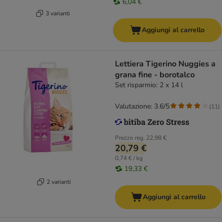
6,04 €
3 varianti
Aggiungi al carrello
Lettiera Tigerino Nuggies a
grana fine - borotalco
Set risparmio: 2 x 14 l
Valutazione: 3.6/5
(
11
)
Prezzo reg.
22,98 €
20,79 €
0,74 € / kg
19,33 €
2 varianti
Aggiungi al carrello