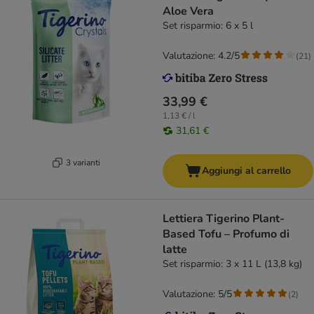
Aloe Vera
Set risparmio: 6 x 5 l
Valutazione: 4.2/5
(
21
)
33,99 €
1,13 € / l
31,61 €
3 varianti
Aggiungi al carrello
Lettiera Tigerino Plant-
Based Tofu – Profumo di
latte
Set risparmio: 3 x 11 L (13,8 kg)
Valutazione: 5/5
(
2
)