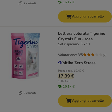
16,17 €
2 varianti
Aggiungi al carrello
Lettiera colorata Tigerino
Crystals Fun - rosa
Set risparmio: 3 x 5 l
Valutazione: 3/5
(
2
)
Prezzo reg.
19,47 €
17,39 €
1,16 € / l
16,17 €
2 varianti
Aggiungi al carrello