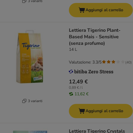
3 varianti
Aggiungi al carrello
Lettiera Tigerino Plant-
Based Mais - Sensitive
(senza profumo)
14 L
Valutazione: 3.3/5
(
40
)
12,49 €
0,89 € / l
11,62 €
3 varianti
Aggiungi al carrello
Lettiera Tigerino Crystals