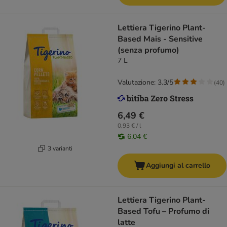
Lettiera Tigerino Plant-
Based Mais - Sensitive
(senza profumo)
7 L
Valutazione: 3.3/5
(
40
)
6,49 €
0,93 € / l
6,04 €
3 varianti
Aggiungi al carrello
Lettiera Tigerino Plant-
Based Tofu – Profumo di
latte