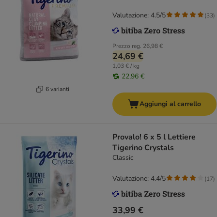
Valutazione: 4.5/5
(
33
)
Prezzo reg.
26,98 €
24,69 €
1,03 € / kg
22,96 €
6 varianti
Aggiungi al carrello
Provalo! 6 x 5 l Lettiere
Tigerino Crystals
Classic
Valutazione: 4.4/5
(
17
)
33,99 €