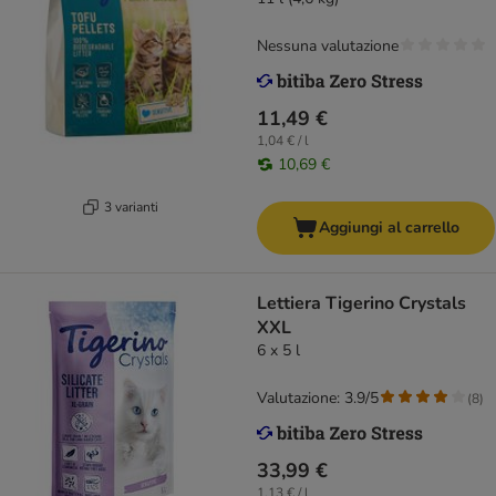
Nessuna valutazione
11,49 €
1,04 € / l
10,69 €
3 varianti
Aggiungi al carrello
Lettiera Tigerino Crystals
XXL
6 x 5 l
Valutazione: 3.9/5
(
8
)
33,99 €
1,13 € / l