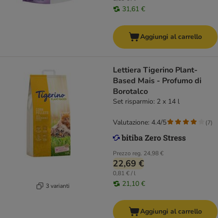
31,61 €
Aggiungi al carrello
Lettiera Tigerino Plant-
Based Mais - Profumo di
Borotalco
Set risparmio: 2 x 14 l
Valutazione: 4.4/5
(
7
)
Prezzo reg.
24,98 €
22,69 €
0,81 € / l
21,10 €
3 varianti
Aggiungi al carrello