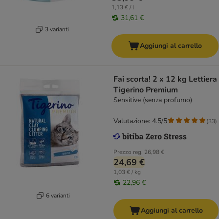
1,13 € / l
31,61 €
3 varianti
Aggiungi al carrello
Fai scorta! 2 x 12 kg Lettiera
Tigerino Premium
Sensitive (senza profumo)
Valutazione: 4.5/5
(
33
)
Prezzo reg.
26,98 €
24,69 €
1,03 € / kg
22,96 €
6 varianti
Aggiungi al carrello