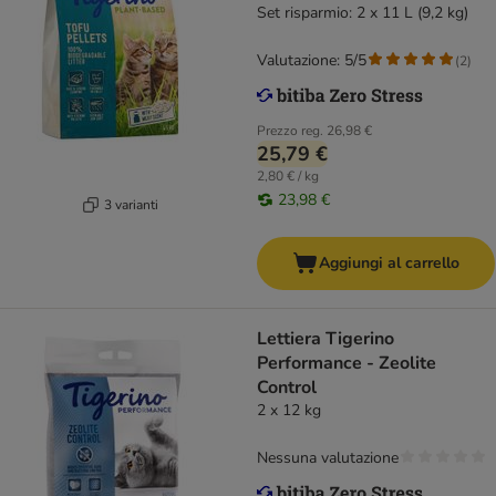
Set risparmio: 2 x 11 L (9,2 kg)
Valutazione: 5/5
(
2
)
Prezzo reg.
26,98 €
25,79 €
2,80 € / kg
23,98 €
3 varianti
Aggiungi al carrello
Lettiera Tigerino
Performance - Zeolite
Control
2 x 12 kg
Nessuna valutazione