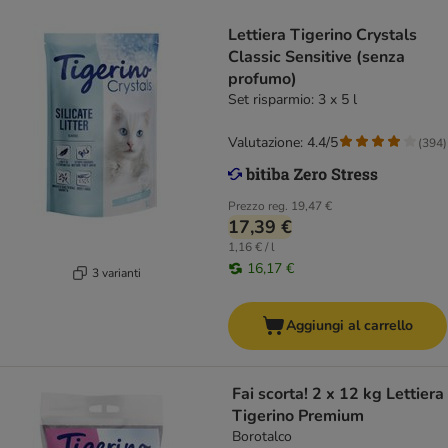
Lettiera Tigerino Crystals
Classic Sensitive (senza
profumo)
Set risparmio: 3 x 5 l
Valutazione: 4.4/5
(
394
)
Prezzo reg.
19,47 €
17,39 €
1,16 € / l
16,17 €
3 varianti
Aggiungi al carrello
Fai scorta! 2 x 12 kg Lettiera
Tigerino Premium
Borotalco