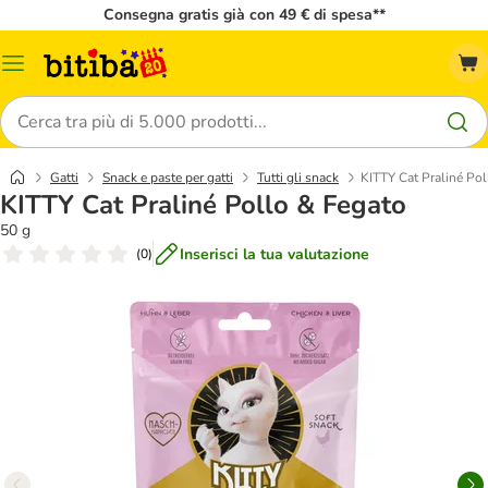
Consegna gratis già con 49 € di spesa**
Overview
catalogo
Cerca
Gatti
Snack e paste per gatti
Tutti gli snack
KITTY Cat Praliné Pol
KITTY Cat Praliné Pollo & Fegato
50 g
Inserisci la tua valutazione
(
0
)