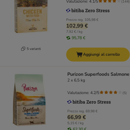
Valutazione: 4.1/5
(
144
)
Prezzo reg.
105,98 €
102,99 €
7,92 € / kg
95,78 €
5 varianti
Aggiungi al carrello
Purizon Superfoods Salmone
2 x 6,5 kg
Valutazione: 4.2/5
(
5
)
Prezzo reg.
69,98 €
66,99 €
5,15 € / kg
62,30 €