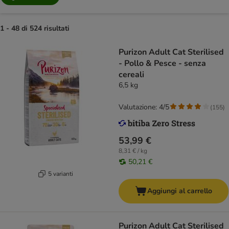
1 - 48 di 524 risultati
Purizon Adult Cat Sterilised
- Pollo & Pesce - senza
cereali
6,5 kg
Valutazione: 4/5
(
155
)
53,99 €
8,31 € / kg
50,21 €
5 varianti
Aggiungi al carrello
Purizon Adult Cat Sterilised