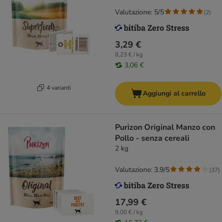
Valutazione: 5/5
(
2
)
3,29 €
8,23 € / kg
3,06 €
4 varianti
Aggiungi al carrello
Purizon Original Manzo con
Pollo - senza cereali
2 kg
Valutazione: 3.9/5
(
37
)
17,99 €
9,00 € / kg