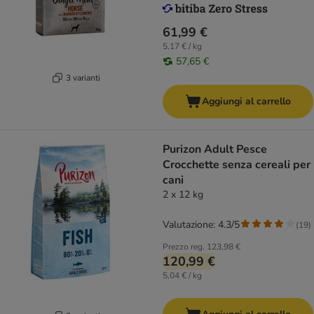
61,99 €
5,17 € / kg
57,65 €
3 varianti
Aggiungi al carrello
Purizon Adult Pesce
Crocchette senza cereali per
cani
2 x 12 kg
Valutazione: 4.3/5
(
19
)
Prezzo reg.
123,98 €
120,99 €
5,04 € / kg