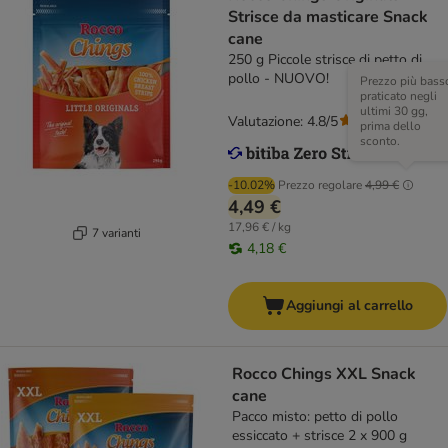
Strisce da masticare Snack
cane
250 g Piccole strisce di petto di
pollo - NUOVO!
Prezzo più bass
praticato negli
ultimi 30 gg,
Valutazione: 4.8/5
(
117
)
prima dello
sconto.
-10.02%
Prezzo regolare
4,99 €
4,49 €
17,96 € / kg
7 varianti
4,18 €
Aggiungi al carrello
Rocco Chings XXL Snack
cane
Pacco misto: petto di pollo
essiccato + strisce 2 x 900 g