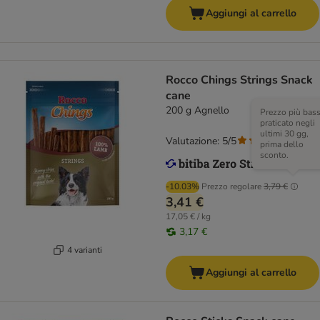
Aggiungi al carrello
Rocco Chings Strings Snack
cane
200 g Agnello
Prezzo più bas
praticato negli
ultimi 30 gg,
Valutazione: 5/5
(
2
)
prima dello
sconto.
-10.03%
Prezzo regolare
3,79 €
3,41 €
17,05 € / kg
3,17 €
4 varianti
Aggiungi al carrello