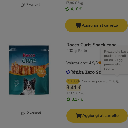
17,96 € / kg
7 varianti
4,18 €
Aggiungi al carrello
Rocco Curls Snack cane
200 g Pollo
Prezzo più bas
praticato negli
ultimi 30 gg,
Valutazione: 4.9/5
(
14
)
prima dello
sconto.
-10.03%
Prezzo regolare
3,79 €
3,41 €
17,05 € / kg
3,17 €
2 varianti
Aggiungi al carrello