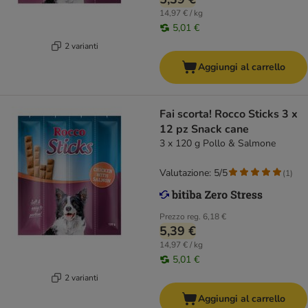
14,97 € / kg
5,01 €
2 varianti
Aggiungi al carrello
Fai scorta! Rocco Sticks 3 x
12 pz Snack cane
3 x 120 g Pollo & Salmone
Valutazione: 5/5
(
1
)
Prezzo reg.
6,18 €
5,39 €
14,97 € / kg
5,01 €
2 varianti
Aggiungi al carrello