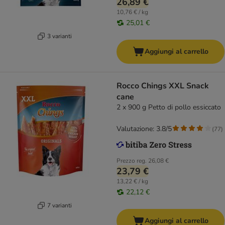
26,89 €
10,76 € / kg
25,01 €
3 varianti
Aggiungi al carrello
Rocco Chings XXL Snack
cane
2 x 900 g Petto di pollo essiccato
Valutazione: 3.8/5
(
77
)
Prezzo reg.
26,08 €
23,79 €
13,22 € / kg
22,12 €
7 varianti
Aggiungi al carrello