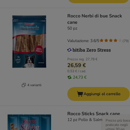
Rocco Nerbi di bue Snack
cane
50 pz
Valutazione: 3.6/5
(
79
)
Prezzo reg.
27,78 €
26,59 €
0,53 € / cad.
24,73 €
4 varianti
Aggiungi al carrello
Rocco Sticks Snack cane
12 pz Pollo & Salmone
Prezzo più bas
praticato negli
ultimi 30 gg,