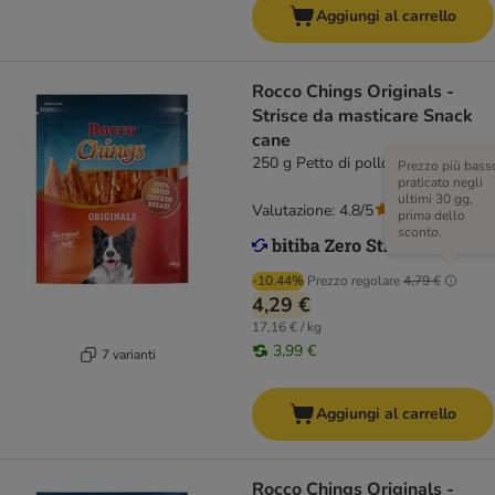
Aggiungi al carrello
Rocco Chings Originals -
Strisce da masticare Snack
cane
250 g Petto di pollo disidratato
Prezzo più bass
praticato negli
ultimi 30 gg,
Valutazione: 4.8/5
(
117
)
prima dello
sconto.
-10.44%
Prezzo regolare
4,79 €
4,29 €
17,16 € / kg
3,99 €
7 varianti
Aggiungi al carrello
Rocco Chings Originals -