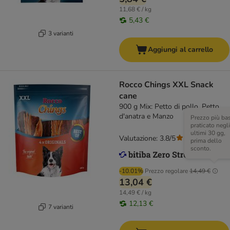
11,68 € / kg
5,43 €
3 varianti
Aggiungi al carrello
Rocco Chings XXL Snack
cane
900 g Mix: Petto di pollo, Petto
d'anatra e Manzo
Prezzo più ba
praticato negli
ultimi 30 gg,
Valutazione: 3.8/5
(
77
)
prima dello
sconto.
-10.01%
Prezzo regolare
14,49 €
13,04 €
14,49 € / kg
12,13 €
7 varianti