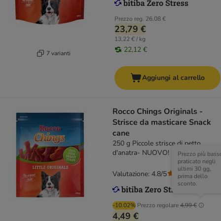
Prezzo reg.
26,08 €
23,79 €
13,22 € / kg
22,12 €
7 varianti
Aggiungi al carrello
Rocco Chings Originals -
Strisce da masticare Snack
cane
250 g Piccole strisce di petto
d'anatra- NUOVO!
Prezzo più bass
praticato negli
ultimi 30 gg,
Valutazione: 4.8/5
(
117
)
prima dello
sconto.
-10.02%
Prezzo regolare
4,99 €
4,49 €