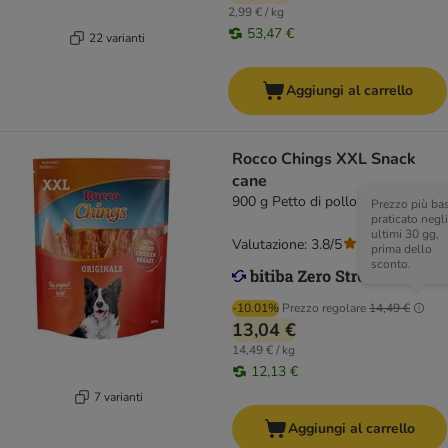
2,99 € / kg
53,47 €
22 varianti
Aggiungi al carrello
Rocco Chings XXL Snack
cane
900 g Petto di pollo essiccato
Prezzo più ba
praticato negli
ultimi 30 gg,
Valutazione: 3.8/5
(
77
)
prima dello
sconto.
-10.01%
Prezzo regolare
14,49 €
13,04 €
14,49 € / kg
12,13 €
7 varianti
Aggiungi al carrello