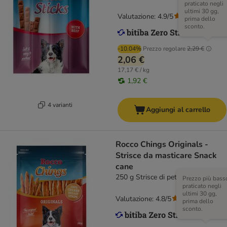
praticato negli
ultimi 30 gg,
Valutazione: 4.9/5
(
15
)
prima dello
sconto.
-10.04%
Prezzo regolare
2,29 €
2,06 €
17,17 € / kg
1,92 €
4 varianti
Aggiungi al carrello
Rocco Chings Originals -
Strisce da masticare Snack
cane
250 g Strisce di petto di Pollo
Prezzo più bass
praticato negli
ultimi 30 gg,
Valutazione: 4.8/5
(
117
)
prima dello
sconto.