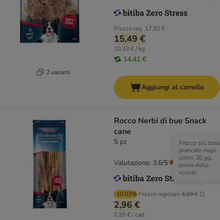
Prezzo reg.
17,52 €
15,49 €
10,33 € / kg
14,41 €
2 varianti
Aggiungi al carrello
Rocco Nerbi di bue Snack
cane
5 pz
Prezzo più bas
praticato negli
ultimi 30 gg,
Valutazione: 3.6/5
(
79
)
prima dello
sconto.
-10.03%
Prezzo regolare
3,29 €
2,96 €
0,59 € / cad.