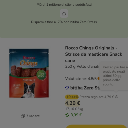
Più di 1 milione di clienti soddisfatti
Risparmia fino al 7% con bitiba Zero Stress
Rocco Chings Originals -
Strisce da masticare Snack
cane
250 g Petto d'anatra
Prezzo più bass
praticato negli
ultimi 30 gg,
Valutazione: 4.8/5
(
117
)
prima dello
sconto.
-10.44%
Prezzo regolare
4,79 €
4,29 €
17,16 € / kg
3,99 €
7 varianti