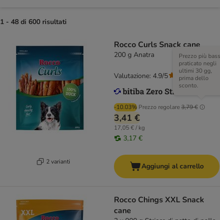
1 - 48 di 600 risultati
Rocco Curls Snack cane
200 g Anatra
Prezzo più bas
praticato negli
ultimi 30 gg,
Valutazione: 4.9/5
(
14
)
prima dello
sconto.
-10.03%
Prezzo regolare
3,79 €
3,41 €
17,05 € / kg
3,17 €
2 varianti
Aggiungi al carrello
Rocco Chings XXL Snack
cane