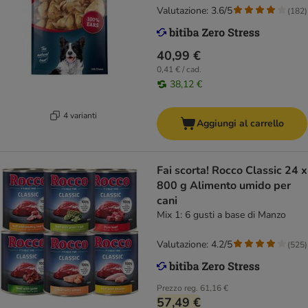
Valutazione: 3.6/5
(
182
)
40,99 €
0,41 € / cad.
38,12 €
4 varianti
Aggiungi al carrello
Fai scorta! Rocco Classic 24 x
800 g Alimento umido per
cani
Mix 1: 6 gusti a base di Manzo
Valutazione: 4.2/5
(
525
)
Prezzo reg.
61,16 €
57,49 €