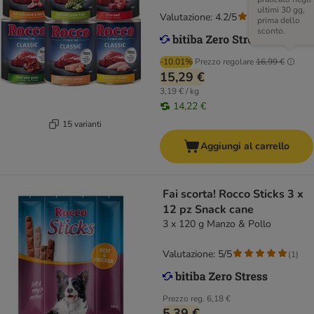
ultimi 30 gg,
Valutazione: 4.2/5
(
524
)
prima dello
sconto.
-10.01%
Prezzo regolare
16,99 €
15,29 €
3,19 € / kg
14,22 €
15 varianti
Aggiungi al carrello
Fai scorta! Rocco Sticks 3 x
12 pz Snack cane
3 x 120 g Manzo & Pollo
Valutazione: 5/5
(
1
)
Prezzo reg.
6,18 €
5,39 €