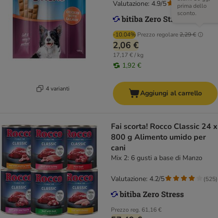
Valutazione: 4.9/5
(
15
)
prima dello
sconto.
-10.04%
Prezzo regolare
2,29 €
2,06 €
17,17 € / kg
1,92 €
4 varianti
Aggiungi al carrello
Fai scorta! Rocco Classic 24 x
800 g Alimento umido per
cani
Mix 2: 6 gusti a base di Manzo
Valutazione: 4.2/5
(
525
)
Prezzo reg.
61,16 €