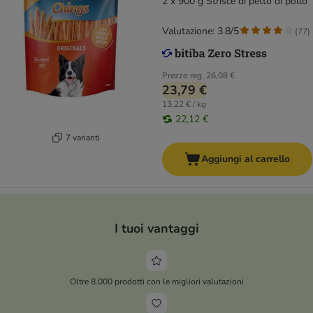
2 x 900 g Strisce di petto di pollo
Valutazione: 3.8/5
(
77
)
Prezzo reg.
26,08 €
23,79 €
13,22 € / kg
22,12 €
7 varianti
Aggiungi al carrello
I tuoi vantaggi
Oltre 8.000 prodotti con le migliori valutazioni