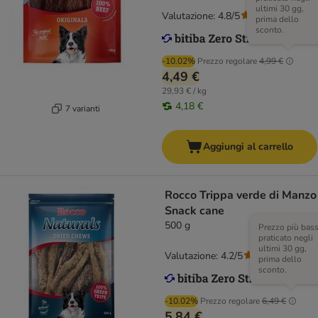
ultimi 30 gg,
Valutazione: 4.8/5
(
117
)
prima dello
sconto.
-10.02%
Prezzo regolare
4,99 €
4,49 €
29,93 € / kg
4,18 €
7 varianti
Aggiungi al carrello
Rocco Trippa verde di Manzo
Snack cane
500 g
Prezzo più bas
praticato negli
ultimi 30 gg,
Valutazione: 4.2/5
(
86
)
prima dello
sconto.
-10.02%
Prezzo regolare
6,49 €
5,84 €