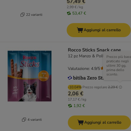
57,49 €
2,99 € / kg
53,47 €
22 varianti
Aggiungi al carrello
Rocco Sticks Snack cane
12 pz Manzo & Pollo (120 g)
Prezzo più bas
praticato negli
ultimi 30 gg,
Valutazione: 4.9/5
(
15
)
prima dello
sconto.
-10.04%
Prezzo regolare
2,29 €
2,06 €
17,17 € / kg
1,92 €
4 varianti
Aggiungi al carrello