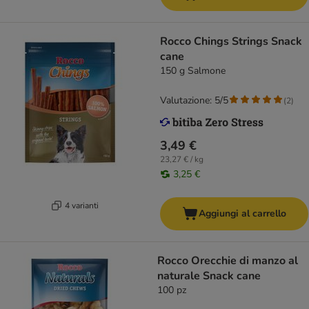
Rocco Chings Strings Snack
cane
150 g Salmone
Valutazione: 5/5
(
2
)
3,49 €
23,27 € / kg
3,25 €
4 varianti
Aggiungi al carrello
Rocco Orecchie di manzo al
naturale Snack cane
100 pz