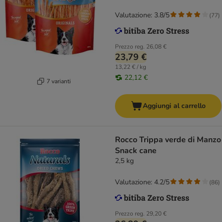
Valutazione: 3.8/5
(
77
)
Prezzo reg.
26,08 €
23,79 €
13,22 € / kg
22,12 €
7 varianti
Aggiungi al carrello
Rocco Trippa verde di Manzo
Snack cane
2,5 kg
Valutazione: 4.2/5
(
86
)
Prezzo reg.
29,20 €