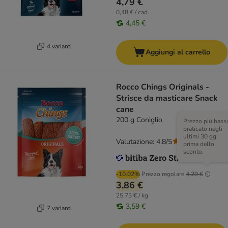
4,79 €
0,48 € / cad.
4,45 €
4 varianti
Aggiungi al carrello
Rocco Chings Originals -
Strisce da masticare Snack
cane
200 g Coniglio
Prezzo più bass
praticato negli
ultimi 30 gg,
Valutazione: 4.8/5
(
117
)
prima dello
sconto.
-10.02%
Prezzo regolare
4,29 €
3,86 €
25,73 € / kg
3,59 €
7 varianti