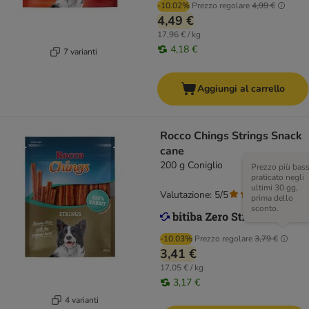
-10.02%
Prezzo regolare
4,99 €
4,49 €
17,96 € / kg
4,18 €
7 varianti
Aggiungi al carrello
Rocco Chings Strings Snack
cane
200 g Coniglio
Prezzo più bas
praticato negli
ultimi 30 gg,
Valutazione: 5/5
(
2
)
prima dello
sconto.
-10.03%
Prezzo regolare
3,79 €
3,41 €
17,05 € / kg
3,17 €
4 varianti