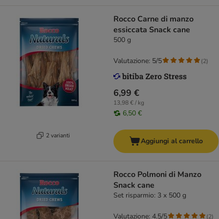
Rocco Carne di manzo
essiccata Snack cane
500 g
Valutazione: 5/5
(
2
)
6,99 €
13,98 € / kg
6,50 €
2 varianti
Aggiungi al carrello
Rocco Polmoni di Manzo
Snack cane
Set risparmio: 3 x 500 g
Valutazione: 4.5/5
(
2
)