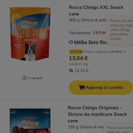
Rocco Chings XXL Snack
cane
900 g Strisce di petto di pollo
Prezzo più ba
praticato negli
ultimi 30 gg,
Valutazione: 3.8/5
(
77
)
prima dello
sconto.
-10.01%
Prezzo regolare
14,49 €
13,04 €
14,49 € / kg
12,13 €
7 varianti
Aggiungi al carrello
Rocco Chings Originals -
Strisce da masticare Snack
cane
150 g Strisce di manzo
Prezzo più bass
praticato negli