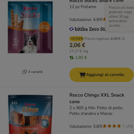
Rocco Sticks Snack cane
12 pz Pollame
Prezzo più bas
praticato negli
ultimi 30 gg,
Valutazione: 4.9/5
(
15
)
prima dello
sconto.
-10.04%
Prezzo regolare
2,29 €
2,06 €
17,17 € / kg
1,92 €
4 varianti
Aggiungi al carrello
Rocco Chings XXL Snack
cane
2 x 900 g Mix: Petto di pollo,
Petto d'anatra e Manzo
Valutazione: 3.8/5
(
77
)