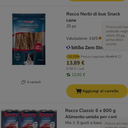
Rocco Nerbi di bue Snack
cane
25 pz
Prezzo più ba
praticato negli
ultimi 30 gg,
Valutazione: 3.6/5
(
79
)
prima dello
sconto.
-10.33%
Prezzo regolare
15,49 €
13,89 €
0,56 € / cad.
12,92 €
4 varianti
Aggiungi al carrello
Rocco Classic 6 x 800 g
Alimento umido per cani
Mix 1: 6 gusti a base di Manzo
Prezzo più bas
praticato negli