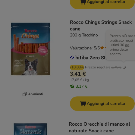
Aggiungi al carrello
Rocco Chings Strings Snack
cane
200 g Tacchino
Prezzo più bas
praticato negli
ultimi 30 gg,
Valutazione: 5/5
(
2
)
prima dello
sconto.
-10.03%
Prezzo regolare
3,79 €
3,41 €
17,05 € / kg
3,17 €
4 varianti
Aggiungi al carrello
Rocco Orecchie di manzo al
naturale Snack cane