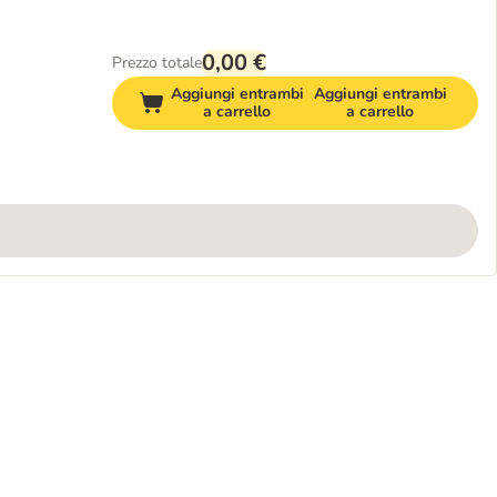
0,00 €
Prezzo totale
Aggiungi entrambi
Aggiungi entrambi
a carrello
a carrello