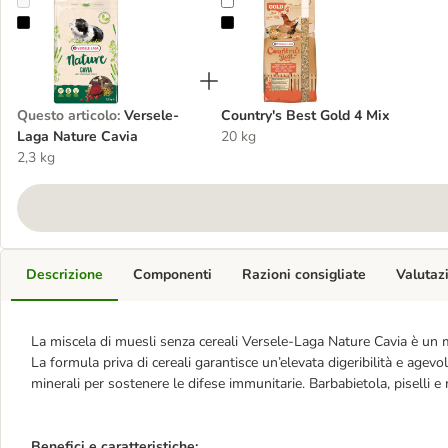
Versele-Laga Nature Cavia
Country's Best Gold 4 Mix
Questo articolo
:
Versele-
Country's Best Gold 4 Mix
Laga Nature Cavia
20 kg
2,3 kg
Descrizione
Componenti
Razioni consigliate
Valutaz
La miscela di muesli senza cereali Versele-Laga Nature Cavia è un m
La formula priva di cereali garantisce un’elevata digeribilità e agevo
minerali per sostenere le difese immunitarie. Barbabietola, piselli 
Benefici e caratteristiche: