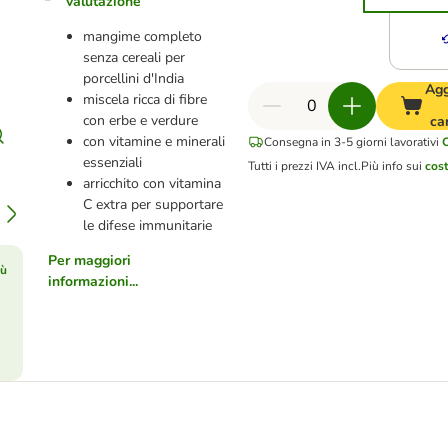
valutazione
mangime completo
senza cereali per
porcellini d'India
Agg
miscela ricca di fibre
con erbe e verdure
ca
con vitamine e minerali
Consegna in 3-5 giorni lavorativi
essenziali
Tutti i prezzi IVA incl.
Più info sui
cost
arricchito con vitamina
C extra per supportare
le difese immunitarie
Per maggiori
iù
informazioni...