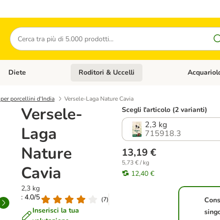
Cerca
Diete
Roditori & Uccelli
Acquariol
Gatti
Apri Menù Categoria: Cani
Apri Menù Categoria: Diete
Apri Menù Cat
er porcellini d'India
Versele-Laga Nature Cavia
Versele-
Scegli l'articolo (2 varianti)
2,3 kg
Laga
715918.3
Nature
13,19 €
5,73 € / kg
Cavia
12,40 €
2,3 kg
: 4.0/5
(
7
)
Con
Inserisci la tua
sing