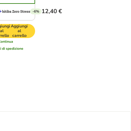
12,40 €
-6%
iungi
Aggiungi
al
al
rrello
carrello
Continua
i di spedizione