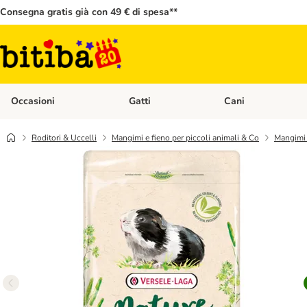
Consegna gratis già con 49 € di spesa**
Occasioni
Gatti
Cani
Apri Menù Categoria: Occasioni
Apri Menù Categoria: 
Roditori & Uccelli
Mangimi e fieno per piccoli animali & Co
Mangimi p