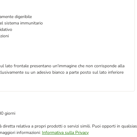
tamente digeribile
del sistema immunitario
idativo
ezioni
 sul lato frontale presentano un'immagine che non corrisponde alla
clusivamente su un adesivo bianco a parte posto sul lato inferiore
30 giorni
blicità diretta relativa a propri prodotti o servizi simili. Puoi opporti in q
 maggiori informazioni:
Informativa sulla Privacy