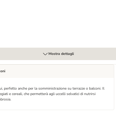
esco Crocchette cane
Mostra dettagli
ioni
, perfetto anche per la somministrazione su terrazze o balconi. Il
iati e cereali, che permetterà agli uccelli selvatici di nutrirsi
brosia.