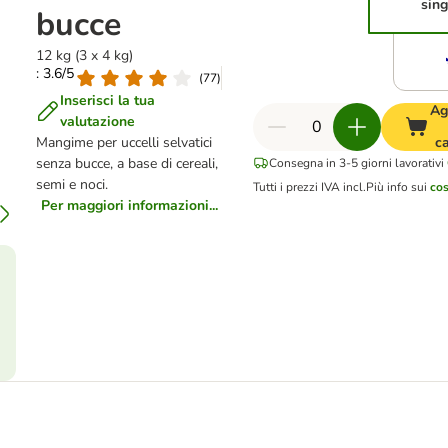
sing
bucce
12 kg (3 x 4 kg)
: 3.6/5
(
77
)
Inserisci la tua
Ag
valutazione
Mangime per uccelli selvatici
ca
senza bucce, a base di cereali,
Consegna in 3-5 giorni lavorativi
semi e noci.
Tutti i prezzi IVA incl.
Più info sui
cos
Per maggiori informazioni...
ù