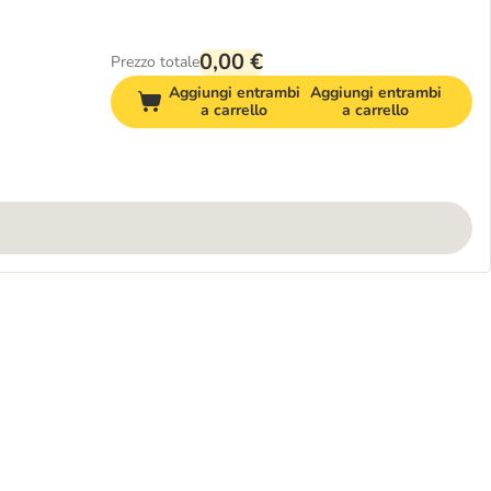
0,00 €
Prezzo totale
Aggiungi entrambi
Aggiungi entrambi
a carrello
a carrello