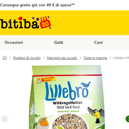
Consegna gratis già con 49 € di spesa**
Occasioni
Gatti
Cani
Apri Menù Categoria: Occasioni
Apri Menù Categoria: 
Roditori & Uccelli
Mangimi per uccelli
Tutte le marche
Lillebro M