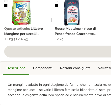
Lillebro Mangime per uccelli selvatici senza bucce
Rocco Mealtime - ricco di Pesce fr
Questo articolo
:
Lillebro
Rocco Mealtime - ricco di
Mangime per uccelli
Pesce fresco Crocchette
selvatici senza bucce
12 kg (3 x 4 kg)
cane
12 kg
Descrizione
Componenti
Razioni consigliate
Valutaz
Un mangime adatto in ogni stagione dell'anno, che non lascia residui
mangime per uccelli selvatici Lillebro è miscela bilanciata di semi preg
secondo le esigenze della loro specie ed è naturalmente privo di am