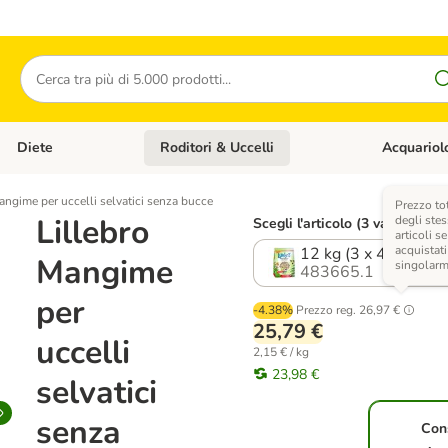
Cerca
Diete
Roditori & Uccelli
Acquariol
Gatti
Apri Menù Categoria: Cani
Apri Menù Categoria: Diete
Apri Menù Cat
angime per uccelli selvatici senza bucce
Prezzo to
Lillebro
degli stes
Scegli l'articolo (3 varianti)
articoli se
acquistati
12 kg (3 x 4 kg)
Mangime
singolar
483665.1
per
-4.38%
Prezzo reg.
26,97 €
25,79 €
uccelli
2,15 € / kg
23,98 €
selvatici
senza
Con