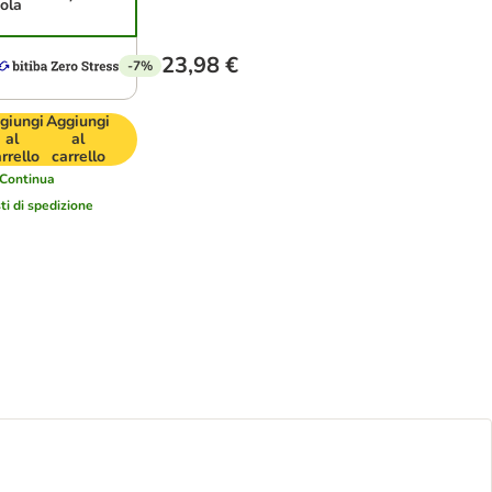
ola
23,98 €
-7%
giungi
Aggiungi
al
al
rrello
carrello
Continua
ti di spedizione