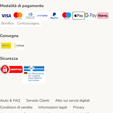
Modalità di pagamento
Visa. Payment Method
Mastercard. Payment Method
Diners Club. Payment Method
Postepay. Payment Method
PayPal. Payment Method
Maestro. Payment Method
Apple pay. Payment Met
Google Pay Paym
Klarna Pa
Bonifico.
Contrassegno.
Bonifico. Payment Method
Contrassegno. Payment Method
Consegna
Poste Italiane. Shipping Method
InPost. Shipping Method
Sicurezza
Security
Security
Aiuto & FAQ
Servizio Clienti
Atto sui servizi digitali
Condizioni di vendita
Informazioni legali
Privacy