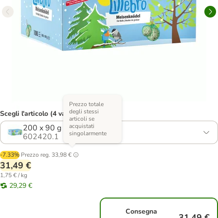
Prezzo totale
degli stessi
Scegli l'articolo (4 varianti)
articoli se
acquistati
200 x 90 g
singolarmente
602420.1
-7.33%
Prezzo reg.
33,98 €
31,49 €
1,75 € / kg
29,29 €
Consegna
31,49 €