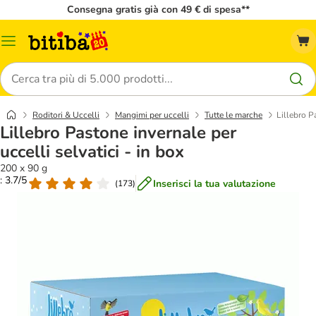
Consegna gratis già con 49 € di spesa**
Overview
catalogo
Cerca
Roditori & Uccelli
Mangimi per uccelli
Tutte le marche
Lillebro P
Lillebro Pastone invernale per
uccelli selvatici - in box
200 x 90 g
: 3.7/5
Inserisci la tua valutazione
(
173
)