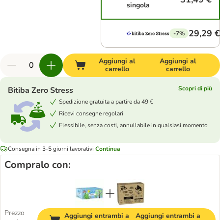
singola
29,29 €
-7%
Aggiungi al
Aggiungi al
carrello
carrello
Scopri di più
Bitiba Zero Stress
Spedizione gratuita a partire da 49 €
Ricevi consegne regolari
Flessibile, senza costi, annullabile in qualsiasi momento
Consegna in 3-5 giorni lavorativi
Continua
Compralo con:
Prezzo
Aggiungi entrambi a
Aggiungi entrambi a