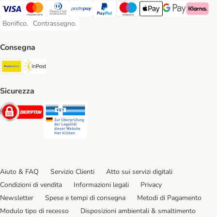
Visa. Payment Method
Mastercard. Payment Method
Diners Club. Payment Method
Postepay. Payment Method
PayPal. Payment Method
Maestro. Payment Method
Apple pay. Payment Met
Google Pay Paym
Klarna Pa
Bonifico.
Contrassegno.
Bonifico. Payment Method
Contrassegno. Payment Method
Consegna
Poste Italiane. Shipping Method
InPost. Shipping Method
Sicurezza
Security
Security
Aiuto & FAQ
Servizio Clienti
Atto sui servizi digitali
Condizioni di vendita
Informazioni legali
Privacy
Newsletter
Spese e tempi di consegna
Metodi di Pagamento
Modulo tipo di recesso
Disposizioni ambientali & smaltimento