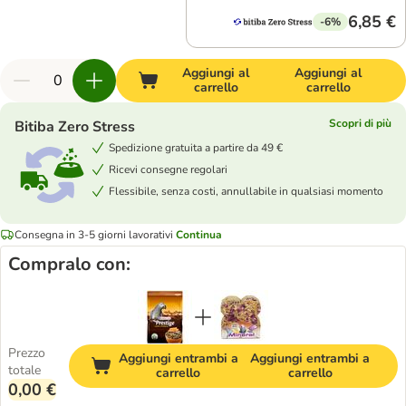
6,85 €
-6%
Aggiungi al
Aggiungi al
carrello
carrello
Scopri di più
Bitiba Zero Stress
Spedizione gratuita a partire da 49 €
Ricevi consegne regolari
Flessibile, senza costi, annullabile in qualsiasi momento
Consegna in 3-5 giorni lavorativi
Continua
Compralo con:
Prezzo
Aggiungi entrambi a
Aggiungi entrambi a
totale
carrello
carrello
0,00 €