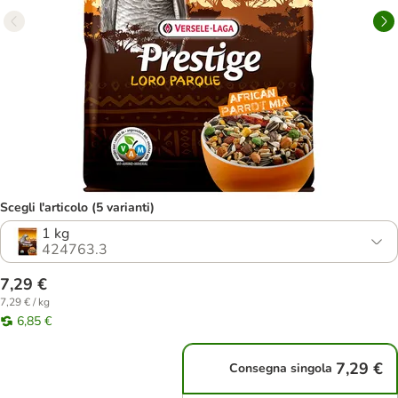
Scegli l'articolo (5 varianti)
1 kg
424763.3
7,29 €
7,29 € / kg
6,85 €
7,29 €
Consegna singola