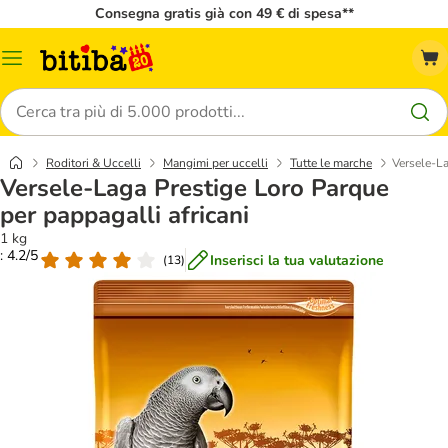
Consegna gratis già con 49 € di spesa**
Overview
catalogo
Cerca
Roditori & Uccelli
Mangimi per uccelli
Tutte le marche
Versele-La
Versele-Laga Prestige Loro Parque
per pappagalli africani
1 kg
: 4.2/5
Inserisci la tua valutazione
(
13
)