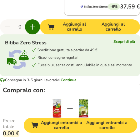
37,59 €
-6%
Aggiungi al
Aggiungi al
carrello
carrello
Scopri di più
Bitiba Zero Stress
Spedizione gratuita a partire da 49 €
Ricevi consegne regolari
Flessibile, senza costi, annullabile in qualsiasi momento
Consegna in 3-5 giorni lavorativi
Continua
Compralo con:
Prezzo
Aggiungi entrambi a
Aggiungi entrambi a
totale
carrello
carrello
0,00 €