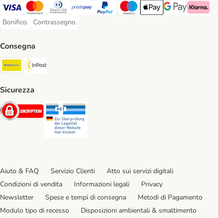
Visa. Payment Method
Mastercard. Payment Method
Diners Club. Payment Method
Postepay. Payment Method
PayPal. Payment Method
Maestro. Payment Method
Apple pay. Payment Met
Google Pay Paym
Klarna Pa
Bonifico.
Contrassegno.
Bonifico. Payment Method
Contrassegno. Payment Method
Consegna
Poste Italiane. Shipping Method
InPost. Shipping Method
Sicurezza
Security
Security
Aiuto & FAQ
Servizio Clienti
Atto sui servizi digitali
Condizioni di vendita
Informazioni legali
Privacy
Newsletter
Spese e tempi di consegna
Metodi di Pagamento
Modulo tipo di recesso
Disposizioni ambientali & smaltimento