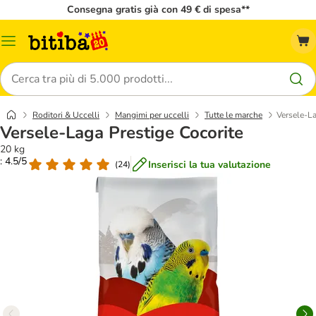
Consegna gratis già con 49 € di spesa**
Overview
catalogo
Cerca
Roditori & Uccelli
Mangimi per uccelli
Tutte le marche
Versele-La
Versele-Laga Prestige Cocorite
20 kg
: 4.5/5
Inserisci la tua valutazione
(
24
)