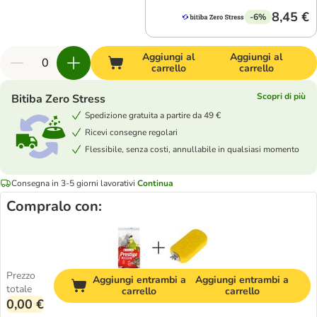
8,45 €
-6%
Aggiungi al
Aggiungi al
carrello
carrello
Scopri di più
Bitiba Zero Stress
Spedizione gratuita a partire da 49 €
Ricevi consegne regolari
Flessibile, senza costi, annullabile in qualsiasi momento
Consegna in 3-5 giorni lavorativi
Continua
Compralo con:
Prezzo
Aggiungi entrambi a
Aggiungi entrambi a
totale
carrello
carrello
0,00 €