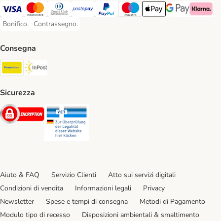
Visa. Payment Method
Mastercard. Payment Method
Diners Club. Payment Method
Postepay. Payment Method
PayPal. Payment Method
Maestro. Payment Method
Apple pay. Payment Met
Google Pay Paym
Klarna Pa
Bonifico.
Contrassegno.
Bonifico. Payment Method
Contrassegno. Payment Method
Consegna
Poste Italiane. Shipping Method
InPost. Shipping Method
Sicurezza
Security
Security
Aiuto & FAQ
Servizio Clienti
Atto sui servizi digitali
Condizioni di vendita
Informazioni legali
Privacy
Newsletter
Spese e tempi di consegna
Metodi di Pagamento
Modulo tipo di recesso
Disposizioni ambientali & smaltimento