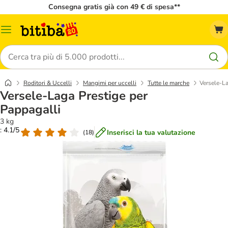
Consegna gratis già con 49 € di spesa**
Overview
catalogo
Cerca
Roditori & Uccelli
Mangimi per uccelli
Tutte le marche
Versele-La
Versele-Laga Prestige per
Pappagalli
3 kg
: 4.1/5
Inserisci la tua valutazione
(
18
)