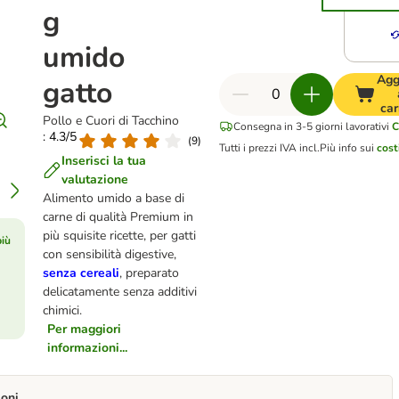
g
umido
Agg
gatto
car
Pollo e Cuori di Tacchino
Consegna in 3-5 giorni lavorativi
C
: 4.3/5
(
9
)
Tutti i prezzi IVA incl.
Più info sui
cost
Inserisci la tua
valutazione
Alimento umido a base di
carne di qualità Premium in
più squisite ricette, per gatti
più
con sensibilità digestive,
senza cereali
, preparato
delicatamente senza additivi
chimici.
Per maggiori
informazioni...
ioni