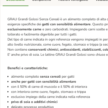
GRAU Grandi Golosi Senza Cereali è un alimento completo di alta qua
esigenze specifiche dei
gatti con sensibilità alimentare
. Questo pr
esclusivamente carne
e zero carboidrati. Impiegando carni scelte e 
tollerato e facilmente digeribile per tutti i gatti.
Del tipo di carne indicata in ogni referenza vengono impiegati in pe
alto livello nutrizionale, come cuore, fegato, stomaco e trippa (a se
Non contiene
conservanti chimici, antiossidanti, stabilizzanti, col
E' anche privo di soia. Le lattine GRAU Grandi Golosi sono chiuse 
Benefici e caratteristiche:
alimento completo
senza cereali
per gatti
anche per gatti con sensibilità alimentare
con il 50% di carne di muscolo e il 50% di interiora
con interiora come cuore, fegato, stomaco e trippa
esclusivo impiego della carne indicata nella referenza
privo di soia o additivi chimici
delicato processo produttivo