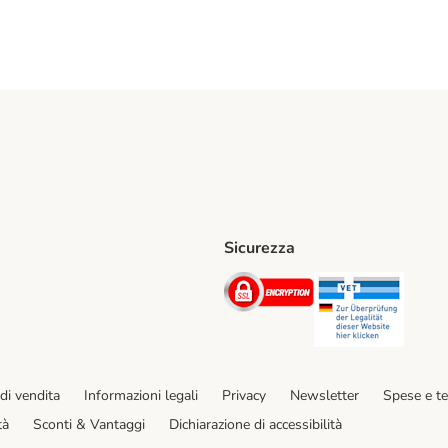
Sicurezza
iane. Shipping Method
Post. Shipping Method
Security
Securit
hod
di vendita
Informazioni legali
Privacy
Newsletter
Spese e t
tà
Sconti & Vantaggi
Dichiarazione di accessibilità