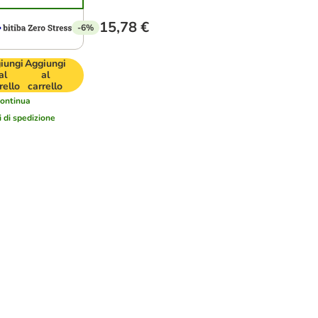
15,78 €
-6%
iungi
Aggiungi
al
al
rello
carrello
ontinua
i di spedizione