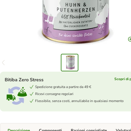
Bitiba Zero Stress
Scopri di 
Spedizione gratuita a partire da 49 €
Ricevi consegne regolari
Flessibile, senza costi, annullabile in qualsiasi momento
Descrizione
Componenti
Razioni consigliate
Valutaz