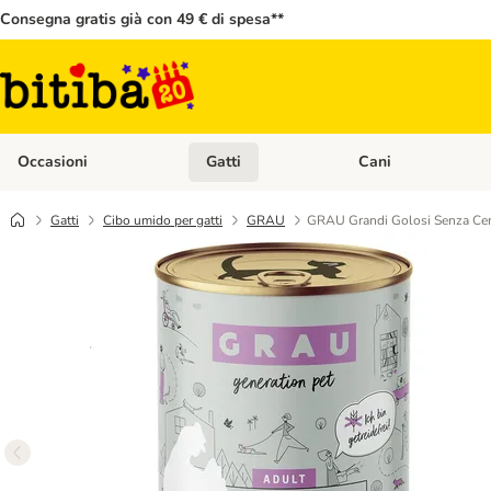
Consegna gratis già con 49 € di spesa**
Occasioni
Gatti
Cani
Apri Menù Categoria: Occasioni
Apri Menù Categoria: 
Gatti
Cibo umido per gatti
GRAU
GRAU Grandi Golosi Senza Cere