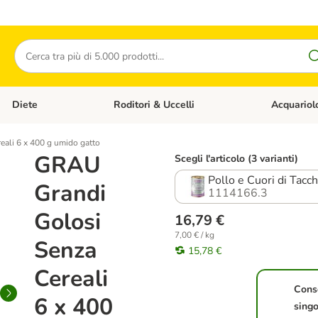
Cerca
Diete
Roditori & Uccelli
Acquariol
Gatti
Apri Menù Categoria: Cani
Apri Menù Categoria: Diete
Apri Menù Cat
ali 6 x 400 g umido gatto
GRAU
Scegli l'articolo (3 varianti)
Pollo e Cuori di Tacc
Grandi
1114166.3
Golosi
16,79 €
7,00 € / kg
Senza
15,78 €
Cereali
Cons
6 x 400
singo