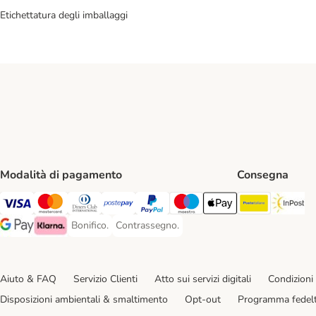
Etichettatura degli imballaggi
Modalità di pagamento
Consegna
Poste Ital
In
Visa. Payment Method
Mastercard. Payment Method
Diners Club. Payment Method
Postepay. Payment Method
PayPal. Payment Method
Maestro. Payment Method
Apple pay. Payment Met
Bonifico.
Contrassegno.
Bonifico. Payment Method
Contrassegno. Payment Method
Google Pay Payment Method
Klarna Payment Method
Aiuto & FAQ
Servizio Clienti
Atto sui servizi digitali
Condizioni 
Disposizioni ambientali & smaltimento
Opt-out
Programma fedel