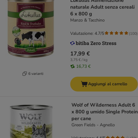
Lukullus Alimentazione
naturale Adult senza cereali
6 x 800 g
Manzo & Tacchino
Valutazione: 4.7/5
(
100
)
17,99 €
3,75 € / kg
16,73 €
6 varianti
Aggiungi al carrello
Wolf of Wilderness Adult 6
x 800 g umido Single Protein
per cane
Green Fields - Agnello