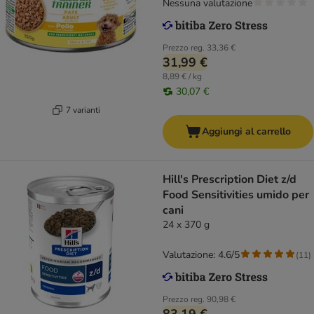
Nessuna valutazione
Prezzo reg.
33,36 €
31,99 €
8,89 € / kg
30,07 €
7 varianti
Aggiungi al carrello
Hill's Prescription Diet z/d
Food Sensitivities umido per
cani
24 x 370 g
Valutazione: 4.6/5
(
11
)
Prezzo reg.
90,98 €