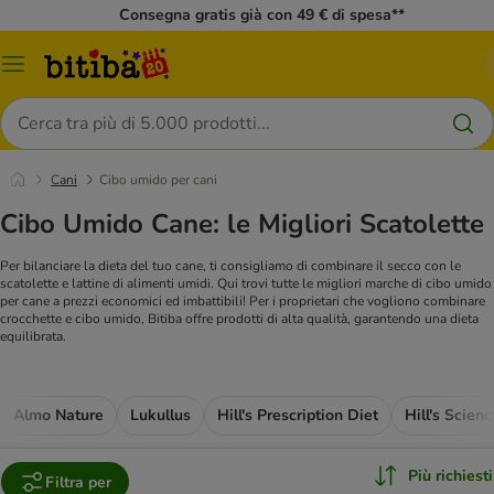
Consegna gratis già con 49 € di spesa**
Overview
catalogo
Cerca
Cani
Cibo umido per cani
Cibo Umido Cane: le Migliori Scatolette
Per bilanciare la dieta del tuo cane, ti consigliamo di combinare il secco con le
scatolette e lattine di alimenti umidi. Qui trovi tutte le migliori marche di cibo umido
per cane a prezzi economici ed imbattibili! Per i proprietari che vogliono combinare
crocchette e cibo umido, Bitiba offre prodotti di alta qualità, garantendo una dieta
equilibrata.
Almo Nature
Lukullus
Hill's Prescription Diet
Hill's Scien
Più richiesti
Filtra per