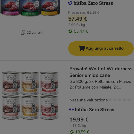
Prezzo reg.
61,16 €
57,49 €
2,99 € / kg
53,47 €
22 varianti
Aggiungi al carrello
Provalo! Wolf of Wilderness
Senior umido cane
6 x 800 g: 2x Pollame con Manzo,
2x Pollame con Maiale, 2x
Pollame con Pollo
Nessuna valutazione
19,99 €
4,16 € / kg
18,59 €