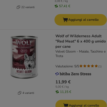
3,08 € / kg
57,41 €
22 varianti
Aggiungi al carrello
Wolf of Wilderness Adult
"Red Meat" 6 x 400 g umido
per cane
Velvet Gloom - Maiale, Tacchino e
Trota
Valutazione: 5/5
(
1
)
11,99 €
5,00 € / kg
11,15 €
4 varianti
Aggiungi al carrello