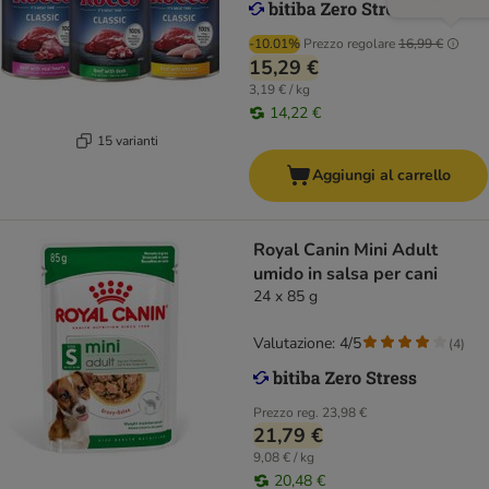
-10.01%
Prezzo regolare
16,99 €
15,29 €
3,19 € / kg
14,22 €
15 varianti
Aggiungi al carrello
Royal Canin Mini Adult
umido in salsa per cani
24 x 85 g
Valutazione: 4/5
(
4
)
Prezzo reg.
23,98 €
21,79 €
9,08 € / kg
20,48 €