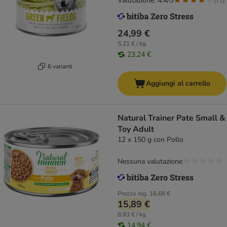
Valutazione: 4.4/5
(
72
)
24,99 €
5,21 € / kg
23,24 €
6 varianti
Aggiungi al carrello
Natural Trainer Pate Small &
Toy Adult
12 x 150 g con Pollo
Nessuna valutazione
Prezzo reg.
16,68 €
15,89 €
8,83 € / kg
14,94 €