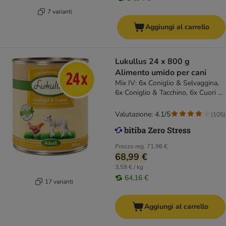
7 varianti
Aggiungi al carrello
Lukullus 24 x 800 g
Alimento umido per cani
Mix IV: 6x Coniglio & Selvaggina,
6x Coniglio & Tacchino, 6x Cuori di
Tacchino & Oca, 6x Manzo &
Tacchino
Valutazione: 4.1/5
(
105
)
Prezzo reg.
71,96 €
68,99 €
3,59 € / kg
64,16 €
17 varianti
Aggiungi al carrello