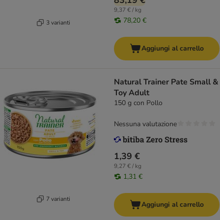
83,19 €
9,37 € / kg
78,20 €
3 varianti
Aggiungi al carrello
Natural Trainer Pate Small &
Toy Adult
150 g con Pollo
Nessuna valutazione
1,39 €
9,27 € / kg
1,31 €
7 varianti
Aggiungi al carrello