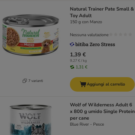
Natural Trainer Pate Small &
Toy Adult
150 g con Manzo
Nessuna valutazione
1,39 €
9,27 € / kg
1,31 €
7 varianti
Aggiungi al carrello
Wolf of Wilderness Adult 6
x 800 g umido Single Protein
per cane
Blue River - Pesce