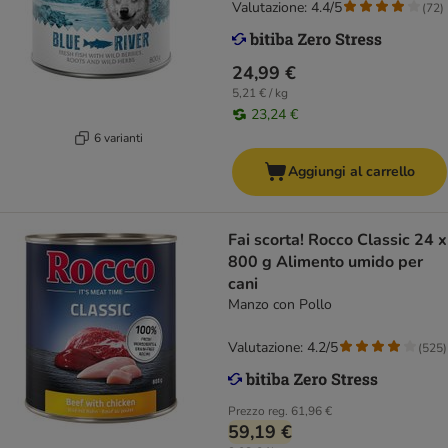
Valutazione: 4.4/5
(
72
)
24,99 €
5,21 € / kg
23,24 €
6 varianti
Aggiungi al carrello
Fai scorta! Rocco Classic 24 x
800 g Alimento umido per
cani
Manzo con Pollo
Valutazione: 4.2/5
(
525
)
Prezzo reg.
61,96 €
59,19 €