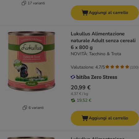
17 varianti
Aggiungi al carrello
Lukullus Alimentazione
naturale Adult senza cereali
6 x 800 g
NOVITÀ: Tacchino & Trota
Valutazione: 4.7/5
(
100
)
20,99 €
4,37 € / kg
19,52 €
6 varianti
Aggiungi al carrello