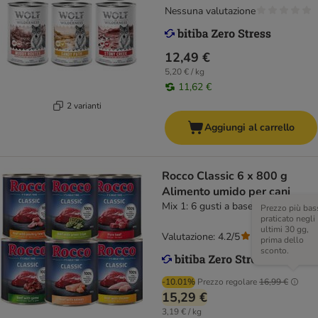
Nessuna valutazione
12,49 €
5,20 € / kg
11,62 €
2 varianti
Aggiungi al carrello
Rocco Classic 6 x 800 g
Alimento umido per cani
Mix 1: 6 gusti a base di Manzo
Prezzo più bas
praticato negli
ultimi 30 gg,
Valutazione: 4.2/5
(
524
)
prima dello
sconto.
-10.01%
Prezzo regolare
16,99 €
15,29 €
3,19 € / kg