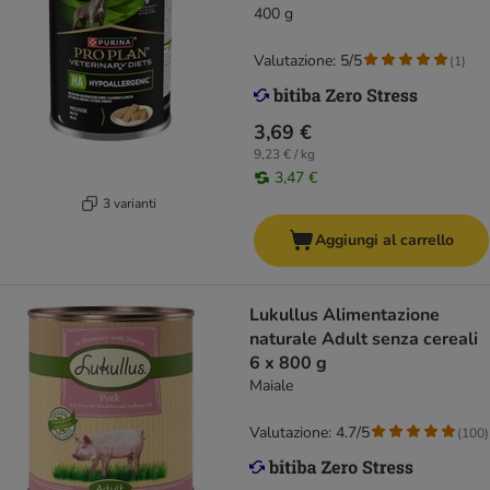
400 g
Valutazione: 5/5
(
1
)
3,69 €
9,23 € / kg
3,47 €
3 varianti
Aggiungi al carrello
Lukullus Alimentazione
naturale Adult senza cereali
6 x 800 g
Maiale
Valutazione: 4.7/5
(
100
)