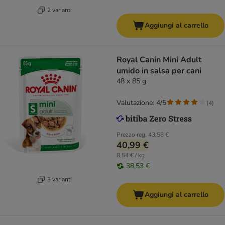
2 varianti
Aggiungi al carrello
Royal Canin Mini Adult
umido in salsa per cani
48 x 85 g
Valutazione: 4/5
(
4
)
Prezzo reg.
43,58 €
40,99 €
8,54 € / kg
38,53 €
3 varianti
Aggiungi al carrello