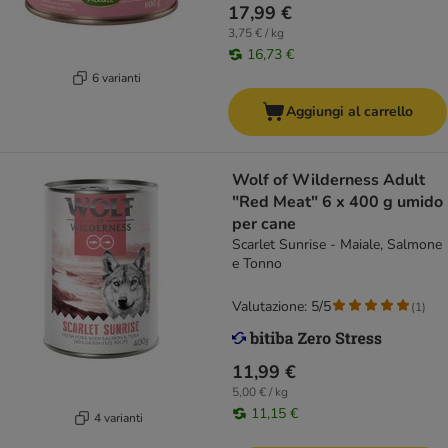
17,99 €
3,75 € / kg
16,73 €
6 varianti
Aggiungi al carrello
Wolf of Wilderness Adult
"Red Meat" 6 x 400 g umido
per cane
Scarlet Sunrise - Maiale, Salmone
e Tonno
Valutazione: 5/5
(
1
)
11,99 €
5,00 € / kg
11,15 €
4 varianti