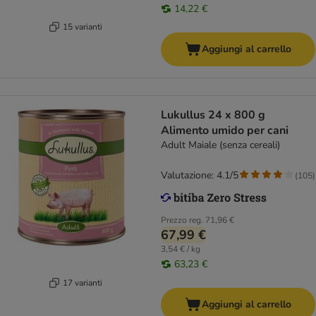
14,22 €
15 varianti
Aggiungi al carrello
Lukullus 24 x 800 g
Alimento umido per cani
Adult Maiale (senza cereali)
Valutazione: 4.1/5
(
105
)
Prezzo reg.
71,96 €
67,99 €
3,54 € / kg
63,23 €
17 varianti
Aggiungi al carrello