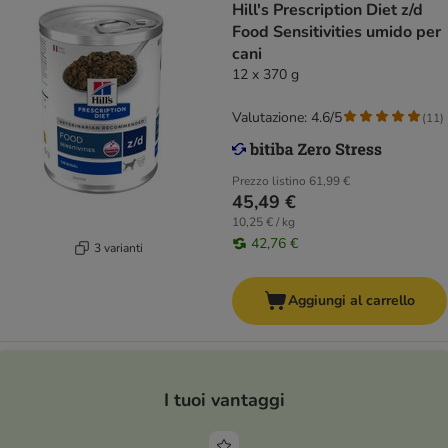
Hill's Prescription Diet z/d
Food Sensitivities umido per
cani
12 x 370 g
Valutazione: 4.6/5
(
11
)
Prezzo listino
61,99 €
45,49 €
10,25 € / kg
42,76 €
3 varianti
Aggiungi al carrello
I tuoi vantaggi