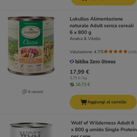
Lukullus Alimentazione
naturale Adult senza cereali
6 x 800 g
Anatra & Vitello
Valutazione: 4.7/5
(
100
)
17,99 €
3,75 € / kg
16,73 €
6 varianti
Aggiungi al carrello
Wolf of Wilderness Adult 6
x 800 g umido Single Protein
per cane