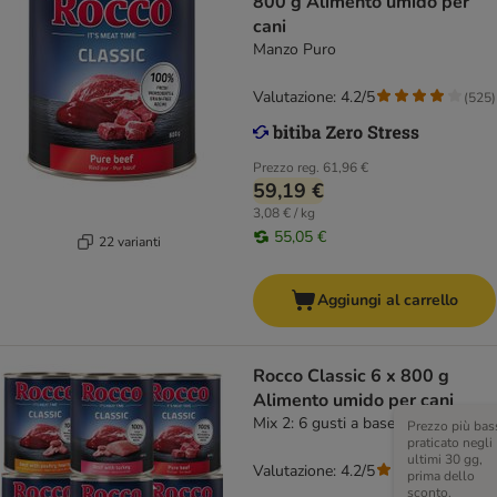
800 g Alimento umido per
cani
Manzo Puro
Valutazione: 4.2/5
(
525
)
Prezzo reg.
61,96 €
59,19 €
3,08 € / kg
55,05 €
22 varianti
Aggiungi al carrello
Rocco Classic 6 x 800 g
Alimento umido per cani
Mix 2: 6 gusti a base di Manzo
Prezzo più bas
praticato negli
ultimi 30 gg,
Valutazione: 4.2/5
(
524
)
prima dello
sconto.