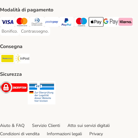
Modalità di pagamento
Visa. Payment Method
Mastercard. Payment Method
Diners Club. Payment Method
Postepay. Payment Method
PayPal. Payment Method
Maestro. Payment Method
Apple pay. Payment Met
Google Pay Paym
Klarna Pa
Bonifico.
Contrassegno.
Bonifico. Payment Method
Contrassegno. Payment Method
Consegna
Poste Italiane. Shipping Method
InPost. Shipping Method
Sicurezza
Security
Security
Aiuto & FAQ
Servizio Clienti
Atto sui servizi digitali
Condizioni di vendita
Informazioni legali
Privacy