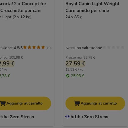
scorta! 2 x Concept for
Royal Canin Light Weight
 Crocchette per cani
Care umido per cane
 Light (2 x 12 kg)
24 x 85 g
azione: 4.8/5
Nessuna valutazione
(
10
)
o reg.
105,98 €
Prezzo reg.
28,78 €
,99 €
27,59 €
 / kg
13,52 € / kg
5,78 €
25,93 €
Aggiungi al carrello
Aggiungi al carrello