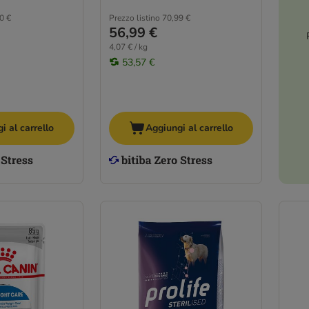
0 €
Prezzo listino
70,99 €
56,99 €
4,07 € / kg
53,57 €
i al carrello
Aggiungi al carrello