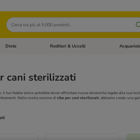
Cerca
Diete
Roditori & Uccelli
Acquariol
Gatti
Apri Menù Categoria: Cani
Apri Menù Categoria: Diete
Apri Menù Cat
 cani sterilizzati
e, il tuo fedele amico potrebbe dover affrontare nuove dinamiche legate alla sua routine
mbiamenti. Nella nostra sezione di
cibo per cani sterilizzati
, abbiamo creato una ga
ati