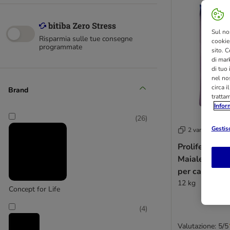
Sul no
Risparmia sulle tue consegne
cookies
programmate
sito. C
di mark
di tuo
nel nos
circa i
Brand
tratta
Infor
(
26
)
Gestisc
2 varianti
Prolife Steril
Maiale e Riso
per cane
12 kg
Concept for Life
(
4
)
Valutazione: 5/5