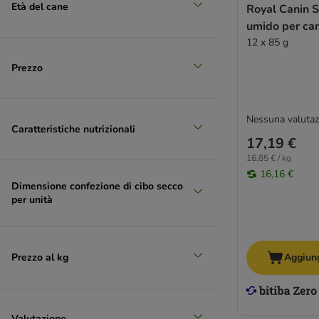
Età del cane
Royal Canin S
(
13
)
umido per can
12 x 85 g
Prezzo
XL > 45 kg
Nessuna valutaz
Caratteristiche nutrizionali
17,19 €
16,85 € / kg
16,16 €
Dimensione confezione di cibo secco
per unità
Prezzo al kg
Aggiung
Valutazione