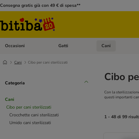
Consegna gratis già con 49 € di spesa**
Occasioni
Gatti
Cani
Apri Menù Categoria: Occasioni
Apri Menù Categoria: 
Cani
Cibo per cani sterilizzati
Cibo per
Categoria
Con la sterilizzazion
questi importanti ca
Cani
Cibo per cani sterilizzati
Crocchette cani sterilizzati
1 - 48 di 99 risult
Umido cani sterilizzati