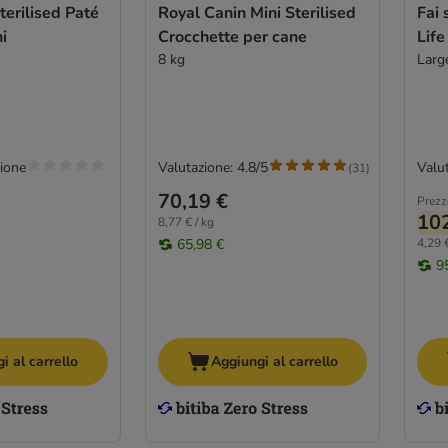
terilised Paté
Royal Canin Mini Sterilised
Fai 
i
Crocchette per cane
Life
8 kg
Large
ione
Valutazione: 4.8/5
Valut
(
31
)
70,19 €
Prezz
102
8,77 € / kg
65,98 €
4,29 €
9
i al carrello
Aggiungi al carrello