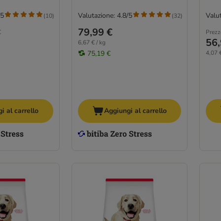
/5
Valutazione: 4.8/5
Valut
(
10
)
(
32
)
79,99 €
€
Prezz
56,
6,67 € / kg
75,19 €
4,07 €
i al carrello
Aggiungi al carrello