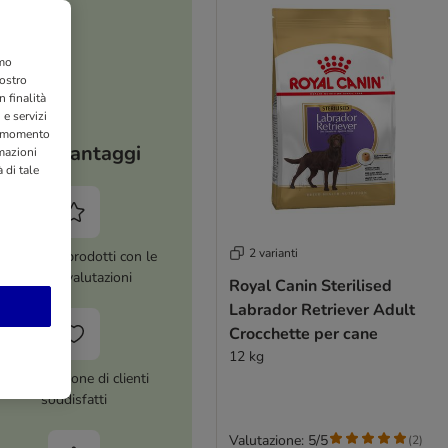
amo
nostro
 finalità
 e servizi
si momento
I tuoi vantaggi
rmazioni
 di tale
2 varianti
ltre 8.000 prodotti con le
migliori valutazioni
Royal Canin Sterilised
Labrador Retriever Adult
Crocchette per cane
12 kg
Più di 1 milione di clienti
soddisfatti
Valutazione: 5/5
(
2
)