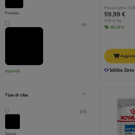
Prezzo listino
71,9
59,99 €
Friskies
5,00 € / kg
(
4
)
56,39 €
Aggiung
Hill's Science Plan
espandi
(
2
)
Tipo di cibo
Nutrivet
(
93
)
(
8
)
Secco