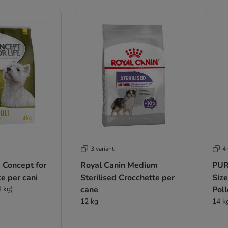
3 varianti
4 
x Concept for
Royal Canin Medium
PUR
te per cani
Sterilised Crocchette per
Size
4 kg)
cane
Poll
12 kg
14 k