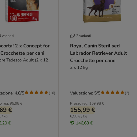
 varianti
2 varianti
scorta! 2 x Concept for
Royal Canin Sterilised
 Crocchette per cani
Labrador Retriever Adult
ore Tedesco Adult (2 x 12
Crocchette per cane
2 x 12 kg
azione: 4.8/5
Valutazione: 5/5
(
10
)
(
2
)
o reg.
95,98 €
Prezzo reg.
159,98 €
69 €
155,99 €
 / kg
6,50 € / kg
6,20 €
146,63 €