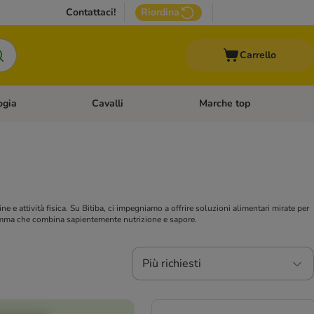
Contattaci!
Riordina
Carrello
ogia
Cavalli
Marche top
egoria: Roditori & Uccelli
Apri Menù Categoria: Acquariologia
Apri Menù Categoria: Cavalli
 e attività fisica. Su Bitiba, ci impegniamo a offrire soluzioni alimentari mirate per
mma che combina sapientemente nutrizione e sapore.
Più richiesti