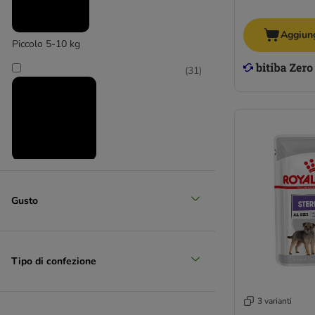
Aggiung
Piccolo 5-10 kg
(
31
)
Medio 11 - 25 kg
(
30
)
Gusto
Tipo di confezione
3 varianti
Grande 26 - 45 kg