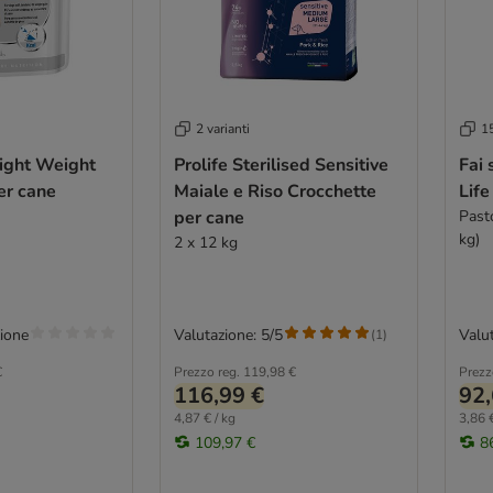
2 varianti
15
Light Weight
Prolife Sterilised Sensitive
Fai 
er cane
Maiale e Riso Crocchette
Life
per cane
Past
kg)
2 x 12 kg
ione
Valutazione: 5/5
Valut
(
1
)
€
Prezzo reg.
119,98 €
Prezz
116,99 €
92,
4,87 € / kg
3,86 €
109,97 €
8