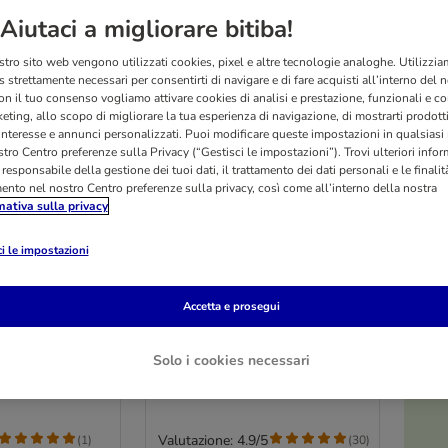
Aiutaci a migliorare bitiba!
stro sito web vengono utilizzati cookies, pixel e altre tecnologie analoghe. Utilizzi
 strettamente necessari per consentirti di navigare e di fare acquisti all’interno del 
on il tuo consenso vogliamo attivare cookies di analisi e prestazione, funzionali e con
eting, allo scopo di migliorare la tua esperienza di navigazione, di mostrarti prodotti
 interesse e annunci personalizzati. Puoi modificare queste impostazioni in qualsia
tro Centro preferenze sulla Privacy (“Gestisci le impostazioni”). Trovi ulteriori info
l responsabile della gestione dei tuoi dati, il trattamento dei dati personali e le finalità
mento nel nostro Centro preferenze sulla privacy, così come all’interno della nostra
mativa sulla privacy
i le impostazioni
4 varianti
O
ised Sensitive
Hill's Science Plan Adult
Accetta e prosegui
 Crocchette
Light Large Breed con Pollo
14 kg
Solo i cookies necessari
Valutazione: 4.9/5
(
1
)
(
30
)