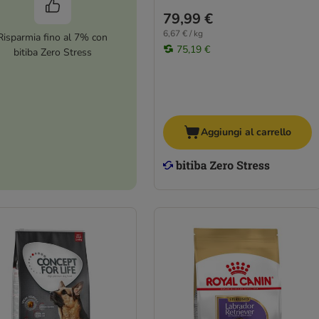
79,99 €
6,67 € / kg
Risparmia fino al 7% con
75,19 €
bitiba Zero Stress
Aggiungi al carrello