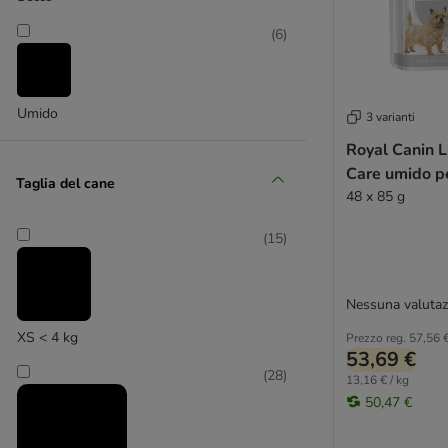
(
6
)
Pro Plan
(
2
)
Umido
3 varianti
Royal Canin 
Prolife
Care umido p
Taglia del cane
48 x 85 g
(
15
)
Nessuna valutaz
XS < 4 kg
Prezzo reg.
57,56 
53,69 €
(
28
)
13,16 € / kg
50,47 €