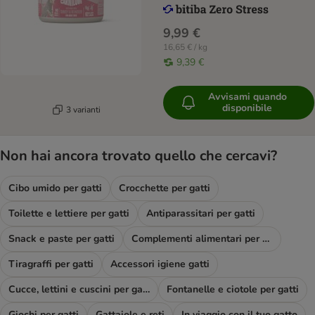
9,99 €
16,65 € / kg
9,39 €
Avvisami quando
disponibile
3 varianti
Non hai ancora trovato quello che cercavi?
Cibo umido per gatti
Crocchette per gatti
Toilette e lettiere per gatti
Antiparassitari per gatti
Snack e paste per gatti
Complementi alimentari per gatti
Tiragraffi per gatti
Accessori igiene gatti
Cucce, lettini e cuscini per gatti
Fontanelle e ciotole per gatti
Giochi per gatti
Gattaiole e reti
In viaggio con il tuo gatto