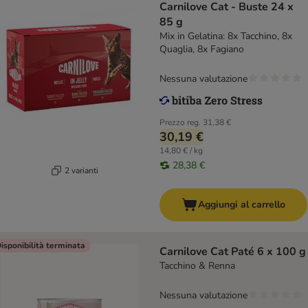
Carnilove Cat - Buste 24 x
85 g
Mix in Gelatina: 8x Tacchino, 8x
Quaglia, 8x Fagiano
Nessuna valutazione
Prezzo reg.
31,38 €
30,19 €
14,80 € / kg
28,38 €
2 varianti
Aggiungi al carrello
isponibilità terminata
Carnilove Cat Paté 6 x 100 g
Tacchino & Renna
Nessuna valutazione