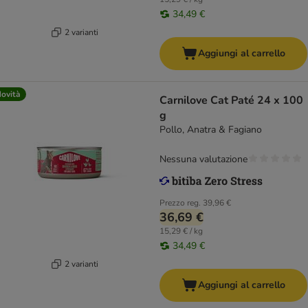
34,49 €
2 varianti
Aggiungi al carrello
ovità
Carnilove Cat Paté 24 x 100
g
Pollo, Anatra & Fagiano
Nessuna valutazione
Prezzo reg.
39,96 €
36,69 €
15,29 € / kg
34,49 €
2 varianti
Aggiungi al carrello