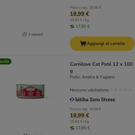
Prezzo reg.
19,98 €
18,99 €
15,83 € / kg
17,85 €
2 varianti
Aggiungi al carrello
ovità
Carnilove Cat Paté 12 x 100
g
Pollo, Anatra & Fagiano
Nessuna valutazione
Prezzo reg.
19,98 €
18,99 €
15,83 € / kg
17,85 €