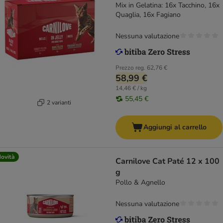
Mix in Gelatina: 16x Tacchino, 16x
Quaglia, 16x Fagiano
Nessuna valutazione
Prezzo reg.
62,76 €
58,99 €
14,46 € / kg
55,45 €
2 varianti
Aggiungi al carrello
ovità
Carnilove Cat Paté 12 x 100
g
Pollo & Agnello
Nessuna valutazione