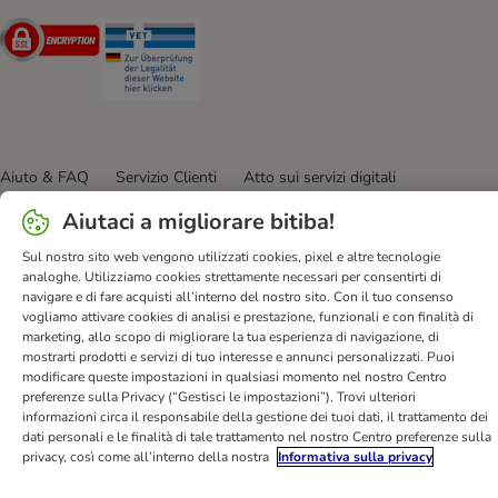
Security
Security
Aiuto & FAQ
Servizio Clienti
Atto sui servizi digitali
Condizioni di vendita
Informazioni legali
Privacy
Aiutaci a migliorare bitiba!
Newsletter
Spese e tempi di consegna
Metodi di Pagamento
Sul nostro sito web vengono utilizzati cookies, pixel e altre tecnologie
Modulo tipo di recesso
Disposizioni ambientali & smaltimento
analoghe. Utilizziamo cookies strettamente necessari per consentirti di
Opt-out
Programma fedeltà
Sconti & Vantaggi
navigare e di fare acquisti all’interno del nostro sito. Con il tuo consenso
vogliamo attivare cookies di analisi e prestazione, funzionali e con finalità di
Dichiarazione di accessibilità
marketing, allo scopo di migliorare la tua esperienza di navigazione, di
mostrarti prodotti e servizi di tuo interesse e annunci personalizzati. Puoi
bitiba GmbH
2026
modificare queste impostazioni in qualsiasi momento nel nostro Centro
preferenze sulla Privacy (“Gestisci le impostazioni”). Trovi ulteriori
informazioni circa il responsabile della gestione dei tuoi dati, il trattamento dei
dati personali e le finalità di tale trattamento nel nostro Centro preferenze sulla
privacy, così come all’interno della nostra
Informativa sulla privacy