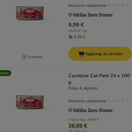
Nessuna valutazione
9,99 €
16,65 € / kg
9,39 €
Aggiungi al carrello
3 varianti
ovità
Carnilove Cat Paté 24 x 100
g
Pollo & Agnello
Nessuna valutazione
Prezzo reg.
39,96 €
36,69 €
15,29 € / kg