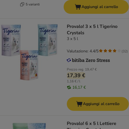
5 varianti
Aggiungi al carrello
Provalo! 3 x 5 l Tigerino
Crystals
3 x 5 l
Valutazione: 4.4/5
(
32
)
Prezzo reg.
19,47 €
17,39 €
1,16 € / l
16,17 €
Aggiungi al carrello
Provalo! 6 x 5 l Lettiere