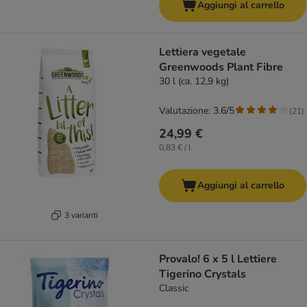
Aggiungi al carrello
Lettiera vegetale
Greenwoods Plant Fibre
30 l (ca. 12,9 kg)
Valutazione: 3.6/5
(
21
)
24,99 €
0,83 € / l
Aggiungi al carrello
3 varianti
Provalo! 6 x 5 l Lettiere
Tigerino Crystals
Classic