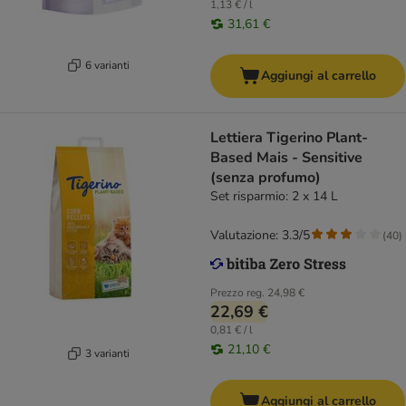
1,13 € / l
31,61 €
6 varianti
Aggiungi al carrello
Lettiera Tigerino Plant-
Based Mais - Sensitive
(senza profumo)
Set risparmio: 2 x 14 L
Valutazione: 3.3/5
(
40
)
Prezzo reg.
24,98 €
22,69 €
0,81 € / l
21,10 €
3 varianti
Aggiungi al carrello