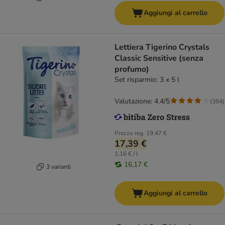
Aggiungi al carrello
Lettiera Tigerino Crystals
Classic Sensitive (senza
profumo)
Set risparmio: 3 x 5 l
Valutazione: 4.4/5
(
394
)
Prezzo reg.
19,47 €
17,39 €
1,16 € / l
16,17 €
3 varianti
Aggiungi al carrello