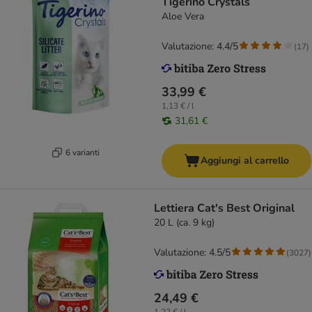
Tigerino Crystals
Aloe Vera
Valutazione: 4.4/5
(
17
)
33,99 €
1,13 € / l
31,61 €
6 varianti
Aggiungi al carrello
Lettiera Cat's Best Original
20 L (ca. 9 kg)
Valutazione: 4.5/5
(
3027
)
24,49 €