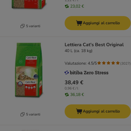
1,22 € / l
23,02 €
Aggiungi al carrello
5 varianti
Lettiera Cat's Best Original
40 L (ca. 18 kg)
Valutazione: 4.5/5
(
3027
)
38,49 €
0,96 € / l
36,18 €
Aggiungi al carrello
5 varianti