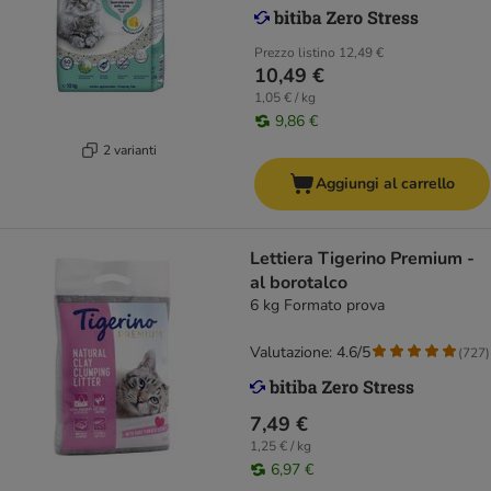
Prezzo listino
12,49 €
10,49 €
1,05 € / kg
9,86 €
2 varianti
Aggiungi al carrello
Lettiera Tigerino Premium -
al borotalco
6 kg Formato prova
Valutazione: 4.6/5
(
727
)
7,49 €
1,25 € / kg
6,97 €