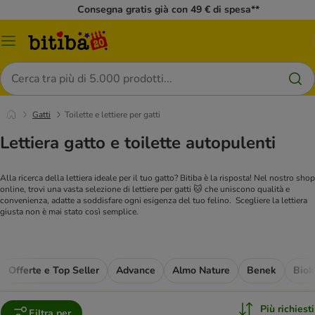
Consegna gratis già con 49 € di spesa**
Overview
catalogo
Cerca
Gatti
Toilette e lettiere per gatti
Lettiera gatto e toilette autopulenti
Alla ricerca della lettiera ideale per il tuo gatto? Bitiba è la risposta! Nel nostro shop
online, trovi una vasta selezione di lettiere per gatti 🐱 che uniscono qualità e
convenienza, adatte a soddisfare ogni esigenza del tuo felino.
Scegliere la lettiera
giusta non è mai stato così semplice.
Offerte e Top Seller
Advance
Almo Nature
Benek
Biok
Più richiesti
Filtra per