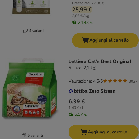
Prezzo reg.
27,98 €
25,99 €
2,86 € / kg
24,43 €
4 varianti
Aggiungi al carrello
Lettiera Cat's Best Original
5 L (ca. 2,1 kg)
Valutazione: 4.5/5
(
3027
)
6,99 €
1,40 € / l
6,57 €
Aggiungi al carrello
5 varianti