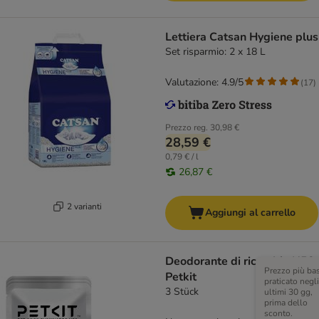
Lettiera Catsan Hygiene plus
Set risparmio: 2 x 18 L
Valutazione: 4.9/5
(
17
)
Prezzo reg.
30,98 €
28,59 €
0,79 € / l
26,87 €
2 varianti
Aggiungi al carrello
Deodorante di ricambio N50
Prezzo più ba
Petkit
praticato negli
3 Stück
ultimi 30 gg,
prima dello
sconto.