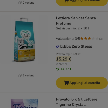
Aggiungi al carrello
2 varianti
Lettiera Sanicat Senza
Profumo
Set risparmio: 2 x 10 l
Valutazione: 3/5
(
3
)
Prezzo reg.
16,98 €
15,29 €
0,76 € / l
14,37 €
2 varianti
Aggiungi al carrello
Provalo! 6 x 5 l Lettiere
Tigerino Crystals