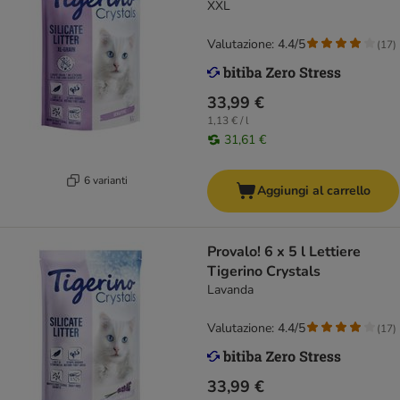
XXL
Valutazione: 4.4/5
(
17
)
33,99 €
1,13 € / l
31,61 €
6 varianti
Aggiungi al carrello
Provalo! 6 x 5 l Lettiere
Tigerino Crystals
Lavanda
Valutazione: 4.4/5
(
17
)
33,99 €