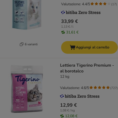
Valutazione: 4.4/5
(
17
)
33,99 €
1,13 € / l
31,61 €
6 varianti
Aggiungi al carrello
Lettiera Tigerino Premium -
al borotalco
12 kg
Valutazione: 4.6/5
(
727
)
12,99 €
1,08 € / kg
12,08 €