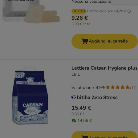
Nessuna valutazione
-10.01%
Prezzo regolare
10,29 €
9,26 €
3,09 € / cad.
Aggiungi al carrello
Lettiera Catsan Hygiene plus
18 L
Valutazione: 4.9/5
(
17
)
15,49 €
0,86 € / l
14,56 €