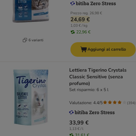
Prezzo reg.
26,98 €
24,69 €
1,03 € / kg
22,96 €
6 varianti
Aggiungi al carrello
Lettiera Tigerino Crystals
Classic Sensitive (senza
profumo)
Set risparmio: 6 x 5 l
Valutazione: 4.4/5
(
394
)
33,99 €
1,13 € / l
31,61 €