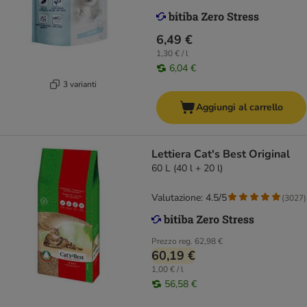
6,49 €
1,30 € / l
6,04 €
3 varianti
Aggiungi al carrello
Lettiera Cat's Best Original
60 L (40 l + 20 l)
Valutazione: 4.5/5
(
3027
)
Prezzo reg.
62,98 €
60,19 €
1,00 € / l
56,58 €