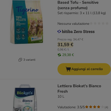
Based Tofu - Sensitive
(senza profumo)
Set risparmio: 3 x 11 l (13,8 kg)
Nessuna valutazione
Prezzo reg.
34,47 €
31,59 €
0,96 € / l
29,38 €
3 varianti
Aggiungi al carrello
Lettiera Biokat's Bianco
Fresh
10 L
Valutazione: 3.5/5
(
4
)