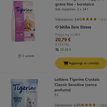
grana fine - borotalco
Set risparmio: 2 x 14 l
Valutazione: 3.6/5
(
11
)
Prezzo reg.
22,98 €
20,79 €
0,74 € / kg
19,33 €
2 varianti
Aggiungi al carrello
Lettiera Tigerino Crystals
Classic Sensitive (senza
profumo)
5 l
Valutazione: 4.4/5
(
394
)