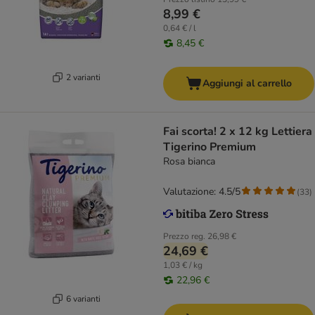
8,99 €
0,64 € / l
8,45 €
2 varianti
Aggiungi al carrello
Fai scorta! 2 x 12 kg Lettiera
Tigerino Premium
Rosa bianca
Valutazione: 4.5/5
(
33
)
Prezzo reg.
26,98 €
24,69 €
1,03 € / kg
22,96 €
6 varianti