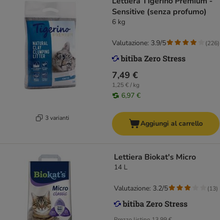
Lettiera Tigerino Premium -
Sensitive (senza profumo)
6 kg
Valutazione: 3.9/5
(
226
)
7,49 €
1,25 € / kg
6,97 €
3 varianti
Aggiungi al carrello
Lettiera Biokat's Micro
14 L
Valutazione: 3.2/5
(
13
)
Prezzo listino
13,99 €