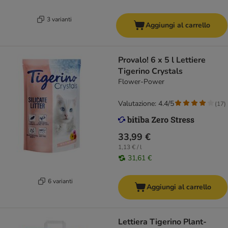
3 varianti
Aggiungi al carrello
Provalo! 6 x 5 l Lettiere
Tigerino Crystals
Flower-Power
Valutazione: 4.4/5
(
17
)
33,99 €
1,13 € / l
31,61 €
6 varianti
Aggiungi al carrello
Lettiera Tigerino Plant-