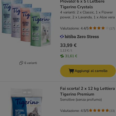
Provalo! 6 x 5 l Lettiere
Tigerino Crystals
4 varianti: 2 x Classic, 1 x Flower
power, 2 x Lavanda, 1 x Aloe vera
Valutazione: 4.4/5
(
17
)
33,99 €
1,13 € / l
31,61 €
6 varianti
Aggiungi al carrello
Fai scorta! 2 x 12 kg Lettiera
Tigerino Premium
Sensitive (senza profumo)
Valutazione: 4.5/5
(
33
)