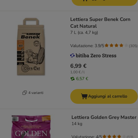
Lettiera Super Benek Corn
Cat Natural
7 L (ca. 4,7 kg)
Valutazione: 3.9/5
(
305
)
6,99 €
1,00 € / l
6,57 €
4 varianti
Aggiungi al carrello
Lettiera Golden Grey Master
14 kg
Valutazione: 4/5
(
11
)