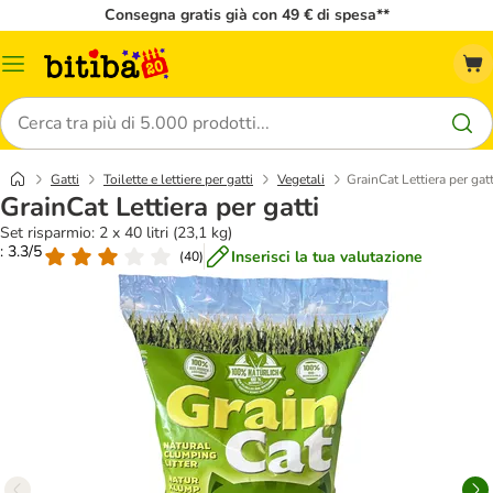
Consegna gratis già con 49 € di spesa**
Overview
catalogo
Cerca
Gatti
Toilette e lettiere per gatti
Vegetali
GrainCat Lettiera per gatt
GrainCat Lettiera per gatti
Set risparmio: 2 x 40 litri (23,1 kg)
: 3.3/5
Inserisci la tua valutazione
(
40
)