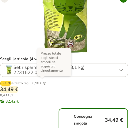
Prezzo totale
degli stessi
Scegli l'articolo (4 varianti)
articoli se
acquistati
Set risparmio: 2 x 40 litri (23,1 kg)
singolarmente
2231622.0
-6.73%
Prezzo reg.
36,98 €
34,49 €
0,43 € / l
32,42 €
Consegna
34,49 €
singola