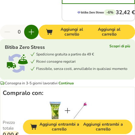
32,42 €
-6%
Aggiungi al
Aggiungi al
carrello
carrello
Scopri di più
Bitiba Zero Stress
Spedizione gratuita a partire da 49 €
Ricevi consegne regolari
Flessibile, senza costi, annullabile in qualsiasi momento
Consegna in 3-5 giorni lavorativi
Continua
Compralo con:
Prezzo
Aggiungi entrambi a
Aggiungi entrambi a
totale
carrello
carrello
0,00 €