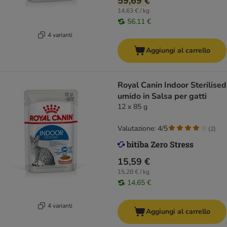
59,69 €
14,63 € / kg
56,11 €
4 varianti
Aggiungi al carrello
Royal Canin Indoor Sterilised
umido in Salsa per gatti
12 x 85 g
Valutazione: 4/5
(
2
)
15,59 €
15,28 € / kg
14,65 €
4 varianti
Aggiungi al carrello