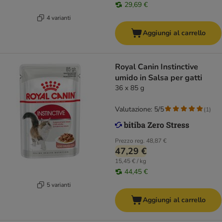
29,69 €
4 varianti
Aggiungi al carrello
Royal Canin Instinctive
umido in Salsa per gatti
36 x 85 g
Valutazione: 5/5
(
1
)
Prezzo reg.
48,87 €
47,29 €
15,45 € / kg
44,45 €
5 varianti
Aggiungi al carrello