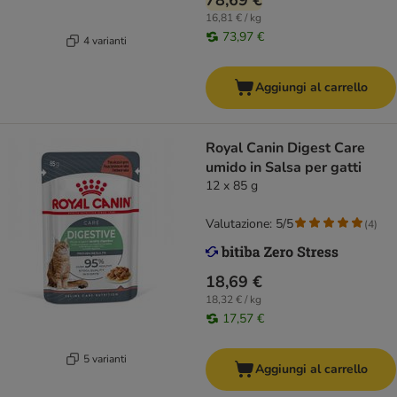
78,69 €
16,81 € / kg
73,97 €
4 varianti
Aggiungi al carrello
Royal Canin Digest Care
umido in Salsa per gatti
12 x 85 g
Valutazione: 5/5
(
4
)
18,69 €
18,32 € / kg
17,57 €
5 varianti
Aggiungi al carrello