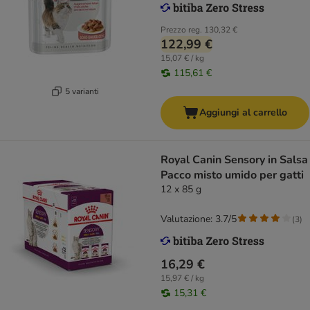
Prezzo reg.
130,32 €
122,99 €
15,07 € / kg
115,61 €
5 varianti
Aggiungi al carrello
Royal Canin Sensory in Salsa
Pacco misto umido per gatti
12 x 85 g
Valutazione: 3.7/5
(
3
)
16,29 €
15,97 € / kg
15,31 €