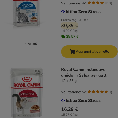
Valutazione: 4/5
(
2
)
Prezzo reg.
31,18 €
30,39 €
14,90 € / kg
28,57 €
4 varianti
Aggiungi al carrello
Royal Canin Instinctive
umido in Salsa per gatti
12 x 85 g
Valutazione: 5/5
(
1
)
16,29 €
15,97 € / kg