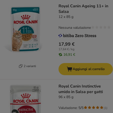
Royal Canin Ageing 11+ in
Salsa
12 x 85 g
Nessuna valutazione
17,99 €
17,64 € / kg
16,91 €
2 varianti
Aggiungi al carrello
Royal Canin Instinctive
umido in Salsa per gatti
96 x 85 g
Valutazione: 5/5
(
1
)