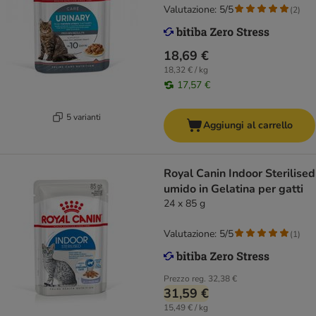
Valutazione: 5/5
(
2
)
18,69 €
18,32 € / kg
17,57 €
5 varianti
Aggiungi al carrello
Royal Canin Indoor Sterilised
umido in Gelatina per gatti
24 x 85 g
Valutazione: 5/5
(
1
)
Prezzo reg.
32,38 €
31,59 €
15,49 € / kg