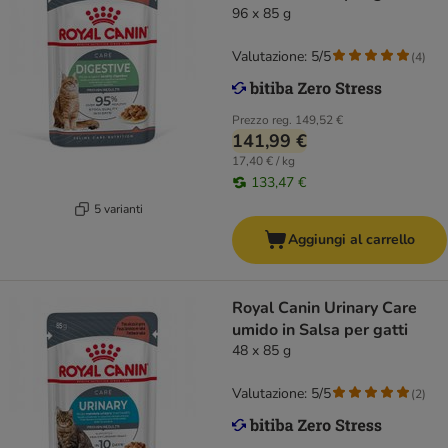
96 x 85 g
Valutazione: 5/5
(
4
)
Prezzo reg.
149,52 €
141,99 €
17,40 € / kg
133,47 €
5 varianti
Aggiungi al carrello
Royal Canin Urinary Care
umido in Salsa per gatti
48 x 85 g
Valutazione: 5/5
(
2
)