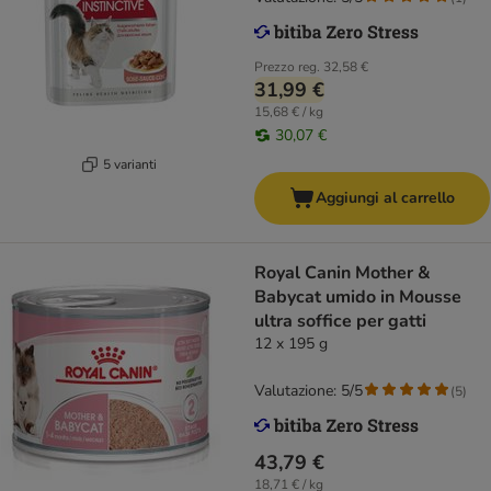
Prezzo reg.
32,58 €
31,99 €
15,68 € / kg
30,07 €
5 varianti
Aggiungi al carrello
Royal Canin Mother &
Babycat umido in Mousse
ultra soffice per gatti
12 x 195 g
Valutazione: 5/5
(
5
)
43,79 €
18,71 € / kg