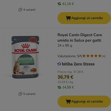
41,16 €
4 varianti
Aggiungi al carrello
Royal Canin Digest Care
umido in Salsa per gatti
24 x 85 g
Valutazione: 5/5
(
4
)
Prezzo reg.
37,38 €
36,79 €
15,33 € / kg
34,58 €
5 varianti
Aggiungi al carrello