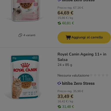
Prezzo reg.
67,16 €
64,69 €
15,86 € / kg
60,81 €
4 varianti
Aggiungi al carrello
Royal Canin Ageing 11+ in
Salsa
24 x 85 g
Nessuna valutazione
Prezzo reg.
35,98 €
33,49 €
16,42 € / kg
31,48 €