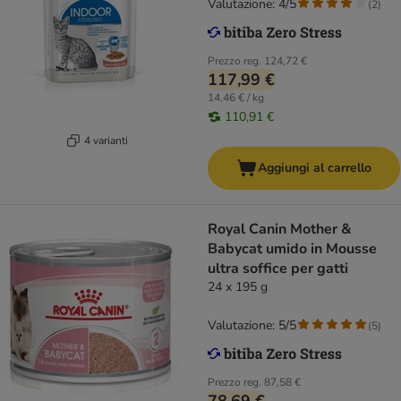
Valutazione: 4/5
(
2
)
Prezzo reg.
124,72 €
117,99 €
14,46 € / kg
110,91 €
4 varianti
Aggiungi al carrello
Royal Canin Mother &
Babycat umido in Mousse
ultra soffice per gatti
24 x 195 g
Valutazione: 5/5
(
5
)
Prezzo reg.
87,58 €