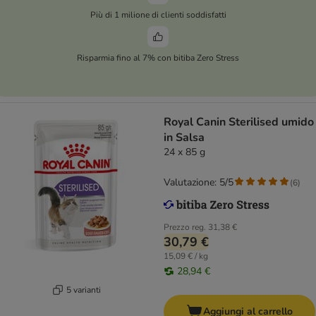
Più di 1 milione di clienti soddisfatti
Risparmia fino al 7% con bitiba Zero Stress
Royal Canin Sterilised umido
in Salsa
24 x 85 g
Valutazione: 5/5
(
6
)
Prezzo reg.
31,38 €
30,79 €
15,09 € / kg
28,94 €
5 varianti
Aggiungi al carrello