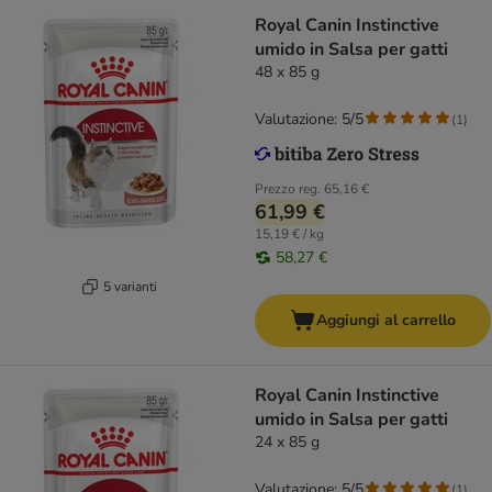
Royal Canin Instinctive
umido in Salsa per gatti
48 x 85 g
Valutazione: 5/5
(
1
)
Prezzo reg.
65,16 €
61,99 €
15,19 € / kg
58,27 €
5 varianti
Aggiungi al carrello
Royal Canin Instinctive
umido in Salsa per gatti
24 x 85 g
Valutazione: 5/5
(
1
)