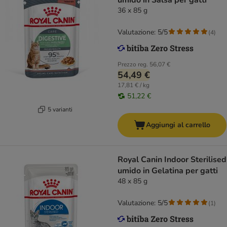
umido in Salsa per gatti
36 x 85 g
Valutazione: 5/5
(
4
)
Prezzo reg.
56,07 €
54,49 €
17,81 € / kg
51,22 €
5 varianti
Aggiungi al carrello
Royal Canin Indoor Sterilised
umido in Gelatina per gatti
48 x 85 g
Valutazione: 5/5
(
1
)