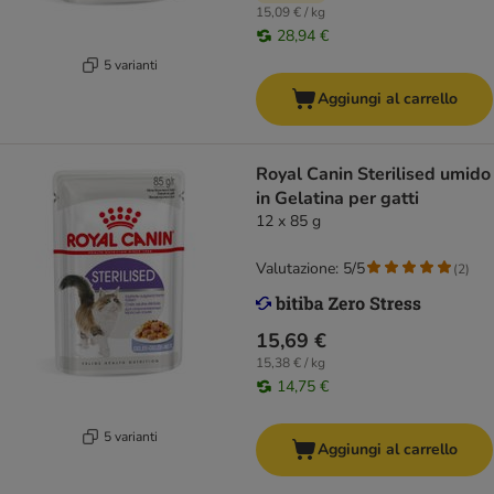
15,09 € / kg
28,94 €
5 varianti
Aggiungi al carrello
Royal Canin Sterilised umido
in Gelatina per gatti
12 x 85 g
Valutazione: 5/5
(
2
)
15,69 €
15,38 € / kg
14,75 €
5 varianti
Aggiungi al carrello