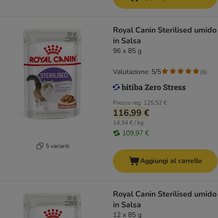
Royal Canin Sterilised umido
in Salsa
96 x 85 g
Valutazione: 5/5
(
6
)
Prezzo reg.
125,52 €
116,99 €
14,34 € / kg
109,97 €
5 varianti
Aggiungi al carrello
Royal Canin Sterilised umido
in Salsa
12 x 85 g