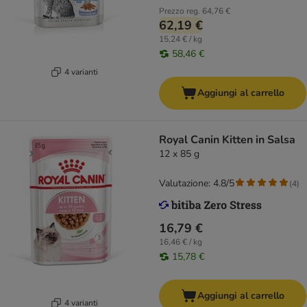
Prezzo reg.
64,76 €
62,19 €
15,24 € / kg
58,46 €
4 varianti
Aggiungi al carrello
Royal Canin Kitten in Salsa
12 x 85 g
Valutazione: 4.8/5
(
4
)
16,79 €
16,46 € / kg
15,78 €
Aggiungi al carrello
4 varianti