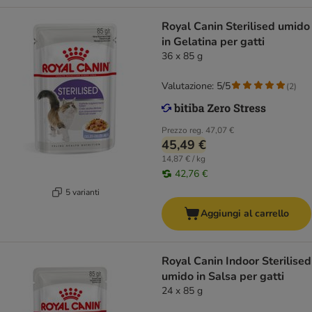
Royal Canin Sterilised umido
in Gelatina per gatti
36 x 85 g
Valutazione: 5/5
(
2
)
Prezzo reg.
47,07 €
45,49 €
14,87 € / kg
42,76 €
5 varianti
Aggiungi al carrello
Royal Canin Indoor Sterilised
umido in Salsa per gatti
24 x 85 g