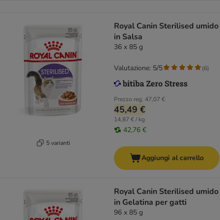
Royal Canin Sterilised umido
in Salsa
36 x 85 g
Valutazione: 5/5
(
6
)
Prezzo reg.
47,07 €
45,49 €
14,87 € / kg
42,76 €
5 varianti
Aggiungi al carrello
Royal Canin Sterilised umido
in Gelatina per gatti
96 x 85 g