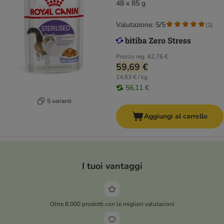
48 x 85 g
Valutazione: 5/5
(
2
)
Prezzo reg.
62,76 €
59,69 €
14,63 € / kg
56,11 €
5 varianti
Aggiungi al carrello
I tuoi vantaggi
Oltre 8.000 prodotti con le migliori valutazioni