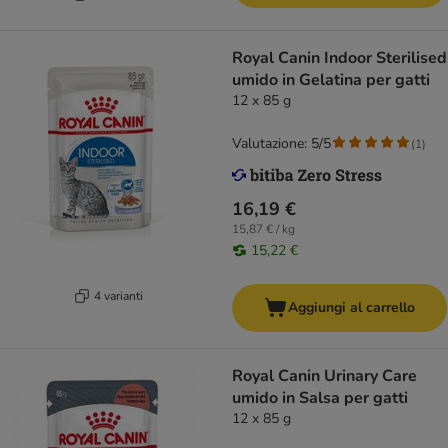
Royal Canin Indoor Sterilised
umido in Gelatina per gatti
12 x 85 g
Valutazione: 5/5
(
1
)
16,19 €
15,87 € / kg
15,22 €
4 varianti
Aggiungi al carrello
Royal Canin Urinary Care
umido in Salsa per gatti
12 x 85 g