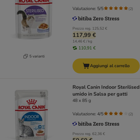
Valutazione: 5/5
(
2
)
Prezzo reg.
125,52 €
117,99 €
14,46 € / kg
110,91 €
5 varianti
Aggiungi al carrello
Royal Canin Indoor Sterilised
umido in Salsa per gatti
48 x 85 g
Valutazione: 4/5
(
2
)
Prezzo reg.
62,36 €