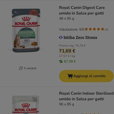
Royal Canin Digest Care
umido in Salsa per gatti
48 x 85 g
Valutazione: 5/5
(
4
)
Prezzo reg.
74,76 €
71,69 €
17,57 € / kg
67,39 €
5 varianti
Aggiungi al carrello
Royal Canin Indoor Sterilised
umido in Salsa per gatti
96 x 85 g