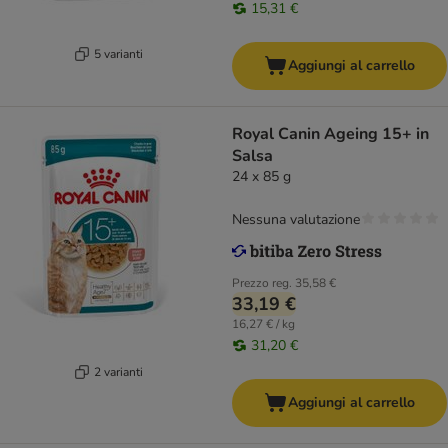
15,31 €
5 varianti
Aggiungi al carrello
Royal Canin Ageing 15+ in
Salsa
24 x 85 g
Nessuna valutazione
Prezzo reg.
35,58 €
33,19 €
16,27 € / kg
31,20 €
2 varianti
Aggiungi al carrello