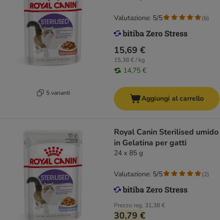
Valutazione: 5/5
(
6
)
15,69 €
15,38 € / kg
14,75 €
5 varianti
Aggiungi al carrello
Royal Canin Sterilised umido
in Gelatina per gatti
24 x 85 g
Valutazione: 5/5
(
2
)
Prezzo reg.
31,38 €
30,79 €