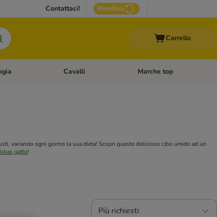
Contattaci!
Riordina
Carrello
ogia
Cavalli
Marche top
egoria: Roditori & Uccelli
Apri Menù Categoria: Acquariologia
Apri Menù Categoria: Cavalli
usti, variando ogni giorno la sua dieta! Scopri questo delizioso cibo umido ad un
skas gatto
!
Più richiesti