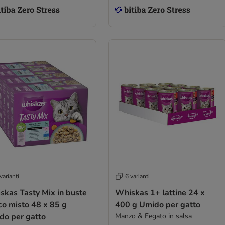
varianti
6 varianti
skas Tasty Mix in buste
Whiskas 1+ lattine 24 x
co misto 48 x 85 g
400 g Umido per gatto
do per gatto
Manzo & Fegato in salsa