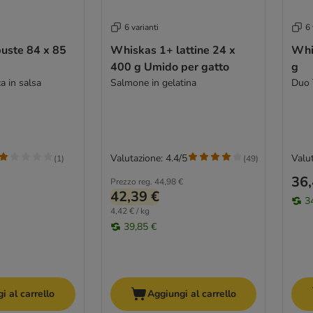
6 varianti
6 
uste 84 x 85
Whiskas 1+ lattine 24 x
Whi
400 g Umido per gatto
g
a in salsa
Salmone in gelatina
Duo 
Valutazione: 4.4/5
Valut
(
1
)
(
49
)
36,
Prezzo reg.
44,98 €
42,39 €
3
4,42 € / kg
39,85 €
i al carrello
Aggiungi al carrello