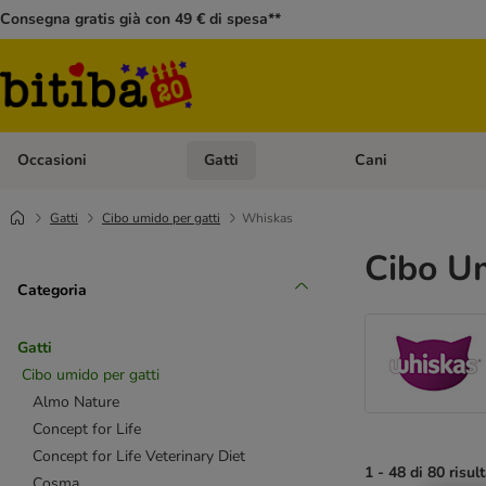
Consegna gratis già con 49 € di spesa**
Occasioni
Gatti
Cani
Apri Menù Categoria: Occasioni
Apri Menù Categoria: 
Gatti
Cibo umido per gatti
Whiskas
Cibo U
Categoria
Gatti
Cibo umido per gatti
Almo Nature
Concept for Life
Concept for Life Veterinary Diet
1 - 48 di 80 risult
Cosma