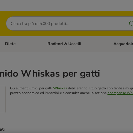
Cerca
Diete
Roditori & Uccelli
Acquariol
Gatti
Apri Menù Categoria: Cani
Apri Menù Categoria: Diete
Apri Menù Cat
mido Whiskas per gatti
Gli alimenti umidi per gatti
Whiskas
delizieranno il tuo gatto con tantissimi g
prezzo economico ed imbattibile e consulta anche la sezione
ricompense Whi
ati