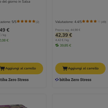
e del giorno in Salsa
azione: 5/5
Valutazione: 4.4/5
(
2
)
(
49
)
49 €
Prezzo reg.
44,98 €
42,39 €
 / kg
2,08 €
4,42 € / kg
39,85 €
Aggiungi al carrello
Aggiungi al carrello