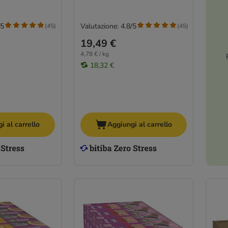
/5
Valutazione: 4.8/5
(
45
)
(
45
)
19,49 €
4,78 € / kg
18,32 €
i al carrello
Aggiungi al carrello