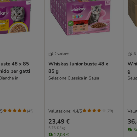
2 varianti
6 
uste 48 x 85
Whiskas Junior buste 48 x
Whi
ido per gatti
85 g
g
Bianche in
Selezione Classica in Salsa
Selez
/5
Valutazione: 4.4/5
Valut
(
45
)
(
78
)
23,49 €
36,
5,76 € / kg
3
22,08 €