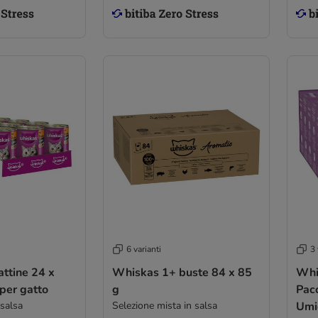
6 varianti
3 
ttine 24 x
Whiskas 1+ buste 84 x 85
Whi
per gatto
g
Pac
 salsa
Selezione mista in salsa
Umi