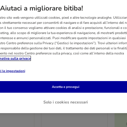
Aiutaci a migliorare bitiba!
stro sito web vengono utilizzati cookies, pixel e altre tecnologie analoghe. Utilizzi
 strettamente necessari per consentirti di navigare e di fare acquisti all’interno del 
on il tuo consenso vogliamo attivare cookies di analisi e prestazione, funzionali e con
eting, allo scopo di migliorare la tua esperienza di navigazione, di mostrarti prodotti
 interesse e annunci personalizzati. Puoi modificare queste impostazioni in qualsia
tro Centro preferenze sulla Privacy (“Gestisci le impostazioni”). Trovi ulteriori info
l responsabile della gestione dei tuoi dati, il trattamento dei dati personali e le finalità
mento nel nostro Centro preferenze sulla privacy, così come all’interno della nostra
mativa sulla privacy
i le impostazioni
Accetta e prosegui
4 varianti
O
uste 48 x 85
Whiskas 1+ buste 48 x 85
Solo i cookies necessari
ido per gatti
g Alimento umido per gatti
in Gelatina
Selezione Classica in Salsa