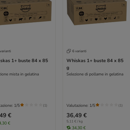
varianti
6 varianti
skas 1+ buste 84 x 85
Whiskas 1+ buste 84 x 85
g
ione mista in gelatina
Selezione di pollame in gelatina
azione: 1/5
Valutazione: 1/5
(
1
)
(
1
)
49 €
36,49 €
5,11 € / kg
4,30 €
34,30 €