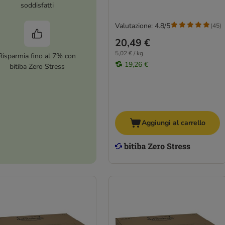
soddisfatti
Valutazione: 4.8/5
(
45
)
20,49 €
5,02 € / kg
Risparmia fino al 7% con
19,26 €
bitiba Zero Stress
Aggiungi al carrello