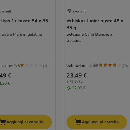
varianti
2 varianti
skas 1+ buste 84 x 85
Whiskas Junior buste 48 x
85 g
Terra e Mare in gelatina
Selezione Carni Bianche in
Gelatina
azione: 1/5
Valutazione: 4.4/5
(
1
)
(
78
)
49 €
23,49 €
5,76 € / kg
4,30 €
22,08 €
Aggiungi al carrello
Aggiungi al carrello