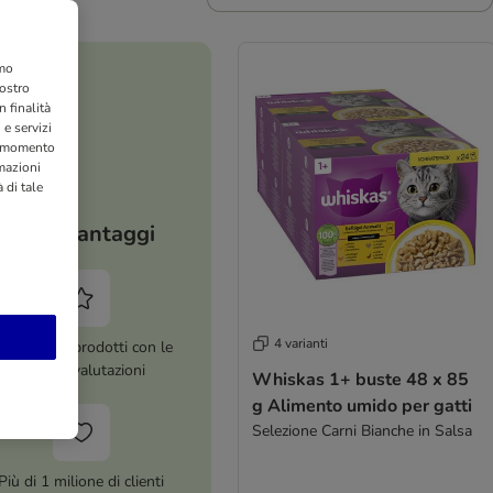
amo
nostro
 finalità
 e servizi
si momento
rmazioni
 di tale
I tuoi vantaggi
4 varianti
ltre 8.000 prodotti con le
migliori valutazioni
Whiskas 1+ buste 48 x 85
g Alimento umido per gatti
Selezione Carni Bianche in Salsa
Più di 1 milione di clienti