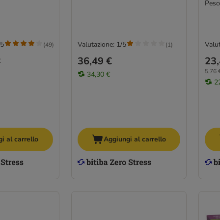
Pesc
/5
Valutazione: 1/5
Valut
(
49
)
(
1
)
36,49 €
23,
€
5,76 €
34,30 €
2
i al carrello
Aggiungi al carrello