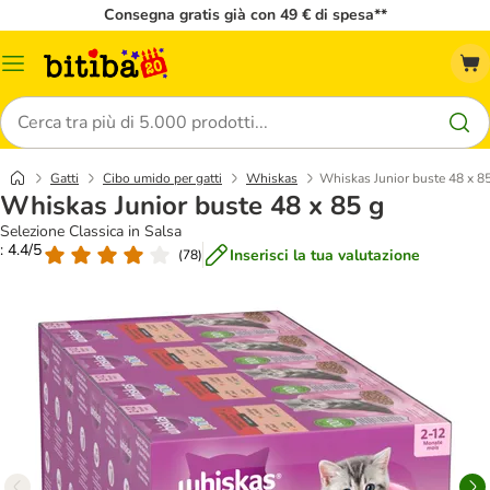
Consegna gratis già con 49 € di spesa**
Overview
catalogo
Cerca
Gatti
Cibo umido per gatti
Whiskas
Whiskas Junior buste 48 x 8
Whiskas Junior buste 48 x 85 g
Selezione Classica in Salsa
: 4.4/5
Inserisci la tua valutazione
(
78
)