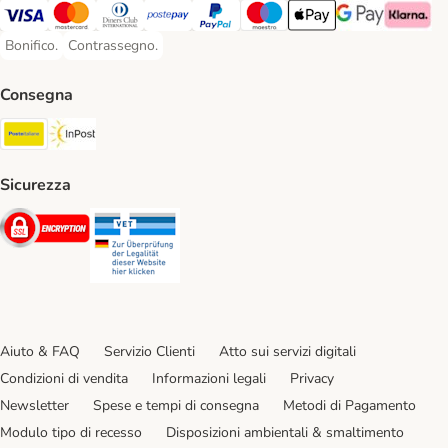
Visa. Payment Method
Mastercard. Payment Method
Diners Club. Payment Method
Postepay. Payment Method
PayPal. Payment Method
Maestro. Payment Method
Apple pay. Payment Met
Google Pay Paym
Klarna Pa
Bonifico.
Contrassegno.
Bonifico. Payment Method
Contrassegno. Payment Method
Consegna
Poste Italiane. Shipping Method
InPost. Shipping Method
Sicurezza
Security
Security
Aiuto & FAQ
Servizio Clienti
Atto sui servizi digitali
Condizioni di vendita
Informazioni legali
Privacy
Newsletter
Spese e tempi di consegna
Metodi di Pagamento
Modulo tipo di recesso
Disposizioni ambientali & smaltimento