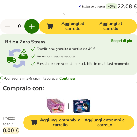
22,08 €
-6%
Aggiungi al
Aggiungi al
carrello
carrello
Scopri di più
Bitiba Zero Stress
Spedizione gratuita a partire da 49 €
Ricevi consegne regolari
Flessibile, senza costi, annullabile in qualsiasi momento
Consegna in 3-5 giorni lavorativi
Continua
Compralo con:
Prezzo
Aggiungi entrambi a
Aggiungi entrambi a
totale
carrello
carrello
0,00 €