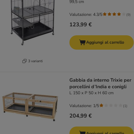
99,5 cm
Valutazione: 4.3/5
(
9
)
123,99 €
Aggiungi al carrello
3 varianti
Gabbia da interno Trixie per
porcellini d’India e conigli
L 150 x P 50 x H 60 cm
Valutazione: 1/5
(
1
)
204,99 €
Aggiungi al carrello