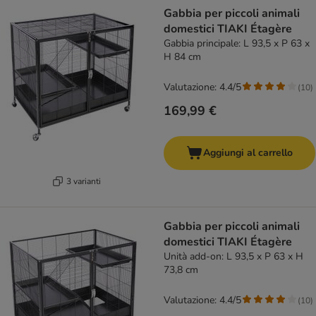
Gabbia per piccoli animali
domestici TIAKI Étagère
Gabbia principale: L 93,5 x P 63 x
H 84 cm
Valutazione: 4.4/5
(
10
)
169,99 €
Aggiungi al carrello
3 varianti
Gabbia per piccoli animali
domestici TIAKI Étagère
Unità add-on: L 93,5 x P 63 x H
73,8 cm
Valutazione: 4.4/5
(
10
)