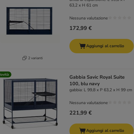
63,2 x H 61 cm
Nessuna valutazione
172,99 €
Aggiungi al carrello
2 varianti
ovità
Gabbia Savic Royal Suite
100, blu navy
gabbia: L 99,8 x P 63,2 x H 99 cm
Nessuna valutazione
221,99 €
Aggiungi al carrello