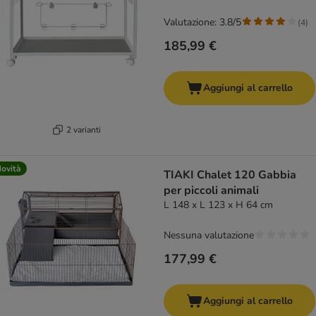
Valutazione: 3.8/5
(
4
)
185,99 €
Aggiungi al carrello
2 varianti
ovità
TIAKI Chalet 120 Gabbia
per piccoli animali
L 148 x L 123 x H 64 cm
Nessuna valutazione
177,99 €
Aggiungi al carrello