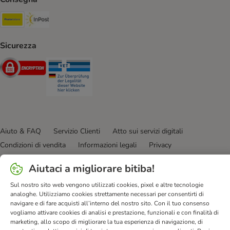
Poste Italiane. Shipping Method
InPost. Shipping Method
Sicurezza
Security
Security
Aiuto & FAQ
Servizio Clienti
Atto sui servizi digitali
Condizioni di vendita
Informazioni legali
Privacy
Newsletter
Spese e tempi di consegna
Metodi di Pagamento
Aiutaci a migliorare bitiba!
Modulo tipo di recesso
Disposizioni ambientali & smaltimento
Sul nostro sito web vengono utilizzati cookies, pixel e altre tecnologie
Opt-out
Programma fedeltà
Sconti & Vantaggi
analoghe. Utilizziamo cookies strettamente necessari per consentirti di
Dichiarazione di accessibilità
navigare e di fare acquisti all’interno del nostro sito. Con il tuo consenso
vogliamo attivare cookies di analisi e prestazione, funzionali e con finalità di
bitiba GmbH
2026
marketing, allo scopo di migliorare la tua esperienza di navigazione, di