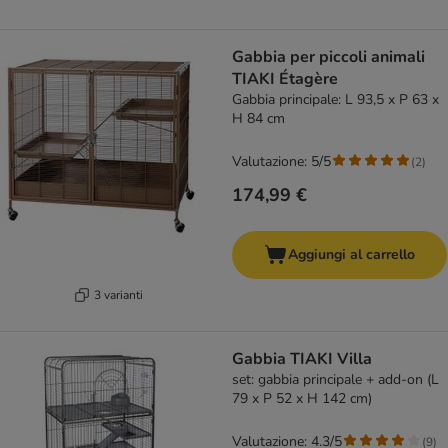
Gabbia per piccoli animali
TIAKI Étagère
Gabbia principale: L 93,5 x P 63 x
H 84 cm
Valutazione: 5/5
(
2
)
174,99 €
Aggiungi al carrello
3 varianti
Gabbia TIAKI Villa
set: gabbia principale + add-on (L
79 x P 52 x H 142 cm)
Valutazione: 4.3/5
(
9
)