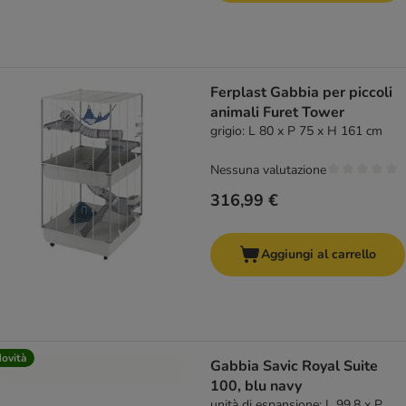
Ferplast Gabbia per piccoli
animali Furet Tower
grigio: L 80 x P 75 x H 161 cm
Nessuna valutazione
316,99 €
Aggiungi al carrello
ovità
Gabbia Savic Royal Suite
100, blu navy
unità di espansione: L 99,8 x P