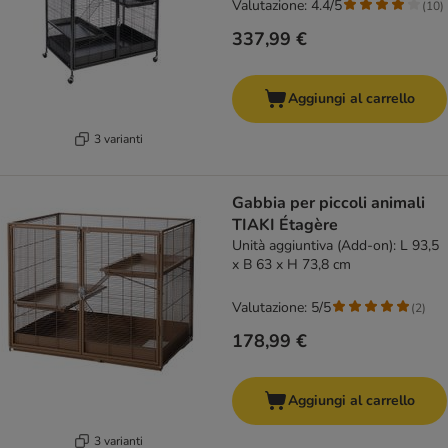
Valutazione: 4.4/5
(
10
)
337,99 €
Aggiungi al carrello
3 varianti
Gabbia per piccoli animali
TIAKI Étagère
Unità aggiuntiva (Add-on): L 93,5
x B 63 x H 73,8 cm
Valutazione: 5/5
(
2
)
178,99 €
Aggiungi al carrello
3 varianti