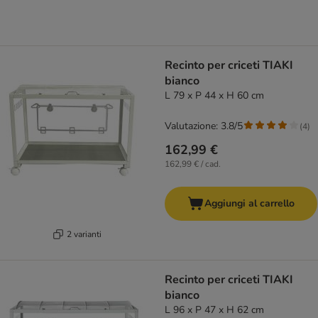
Recinto per criceti TIAKI
bianco
L 79 x P 44 x H 60 cm
Valutazione: 3.8/5
(
4
)
162,99 €
162,99 € / cad.
Aggiungi al carrello
2 varianti
Recinto per criceti TIAKI
bianco
L 96 x P 47 x H 62 cm