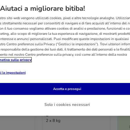
Aiutaci a migliorare bitiba!
stro sito web vengono utilizzati cookies, pixel e altre tecnologie analoghe. Utilizzi
 strettamente necessari per consentirti di navigare e di fare acquisti all’interno del 
on il tuo consenso vogliamo attivare cookies di analisi e prestazione, funzionali e con
eting, allo scopo di migliorare la tua esperienza di navigazione, di mostrarti prodotti
 interesse e annunci personalizzati. Puoi modificare queste impostazioni in qualsia
tro Centro preferenze sulla Privacy (“Gestisci le impostazioni”). Trovi ulteriori info
l responsabile della gestione dei tuoi dati, il trattamento dei dati personali e le finalità
mento nel nostro Centro preferenze sulla privacy, così come all’interno della nostra
mativa sulla privacy
i le impostazioni
Accetta e prosegui
6 varianti
O
inary Diets
Advance Veterinary Diets
Solo i cookies necessari
rocchette per
Urinary Cat Crocchette per
gatto
2 x 8 kg