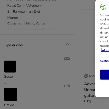
Royal Canin Veterinary
Smilla Veterinary Diet
Sul no
Monge
cookies
Crocchette Urinary Gatto
sito. C
di mark
Crocchette Gastrointestinal Gatto
di tuo
Crocchette Senza Cereali per gatti
nel nos
circa i
Crocchette Ipoallergeniche Gatto
Tipo di cibo
tratta
Crocchette Morbide Gatti
Infor
Crocchette Renal Gatto
(
32
)
Crocchette Struvite Gatto
Gestisc
Crocchette Urinary Gatto 10 Kg e oltre
Umido Gastrointestinal Gatto
6 varianti
Secco
Umido Gatti Urinary
Advance Veter
Umido Gatto Renal
(
14
)
Urinary Cat C
Umido Ipoallergenico Gatto
gatto
8 kg
Umido