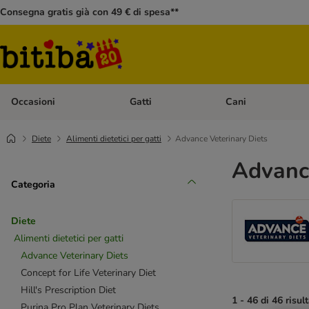
Consegna gratis già con 49 € di spesa**
Occasioni
Gatti
Cani
Apri Menù Categoria: Occasioni
Apri Menù Categoria: 
Diete
Alimenti dietetici per gatti
Advance Veterinary Diets
Advance
Categoria
Diete
Alimenti dietetici per gatti
Advance Veterinary Diets
Concept for Life Veterinary Diet
Hill's Prescription Diet
1 - 46 di 46 risult
Purina Pro Plan Veterinary Diets