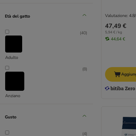
Valutazione: 4.8
Età del gatto
47,49 €
5,94 € / kg
(
40
)
44,64 €
Adulto
(
8
)
Aggiung
Anziano
Gusto
(
4
)