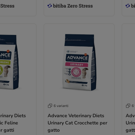
6 varianti
6 
inary Diets
Advance Veterinary Diets
Adv
c Feline
Urinary Cat Crocchette per
Urin
r gatti
gatto
gat