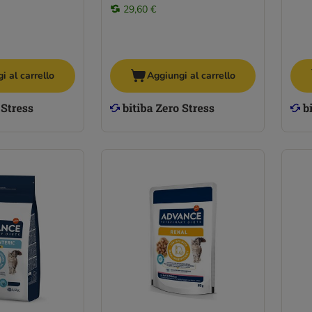
29,60 €
i al carrello
Aggiungi al carrello