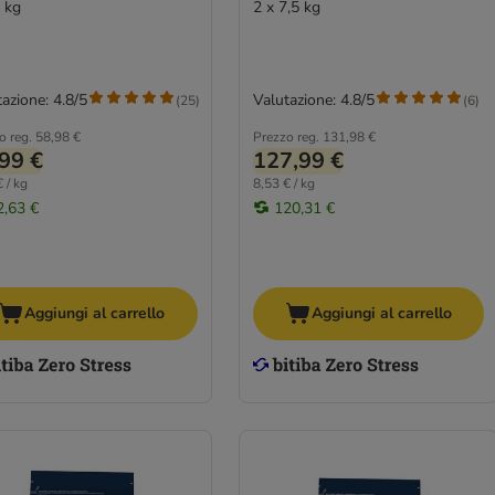
3 kg
2 x 7,5 kg
azione: 4.8/5
Valutazione: 4.8/5
(
25
)
(
6
)
o reg.
58,98 €
Prezzo reg.
131,98 €
99 €
127,99 €
 / kg
8,53 € / kg
2,63 €
120,31 €
Aggiungi al carrello
Aggiungi al carrello