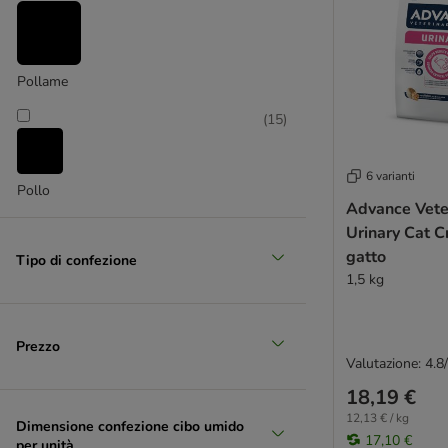
Pollame
(
15
)
6 varianti
Pollo
Advance Veter
Urinary Cat C
gatto
Tipo di confezione
1,5 kg
Prezzo
Valutazione: 4.8
18,19 €
12,13 € / kg
Dimensione confezione cibo umido
17,10 €
per unità