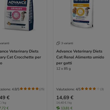
varianti
3 varianti
ance Veterinary Diets
Advance Veterinary Diets
ary Cat Crocchette per
Cat Renal Alimento umido
to
per gatti
12 x 85 g
azione: 4.8/5
Valutazione: 4/5
(
25
)
(
3
)
49 €
14,69 €
 / kg
14,40 € / kg
7,72 €
13,81 €