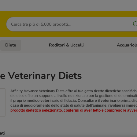
Cerca
Diete
Roditori & Uccelli
Acquariol
Gatti
Apri Menù Categoria: Cani
Apri Menù Categoria: Diete
Apri Menù Cat
 Veterinary Diets
Affinity Advance Veterinary Diets offre al tuo gatto ricette dietetiche specific
dietetico offre un supporto a livello nutrizionale per la gestione di determinati 
il proprio medico veterinario di fiducia. Consultare il veterinario prima di
caso di peggioramento dello stato di salute dell’animale, rivolgersi immed
prodotto dietetico selezionato, confermi di aver letto e compreso le avve
ati