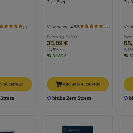
2 x 1,5 kg
2 x 
Valutazione: 4.8/5
Valut
(
1
)
(
25
)
Prezzo reg.
36,38 €
Prezz
33,89 €
55,
11,30 € / kg
9,33 €
31,86 €
5
i al carrello
Aggiungi al carrello