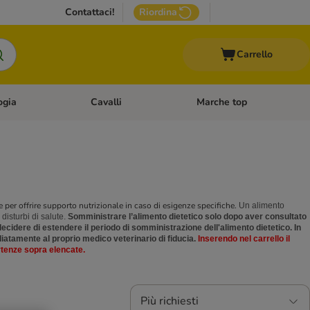
Contattaci!
Riordina
Carrello
ogia
Cavalli
Marche top
egoria: Roditori & Uccelli
Apri Menù Categoria: Acquariologia
Apri Menù Categoria: Cavalli
he per offrire supporto nutrizionale in caso di esigenze specifiche.
Un alimento
disturbi di salute.
Somministrare l’alimento dietetico
solo dopo aver consultato
 decidere di estendere il periodo di somministrazione dell'alimento dietetico. In
iatamente al proprio medico veterinario di fiducia.
Inserendo nel carrello il
rtenze sopra elencate.
Più richiesti