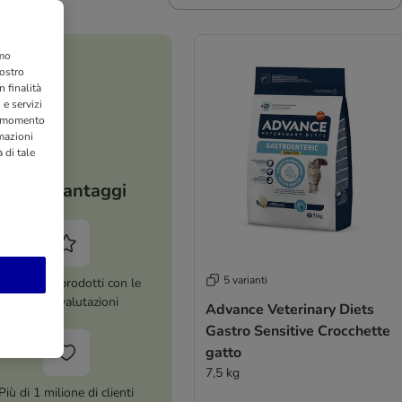
amo
nostro
 finalità
 e servizi
si momento
rmazioni
 di tale
I tuoi vantaggi
5 varianti
ltre 8.000 prodotti con le
migliori valutazioni
Advance Veterinary Diets
Gastro Sensitive Crocchette
gatto
7,5 kg
Più di 1 milione di clienti