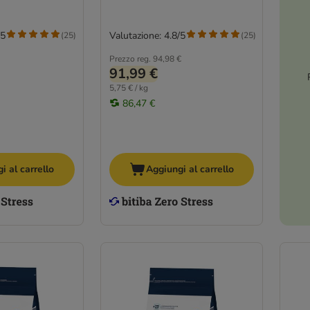
/5
Valutazione: 4.8/5
(
25
)
(
25
)
Prezzo reg.
94,98 €
91,99 €
5,75 € / kg
86,47 €
i al carrello
Aggiungi al carrello