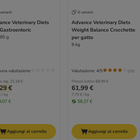
varianti
6 varianti
ance Veterinary Diets
Advance Veterinary Diets
Gastroenteric
Weight Balance Crocchette
 85 g
per gatto
8 kg
una valutazione
Valutazione: 4/5
(
11
)
o reg.
21,18 €
Prezzo listino
68,99 €
29 €
61,99 €
 / kg
7,75 € / kg
9,07 €
58,27 €
Aggiungi al carrello
Aggiungi al carrello