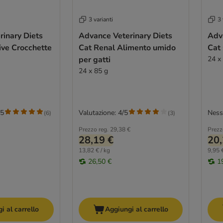
3 varianti
3 
inary Diets
Advance Veterinary Diets
Adv
ive Crocchette
Cat Renal Alimento umido
Cat 
per gatti
24 x
24 x 85 g
/5
Valutazione: 4/5
Ness
(
6
)
(
3
)
Prezzo reg.
29,38 €
Prezz
28,19 €
20,
13,82 € / kg
9,95 €
26,50 €
1
i al carrello
Aggiungi al carrello