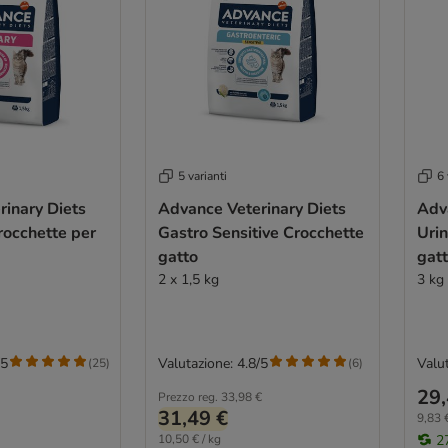
5 varianti
6 
inary Diets
Advance Veterinary Diets
Adv
rocchette per
Gastro Sensitive Crocchette
Urin
gatto
gat
2 x 1,5 kg
3 kg
/5
Valutazione: 4.8/5
Valut
(
25
)
(
6
)
29,
Prezzo reg.
33,98 €
31,49 €
9,83 €
10,50 € / kg
2