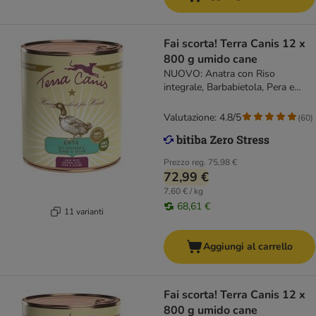
Fai scorta! Terra Canis 12 x
800 g umido cane
NUOVO: Anatra con Riso
integrale, Barbabietola, Pera e
Sesamo
Valutazione: 4.8/5
(
60
)
Prezzo reg.
75,98 €
72,99 €
7,60 € / kg
68,61 €
11 varianti
Aggiungi al carrello
Fai scorta! Terra Canis 12 x
800 g umido cane