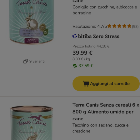
cane
Coniglio con zucchine, albicocca e
borragine
Valutazione: 4.7/5
(
58
)
Prezzo listino
44,10 €
39,99 €
8,33 € / kg
9 varianti
37,59 €
Aggiungi al carrello
Terra Canis Senza cereali 6 x
800 g Alimento umido per
cane
Tacchino con sedano, zucca e
crescione