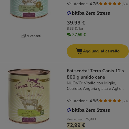
Valutazione: 4.7/5
(
58
)
39,99 €
8,33 € / kg
37,59 €
9 varianti
Aggiungi al carrello
Fai scorta! Terra Canis 12 x
800 g umido cane
NUOVO: Vitello con Miglio,
Cetriolo, Anguria gialla e Aglio
Orsino
Valutazione: 4.8/5
(
60
)
Prezzo reg.
75,98 €
72,99 €