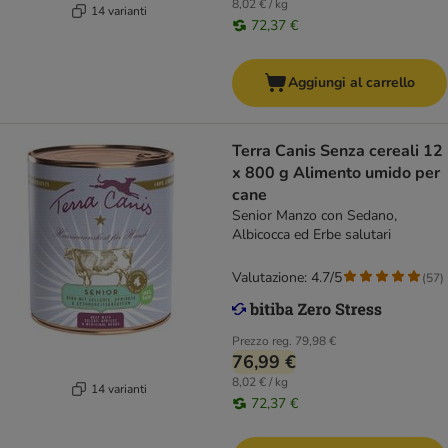
8,02 € / kg
14 varianti
72,37 €
Aggiungi al carrello
Terra Canis Senza cereali 12
x 800 g Alimento umido per
cane
Senior Manzo con Sedano,
Albicocca ed Erbe salutari
Valutazione: 4.7/5
(
57
)
Prezzo reg.
79,98 €
76,99 €
8,02 € / kg
14 varianti
72,37 €