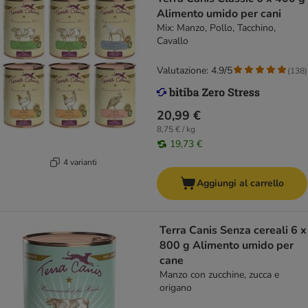
Alimento umido per cani
Mix: Manzo, Pollo, Tacchino,
Cavallo
Valutazione: 4.9/5
(
138
)
20,99 €
8,75 € / kg
19,73 €
4 varianti
Aggiungi al carrello
Terra Canis Senza cereali 6 x
800 g Alimento umido per
cane
Manzo con zucchine, zucca e
origano