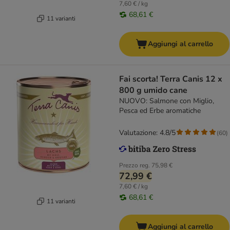
7,60 € / kg
68,61 €
11 varianti
Aggiungi al carrello
Fai scorta! Terra Canis 12 x
800 g umido cane
NUOVO: Salmone con Miglio,
Pesca ed Erbe aromatiche
Valutazione: 4.8/5
(
60
)
Prezzo reg.
75,98 €
72,99 €
7,60 € / kg
68,61 €
11 varianti
Aggiungi al carrello