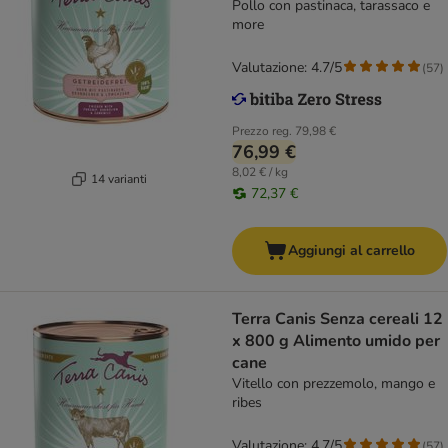
Pollo con pastinaca, tarassaco e
more
Valutazione: 4.7/5
(
57
)
Prezzo reg.
79,98 €
76,99 €
8,02 € / kg
14 varianti
72,37 €
Aggiungi al carrello
Terra Canis Senza cereali 12
x 800 g Alimento umido per
cane
Vitello con prezzemolo, mango e
ribes
Valutazione: 4.7/5
(
57
)