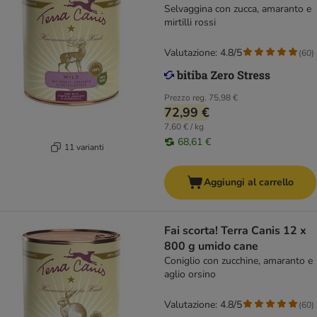
Selvaggina con zucca, amaranto e
mirtilli rossi
Valutazione: 4.8/5
(
60
)
Prezzo reg.
75,98 €
72,99 €
7,60 € / kg
68,61 €
11 varianti
Aggiungi al carrello
Fai scorta! Terra Canis 12 x
800 g umido cane
Coniglio con zucchine, amaranto e
aglio orsino
Valutazione: 4.8/5
(
60
)