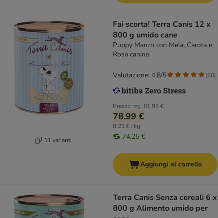
Fai scorta! Terra Canis 12 x
800 g umido cane
Puppy Manzo con Mela, Carota e
Rosa canina
Valutazione: 4.8/5
(
60
)
Prezzo reg.
81,98 €
78,99 €
8,23 € / kg
74,25 €
11 varianti
Aggiungi al carrello
Terra Canis Senza cereali 6 x
800 g Alimento umido per