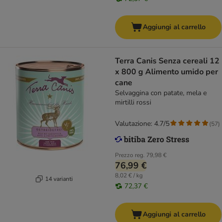
Aggiungi al carrello
Terra Canis Senza cereali 12
x 800 g Alimento umido per
cane
Selvaggina con patate, mela e
mirtilli rossi
Valutazione: 4.7/5
(
57
)
Prezzo reg.
79,98 €
76,99 €
8,02 € / kg
14 varianti
72,37 €
Aggiungi al carrello