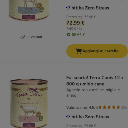
Prezzo reg.
75,98 €
72,99 €
7,60 € / kg
68,61 €
11 varianti
Aggiungi al carrello
Fai scorta! Terra Canis 12 x
800 g umido cane
Agnello con zucchine, miglio e
aneto
Valutazione: 4.8/5
(
60
)
Prezzo reg.
75,98 €