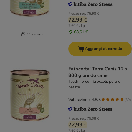
Prezzo reg.
75,98 €
72,99 €
7,60 € / kg
68,61 €
11 varianti
Aggiungi al carrello
Fai scorta! Terra Canis 12 x
800 g umido cane
Tacchino con broccoli, pera e
patate
Valutazione: 4.8/5
(
60
)
Prezzo reg.
75,98 €
72,99 €
7,60 € / kg