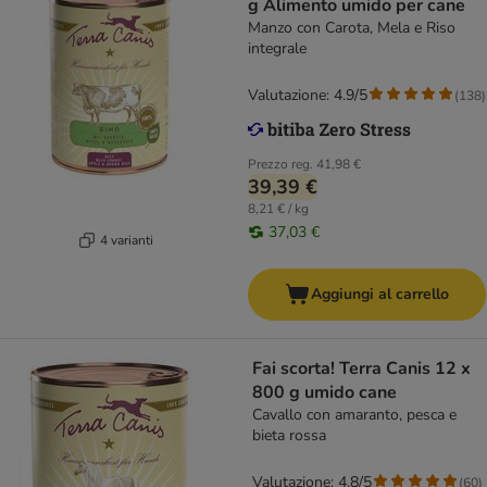
g Alimento umido per cane
Manzo con Carota, Mela e Riso
integrale
Valutazione: 4.9/5
(
138
)
Prezzo reg.
41,98 €
39,39 €
8,21 € / kg
37,03 €
4 varianti
Aggiungi al carrello
Fai scorta! Terra Canis 12 x
800 g umido cane
Cavallo con amaranto, pesca e
bieta rossa
Valutazione: 4.8/5
(
60
)