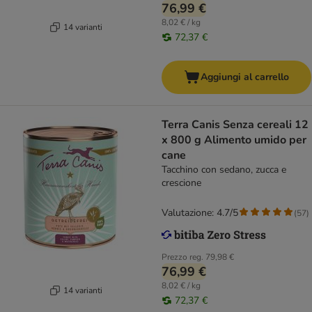
76,99 €
8,02 € / kg
14 varianti
72,37 €
Aggiungi al carrello
Terra Canis Senza cereali 12
x 800 g Alimento umido per
cane
Tacchino con sedano, zucca e
crescione
Valutazione: 4.7/5
(
57
)
Prezzo reg.
79,98 €
76,99 €
8,02 € / kg
14 varianti
72,37 €