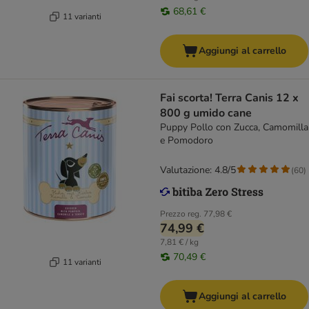
68,61 €
11 varianti
Aggiungi al carrello
Fai scorta! Terra Canis 12 x
800 g umido cane
Puppy Pollo con Zucca, Camomilla
e Pomodoro
Valutazione: 4.8/5
(
60
)
Prezzo reg.
77,98 €
74,99 €
7,81 € / kg
70,49 €
11 varianti
Aggiungi al carrello