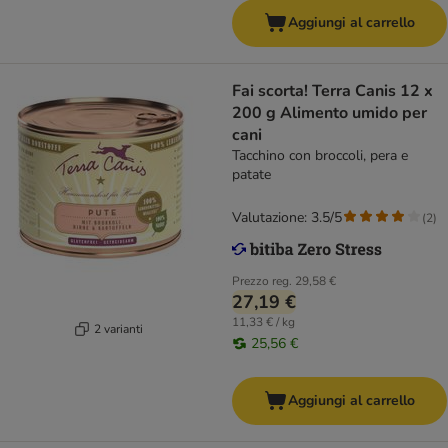
Aggiungi al carrello
Fai scorta! Terra Canis 12 x
200 g Alimento umido per
cani
Tacchino con broccoli, pera e
patate
Valutazione: 3.5/5
(
2
)
Prezzo reg.
29,58 €
27,19 €
11,33 € / kg
2 varianti
25,56 €
Aggiungi al carrello