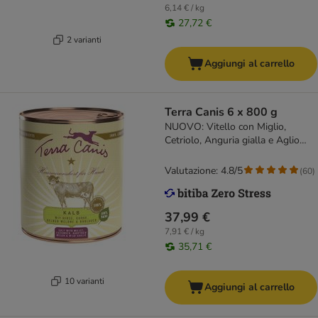
6,14 € / kg
27,72 €
2 varianti
Aggiungi al carrello
Terra Canis 6 x 800 g
NUOVO: Vitello con Miglio,
Cetriolo, Anguria gialla e Aglio
Orsino
Valutazione: 4.8/5
(
60
)
37,99 €
7,91 € / kg
35,71 €
10 varianti
Aggiungi al carrello