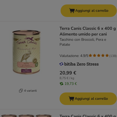
Aggiungi al carrello
Terra Canis Classic 6 x 400 g
Alimento umido per cani
Tacchino con Broccoli, Pera e
Patate
Valutazione: 4.9/5
(
138
)
20,99 €
8,75 € / kg
19,73 €
4 varianti
Aggiungi al carrello
Terra Canis Classic 6 x 400 g