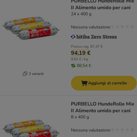
PURBELLO HundeRolle Mix
II Alimento umido per cani
24 x 400 g
Nessuna valutazione
Prezzo reg.
97,47 €
94,19 €
9,81 € / kg
88,54 €
2 varianti
Aggiungi al carrello
PURBELLO HundeRolle Mix
II Alimento umido per cani
8 x 400 g
Nessuna valutazione