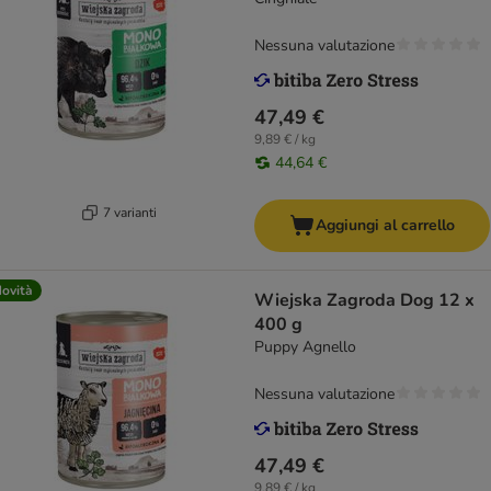
Nessuna valutazione
47,49 €
9,89 € / kg
44,64 €
7 varianti
Aggiungi al carrello
ovità
Wiejska Zagroda Dog 12 x
400 g
Puppy Agnello
Nessuna valutazione
47,49 €
9,89 € / kg