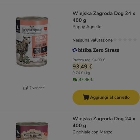
Wiejska Zagroda Dog 24 x
400 g
Puppy Agnello
Nessuna valutazione
Prezzo reg.
94,98 €
93,49 €
9,74 € / kg
87,88 €
7 varianti
Aggiungi al carrello
Wiejska Zagroda Dog 24 x
400 g
Cinghiale con Manzo