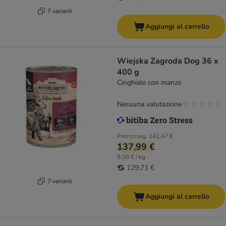
7 varianti
Aggiungi al carrello
Wiejska Zagroda Dog 36 x
400 g
Cinghiale con manzo
Nessuna valutazione
Prezzo reg.
142,47 €
137,99 €
9,58 € / kg
129,71 €
7 varianti
Aggiungi al carrello