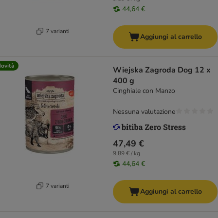
44,64 €
7 varianti
Aggiungi al carrello
ovità
Wiejska Zagroda Dog 12 x
400 g
Cinghiale con Manzo
Nessuna valutazione
47,49 €
9,89 € / kg
44,64 €
7 varianti
Aggiungi al carrello