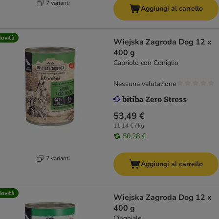
7 varianti
Aggiungi al carrello
ovità
Wiejska Zagroda Dog 12 x
400 g
Capriolo con Coniglio
Nessuna valutazione
53,49 €
11,14 € / kg
50,28 €
7 varianti
Aggiungi al carrello
ovità
Wiejska Zagroda Dog 12 x
400 g
Cinghiale