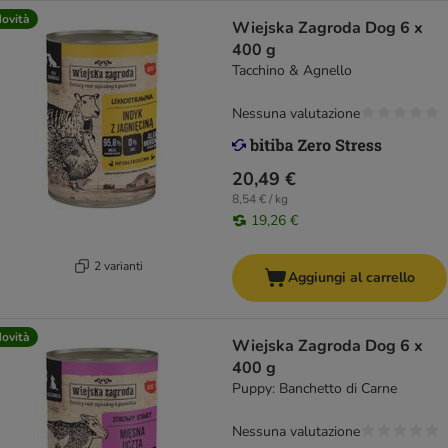
ovità
Wiejska Zagroda Dog 6 x
400 g
Tacchino & Agnello
Nessuna valutazione
20,49 €
8,54 € / kg
19,26 €
2 varianti
Aggiungi al carrello
ovità
Wiejska Zagroda Dog 6 x
400 g
Puppy: Banchetto di Carne
Nessuna valutazione