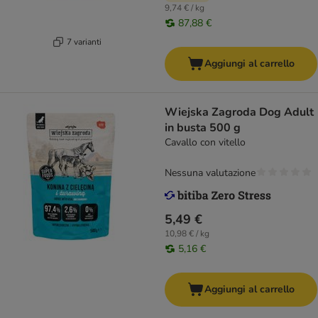
9,74 € / kg
87,88 €
7 varianti
Aggiungi al carrello
Wiejska Zagroda Dog Adult
in busta 500 g
Cavallo con vitello
Nessuna valutazione
5,49 €
10,98 € / kg
5,16 €
Aggiungi al carrello