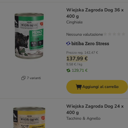
Wiejska Zagroda Dog 36 x
400 g
Cinghiale
Nessuna valutazione
Prezzo reg.
142,47 €
137,99 €
9,58 € / kg
129,71 €
7 varianti
Aggiungi al carrello
Wiejska Zagroda Dog 24 x
400 g
Tacchino & Agnello