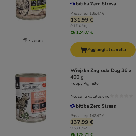
Prezzo reg.
136,47 €
131,99 €
9,17 € / kg
124,07 €
7 varianti
Aggiungi al carrello
Wiejska Zagroda Dog 36 x
400 g
Puppy Agnello
Nessuna valutazione
Prezzo reg.
142,47 €
137,99 €
9,58 € / kg
129,71 €