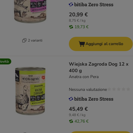
20,99 €
8,75 € / kg
19,73 €
2 varianti
Aggiungi al carrello
ovità
Wiejska Zagroda Dog 12 x
400 g
Anatra con Pera
Nessuna valutazione
45,49 €
9,48 € / kg
42,76 €