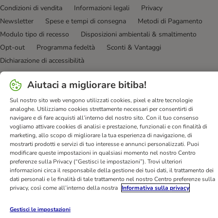
Condizioni di vendita
Informazioni legali
Privacy
Newsletter
Spese e tempi di consegna
Metodi di Pagamento
Modulo tipo di recesso
Disposizioni ambientali & smaltimento
Opt-out
Programma fedeltà
Sconti & Vantaggi
Dichiarazione di accessibilità
bitiba GmbH
2026
Aiutaci a migliorare bitiba!
Sul nostro sito web vengono utilizzati cookies, pixel e altre tecnologie
analoghe. Utilizziamo cookies strettamente necessari per consentirti di
navigare e di fare acquisti all’interno del nostro sito. Con il tuo consenso
vogliamo attivare cookies di analisi e prestazione, funzionali e con finalità di
marketing, allo scopo di migliorare la tua esperienza di navigazione, di
mostrarti prodotti e servizi di tuo interesse e annunci personalizzati. Puoi
modificare queste impostazioni in qualsiasi momento nel nostro Centro
preferenze sulla Privacy (“Gestisci le impostazioni”). Trovi ulteriori
informazioni circa il responsabile della gestione dei tuoi dati, il trattamento dei
dati personali e le finalità di tale trattamento nel nostro Centro preferenze sulla
privacy, così come all’interno della nostra
Informativa sulla privacy
Gestisci le impostazioni