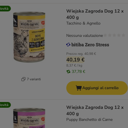
ovità
Wiejska Zagroda Dog 12 x
400 g
Tacchino & Agnello
Nessuna valutazione
Prezzo reg.
40,98 €
40,19 €
8,37 € / kg
37,78 €
7 varianti
Aggiungi al carrello
ovità
Wiejska Zagroda Dog 12 x
400 g
Puppy Banchetto di Carne