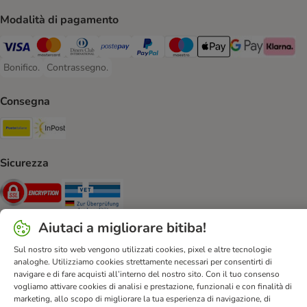
Modalità di pagamento
Visa. Payment Method
Mastercard. Payment Method
Diners Club. Payment Method
Postepay. Payment Method
PayPal. Payment Method
Maestro. Payment Method
Apple pay. Payment Met
Google Pay Paym
Klarna Pa
Bonifico.
Contrassegno.
Bonifico. Payment Method
Contrassegno. Payment Method
Consegna
Poste Italiane. Shipping Method
InPost. Shipping Method
Sicurezza
Security
Security
Aiutaci a migliorare bitiba!
Sul nostro sito web vengono utilizzati cookies, pixel e altre tecnologie
analoghe. Utilizziamo cookies strettamente necessari per consentirti di
navigare e di fare acquisti all’interno del nostro sito. Con il tuo consenso
Aiuto & FAQ
Servizio Clienti
Atto sui servizi digitali
vogliamo attivare cookies di analisi e prestazione, funzionali e con finalità di
Condizioni di vendita
Informazioni legali
Privacy
marketing, allo scopo di migliorare la tua esperienza di navigazione, di