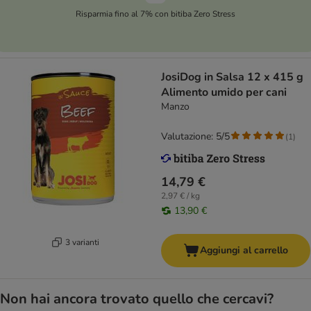
Risparmia fino al 7% con bitiba Zero Stress
JosiDog in Salsa 12 x 415 g
Alimento umido per cani
Manzo
Valutazione: 5/5
(
1
)
14,79 €
2,97 € / kg
13,90 €
3 varianti
Aggiungi al carrello
Non hai ancora trovato quello che cercavi?