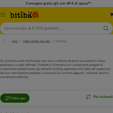
Consegna gratis già con 49 € di spesa**
Overview
catalogo
Cerca
Cani
Cibo umido per cani
JosiDog
Gli alimenti umidi JosiDog per cani sono costituiti da pezzi succulenti in salsa
prelibata o in paté raffinato. Prodotti in Germania con componenti pregiati di
comprovata qualità Josera, gli alimenti JosiDog apportano tra l'altro all'organismo
del tuo cane vitamine pregiate e sono privi di zuccheri aggiunti, coloranti, aromi e
conservanti artificiali.
Più richiesti
Filtra per