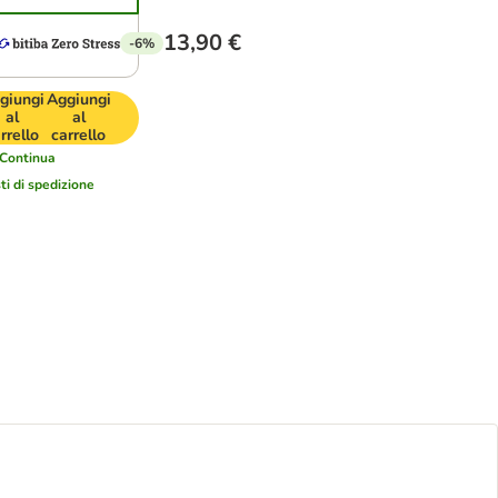
13,90 €
-6%
giungi
Aggiungi
al
al
rrello
carrello
Continua
ti di spedizione