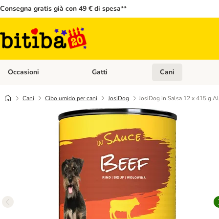
Consegna gratis già con 49 € di spesa**
Occasioni
Gatti
Cani
Apri Menù Categoria: Occasioni
Apri Menù Categoria: 
Cani
Cibo umido per cani
JosiDog
JosiDog in Salsa 12 x 415 g A