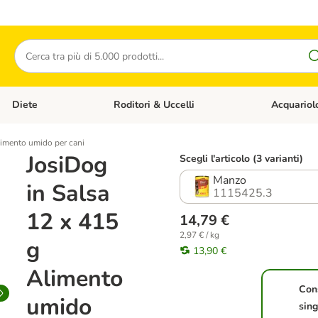
Cerca
Diete
Roditori & Uccelli
Acquariol
Gatti
Apri Menù Categoria: Cani
Apri Menù Categoria: Diete
Apri Menù Cat
limento umido per cani
JosiDog
Scegli l'articolo (3 varianti)
Manzo
in Salsa
1115425.3
12 x 415
14,79 €
2,97 € / kg
g
13,90 €
Alimento
Con
umido
sing