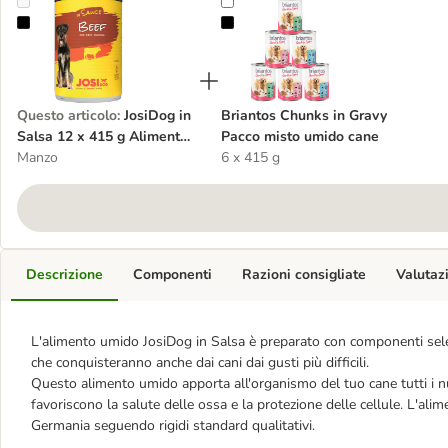
JosiDog in Salsa 12 x 415 g Alimento umido per cani
Briantos Chunks in Gravy Pacco m
Questo articolo
:
JosiDog in
Briantos Chunks in Gravy
Salsa 12 x 415 g Alimento
Pacco misto umido cane
umido per cani
Manzo
6 x 415 g
Descrizione
Componenti
Razioni consigliate
Valutaz
L'alimento umido JosiDog in Salsa è preparato con componenti sele
che conquisteranno anche dai cani dai gusti più difficili.
Questo alimento umido apporta all'organismo del tuo cane tutti i nu
favoriscono la salute delle ossa e la protezione delle cellule. L'al
Germania seguendo rigidi standard qualitativi.