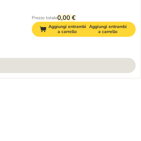
0,00 €
Prezzo totale
Aggiungi entrambi
Aggiungi entrambi
a carrello
a carrello