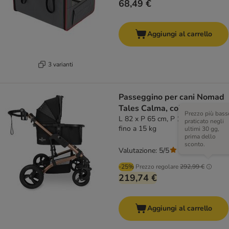
68,49 €
Aggiungi al carrello
3 varianti
Passeggino per cani Nomad
Tales Calma, color oro rosa
Prezzo più bass
L 82 x P 65 cm, P 102 x H 15 cm /
praticato negli
fino a 15 kg
ultimi 30 gg,
prima dello
sconto.
Valutazione: 5/5
(
1
)
-25%
Prezzo regolare
292,99 €
219,74 €
Aggiungi al carrello