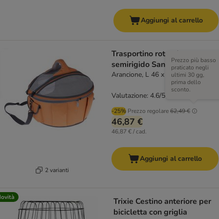
Aggiungi al carrello
Trasportino rotondo
Prezzo più basso
semirigido Sandy
praticato negli
Arancione, L 46 x P 44 x H 35 cm
ultimi 30 gg,
prima dello
sconto.
Valutazione: 4.6/5
(
108
)
-25%
Prezzo regolare
62,49 €
46,87 €
46,87 € / cad.
Aggiungi al carrello
2 varianti
ovità
Trixie Cestino anteriore per
bicicletta con griglia