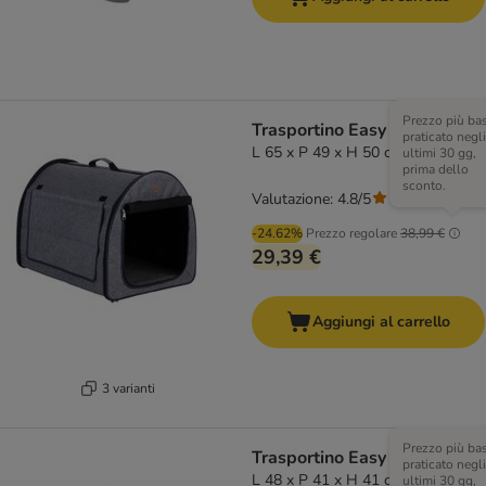
Prezzo più ba
Trasportino Easy Go
praticato negli
L 65 x P 49 x H 50 cm - grigio
ultimi 30 gg,
prima dello
sconto.
Valutazione: 4.8/5
(
44
)
-24.62%
Prezzo regolare
38,99 €
29,39 €
Aggiungi al carrello
3 varianti
Prezzo più ba
Trasportino Easy Go
praticato negli
L 48 x P 41 x H 41 cm - grigio
ultimi 30 gg,