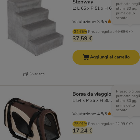
Stepway
praticato negli
L: L 65 x P 51 x H 60 cm
ultimi 30 gg,
prima dello
sconto.
Valutazione: 3.3/5
(
9
)
-24.65%
Prezzo regolare
49,89 €
37,59 €
Aggiungi al carrello
3 varianti
Prezzo più ba
Borsa da viaggio Sporty - L
praticato negli
L 54 x P 26 x H 30 cm marrone
ultimi 30 gg,
prima dello
sconto.
Valutazione: 4.8/5
(
29
)
-25.01%
Prezzo regolare
22,99 €
17,24 €