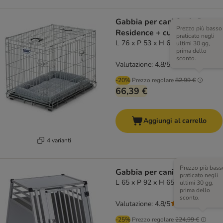
Gabbia per cani Savic Dog
Prezzo più basso
Residence + cuscino
praticato negli
L 76 x P 53 x H 61 cm
ultimi 30 gg,
prima dello
sconto.
Valutazione: 4.8/5
(
43
)
-20%
Prezzo regolare
82,99 €
66,39 €
Aggiungi al carrello
4 varianti
Prezzo più bass
Gabbia per cani AluRide
praticato negli
L 65 x P 92 x H 65 cm
ultimi 30 gg,
prima dello
sconto.
Valutazione: 4.8/5
(
19
)
-25%
Prezzo regolare
224,99 €