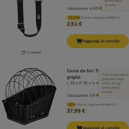
prima dello
sconto.
Valutazione: 4.4/5
(
53
)
-10.04%
Prezzo regolare
2,79 €
2,51 €
Aggiungi al carrello
2 varianti
Cesta da bici Trixie con
Prezzo più basso
griglia
praticato negli
L 55 x P 35 x H 49 cm
ultimi 30 gg,
prima dello
sconto.
Valutazione: 5/5
(
1
)
-20%
Prezzo regolare
47,49 €
37,99 €
Aggiungi al carrello