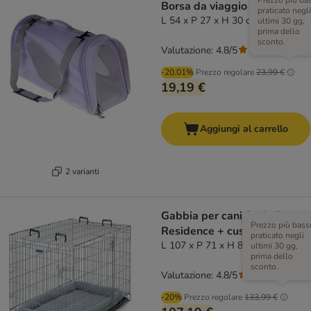
Prezzo più ba
Borsa da viaggio Sporty - L
praticato negli
L 54 x P 27 x H 30 cm lavanda
ultimi 30 gg,
prima dello
sconto.
Valutazione: 4.8/5
(
29
)
-20.01%
Prezzo regolare
23,99 €
19,19 €
Aggiungi al carrello
2 varianti
Gabbia per cani Savic Dog
Prezzo più bass
Residence + cuscino
praticato negli
L 107 x P 71 x H 81 cm
ultimi 30 gg,
prima dello
sconto.
Valutazione: 4.8/5
(
43
)
-20%
Prezzo regolare
133,99 €