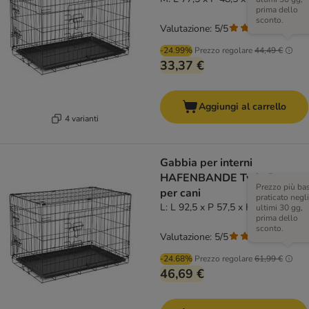
prima dello
sconto.
Valutazione: 5/5
(
3
)
-24.99%
Prezzo regolare
44,49 €
33,37 €
Aggiungi al carrello
4 varianti
Gabbia per interni
HAFENBANDE Twin Door
Prezzo più ba
per cani
praticato negli
L: L 92,5 x P 57,5 x H 64 cm
ultimi 30 gg,
prima dello
sconto.
Valutazione: 5/5
(
3
)
-24.68%
Prezzo regolare
61,99 €
46,69 €