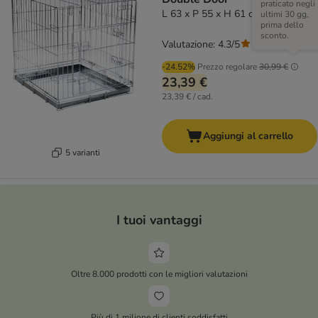
praticato negli
L 63 x P 55 x H 61 cm
ultimi 30 gg,
prima dello
sconto.
Valutazione: 4.3/5
(
124
)
-24.52%
Prezzo regolare
30,99 €
23,39 €
23,39 € / cad.
Aggiungi al carrello
5 varianti
I tuoi vantaggi
Oltre 8.000 prodotti con le migliori valutazioni
Più di 1 milione di clienti soddisfatti