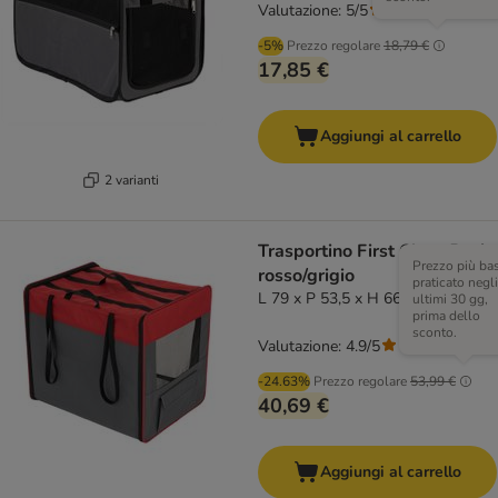
Valutazione: 5/5
(
1
)
-5%
Prezzo regolare
18,79 €
17,85 €
Aggiungi al carrello
2 varianti
Trasportino First Class Basic
Prezzo più ba
rosso/grigio
praticato negli
L 79 x P 53,5 x H 66 cm
ultimi 30 gg,
prima dello
sconto.
Valutazione: 4.9/5
(
9
)
-24.63%
Prezzo regolare
53,99 €
40,69 €
Aggiungi al carrello