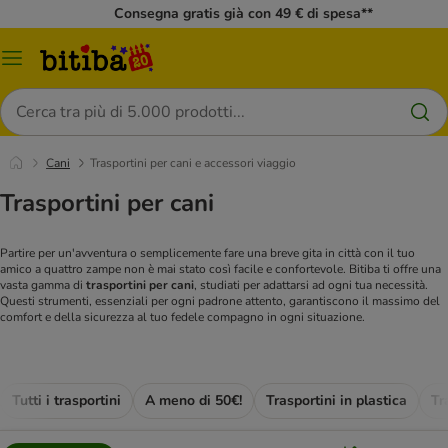
Consegna gratis già con 49 € di spesa**
Overview
catalogo
Cerca
Cani
Trasportini per cani e accessori viaggio
Trasportini per cani
Partire per un'avventura o semplicemente fare una breve gita in città con il tuo
amico a quattro zampe non è mai stato così facile e confortevole. Bitiba ti offre una
vasta gamma di
trasportini per cani
, studiati per adattarsi ad ogni tua necessità.
Questi strumenti, essenziali per ogni padrone attento, garantiscono il massimo del
comfort e della sicurezza al tuo fedele compagno in ogni situazione.
Tutti i trasportini
A meno di 50€!
Trasportini in plastica
Tr