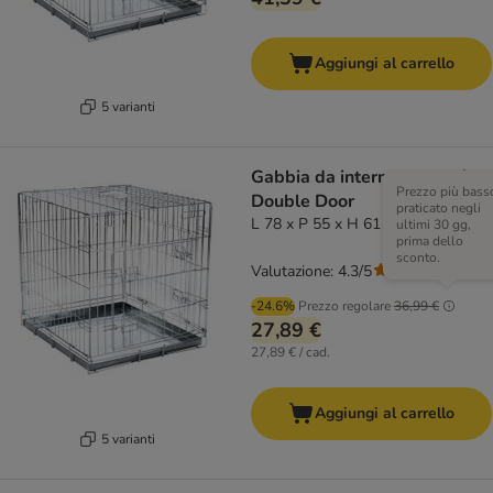
Aggiungi al carrello
5 varianti
Gabbia da interno per cani
Prezzo più bass
Double Door
praticato negli
L 78 x P 55 x H 61 cm
ultimi 30 gg,
prima dello
sconto.
Valutazione: 4.3/5
(
124
)
-24.6%
Prezzo regolare
36,99 €
27,89 €
27,89 € / cad.
Aggiungi al carrello
5 varianti