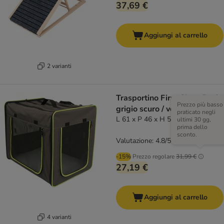
37,69 €
Aggiungi al carrello
2 varianti
Trasportino First Class Basic
Prezzo più basso
grigio scuro / verde fluo
praticato negli
L 61 x P 46 x H 53,5 cm
ultimi 30 gg,
prima dello
sconto.
Valutazione: 4.8/5
(
42
)
-15%
Prezzo regolare
31,99 €
27,19 €
Aggiungi al carrello
4 varianti