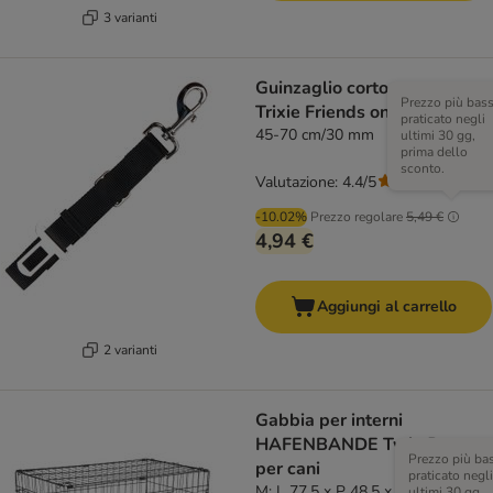
3 varianti
Guinzaglio corto per auto
Prezzo più bas
Trixie Friends on Tour
praticato negli
45-70 cm/30 mm
ultimi 30 gg,
prima dello
sconto.
Valutazione: 4.4/5
(
53
)
-10.02%
Prezzo regolare
5,49 €
4,94 €
Aggiungi al carrello
2 varianti
Gabbia per interni
HAFENBANDE Twin Door
Prezzo più ba
per cani
praticato negli
M: L 77,5 x P 48,5 x H 55,5 cm
ultimi 30 gg,