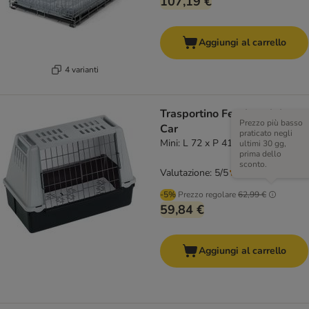
107,19 €
Aggiungi al carrello
4 varianti
Trasportino Ferplast Atlas
Prezzo più basso
Car
praticato negli
Mini: L 72 x P 41 x H 51 cm
ultimi 30 gg,
prima dello
sconto.
Valutazione: 5/5
(
2
)
-5%
Prezzo regolare
62,99 €
59,84 €
Aggiungi al carrello