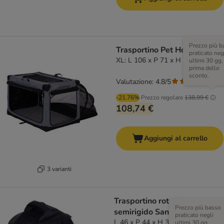
Prezzo più b
Trasportino Pet Home
praticato neg
XL: L 106 x P 71 x H 68,5 cm
ultimi 30 gg,
prima dello
sconto.
Valutazione: 4.8/5
(
54
)
-21.76%
Prezzo regolare
138,99 €
108,74 €
Aggiungi al carrello
3 varianti
Trasportino rotondo
Prezzo più basso
semirigido Sandy
praticato negli
L 46 x P 44 x H 35 cm
ultimi 30 gg,