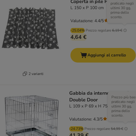
Coperta in pile Pawty
praticato negli
L 150 x P 100 cm
ultimi 30 gg,
prima dello
sconto.
Valutazione: 4.4/5
(
63
)
-25.04%
Prezzo regolare
6,19 €
4,64 €
Aggiungi al carrello
2 varianti
Gabbia da interno per cani
Prezzo più bas
Double Door
praticato negli
L 109 x P 69 x H 75 cm
ultimi 30 gg,
prima dello
sconto.
Valutazione: 4.3/5
(
124
)
-24.73%
Prezzo regolare
54,99 €
41,39 €