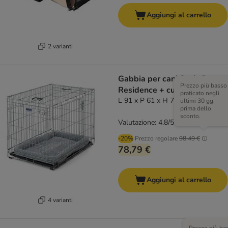
Aggiungi al carrello
2 varianti
Gabbia per cani Savic Dog
Prezzo più basso
Residence + cuscino
praticato negli
L 91 x P 61 x H 71 cm
ultimi 30 gg,
prima dello
sconto.
Valutazione: 4.8/5
(
43
)
-20%
Prezzo regolare
98,49 €
78,79 €
Aggiungi al carrello
4 varianti