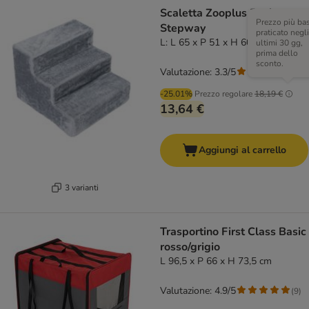
Scaletta Zooplus Basics
Prezzo più ba
Stepway
praticato negli
L: L 65 x P 51 x H 60 cm
ultimi 30 gg,
prima dello
sconto.
Valutazione: 3.3/5
(
9
)
-25.01%
Prezzo regolare
18,19 €
13,64 €
Aggiungi al carrello
3 varianti
Trasportino First Class Basic
rosso/grigio
L 96,5 x P 66 x H 73,5 cm
Valutazione: 4.9/5
(
9
)