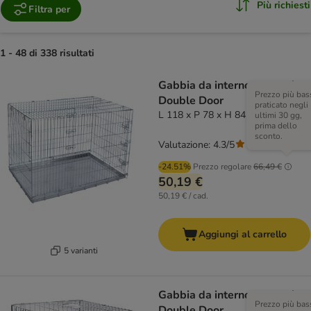
Più richiesti
Filtra per
1 - 48 di 338 risultati
Gabbia da interno per cani
Prezzo più bas
Double Door
praticato negli
L 118 x P 78 x H 84 cm
ultimi 30 gg,
prima dello
sconto.
Valutazione: 4.3/5
(
124
)
-24.51%
Prezzo regolare
66,49 €
50,19 €
50,19 € / cad.
Aggiungi al carrello
5 varianti
Gabbia da interno per cani
Prezzo più bas
Double Door