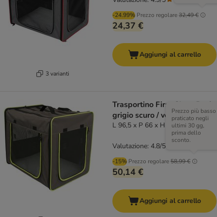
-24.99%
Prezzo regolare
32,49 €
24,37 €
Aggiungi al carrello
3 varianti
Trasportino First Class Basic
Prezzo più basso
grigio scuro / verde fluo
praticato negli
L 96,5 x P 66 x H 73,5 cm
ultimi 30 gg,
prima dello
sconto.
Valutazione: 4.8/5
(
42
)
-15%
Prezzo regolare
58,99 €
50,14 €
Aggiungi al carrello