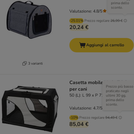
prima dello
sconto.
Valutazione: 4.8/5
(
44
)
-25.01%
Prezzo regolare
26,99 €
20,24 €
Aggiungi al carrello
3 varianti
Casetta mobile Vario Trixie
Prezzo più basso
per cani
praticato negli
50 (L): L 99 x P 71/61 x H 65 cm
ultimi 30 gg,
prima dello
sconto.
Valutazione: 4.7/5
(
27
)
-10%
Prezzo regolare
94,49 €
85,04 €