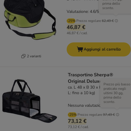
prima dello
sconto.
Valutazione: 4.6/5
(
108
)
-25%
Prezzo regolare
62,49 €
46,87 €
46,87 € / cad.
Aggiungi al carrello
2 varianti
Trasportino Sherpa®
Original Deluxe
Prezzo più basso
ca. L 48 x B 30 x H 29 cm (taglia
praticato negli
L: fino a 10 kg)
ultimi 30 gg,
prima dello
sconto.
Nessuna valutazione
-25%
Prezzo regolare
97,49 €
73,12 €
73,12 € / cad.