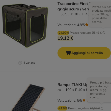
Trasportino First Class Basic
Prezzo più ba
grigio scuro / verde fluo
praticato negli
L 53,5 x P 38 x H 46 cm
ultimi 30 gg,
prima dello
sconto.
Valutazione: 4.8/5
(
42
)
-24.99%
Prezzo regolare
25,49 €
19,12 €
Aggiungi al carrello
4 varianti
Prezzo più bas
Rampa TIAKI Up&Down
praticato negli
ca. L 100 x P 40 x H 32-60 cm
ultimi 30 gg,
prima dello
sconto.
Valutazione: 5/5
(
2
)
-24.6%
Prezzo regolare
49,99 €