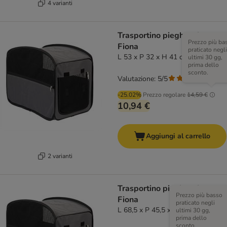
4 varianti
Trasportino pieghevole
Prezzo più ba
Fiona
praticato negli
L 53 x P 32 x H 41 cm
ultimi 30 gg,
prima dello
sconto.
Valutazione: 5/5
(
1
)
-25.02%
Prezzo regolare
14,59 €
10,94 €
Aggiungi al carrello
2 varianti
Trasportino pieghevole
Prezzo più basso
Fiona
praticato negli
L 68,5 x P 45,5 x H 56 cm
ultimi 30 gg,
prima dello
sconto.