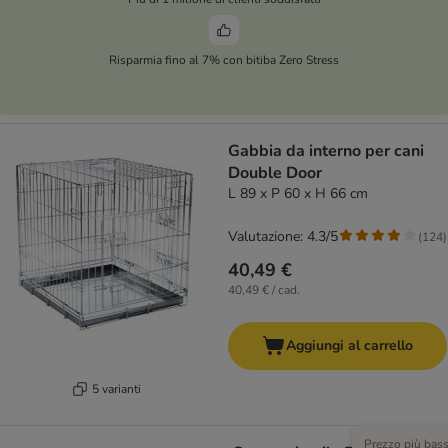
Risparmia fino al 7% con bitiba Zero Stress
Gabbia da interno per cani
Double Door
L 89 x P 60 x H 66 cm
Valutazione: 4.3/5
(
124
)
40,49 €
40,49 € / cad.
Aggiungi al carrello
5 varianti
Prezzo più bas