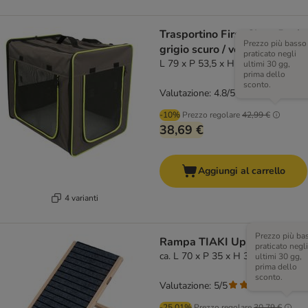
Trasportino First Class Basic
Prezzo più basso
grigio scuro / verde fluo
praticato negli
L 79 x P 53,5 x H 66 cm
ultimi 30 gg,
prima dello
sconto.
Valutazione: 4.8/5
(
42
)
-10%
Prezzo regolare
42,99 €
38,69 €
Aggiungi al carrello
4 varianti
Prezzo più ba
Rampa TIAKI Up&Down
praticato negli
ca. L 70 x P 35 x H 30-40 cm
ultimi 30 gg,
prima dello
sconto.
Valutazione: 5/5
(
2
)
-25.01%
Prezzo regolare
30,79 €