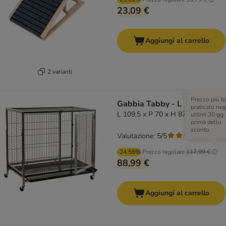
23,09 €
Aggiungi al carrello
2 varianti
Prezzo più b
Gabbia Tabby - L
praticato neg
L 109,5 x P 70 x H 87,5 cm
ultimi 30 gg,
prima dello
sconto.
Valutazione: 5/5
(
5
)
-24.58%
Prezzo regolare
117,99 €
88,99 €
Aggiungi al carrello