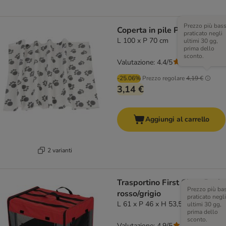
Prezzo più bas
Coperta in pile Pawty
praticato negli
L 100 x P 70 cm
ultimi 30 gg,
prima dello
sconto.
Valutazione: 4.4/5
(
63
)
-25.06%
Prezzo regolare
4,19 €
3,14 €
Aggiungi al carrello
2 varianti
Trasportino First Class Basic
Prezzo più ba
rosso/grigio
praticato negli
L 61 x P 46 x H 53,5 cm
ultimi 30 gg,
prima dello
sconto.
Valutazione: 4.9/5
(
9
)