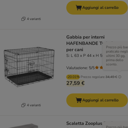
Aggiungi al carrello
4 varianti
Gabbia per interni
HAFENBANDE Twin Door
Prezzo più ba
per cani
praticato negli
S: L 63 x P 44 x H 50,5 cm
ultimi 30 gg,
prima dello
sconto.
Valutazione: 5/5
(
3
)
-20.01%
Prezzo regolare
34,49 €
27,59 €
Aggiungi al carrello
4 varianti
Scaletta Zooplus Basics
Prezzo più ba