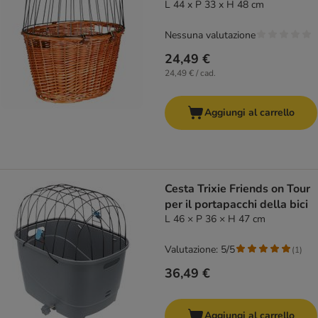
L 44 x P 33 x H 48 cm
Nessuna valutazione
24,49 €
24,49 € / cad.
Aggiungi al carrello
Cesta Trixie Friends on Tour
per il portapacchi della bici
L 46 × P 36 × H 47 cm
Valutazione: 5/5
(
1
)
36,49 €
Aggiungi al carrello