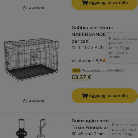
Aggiungi al carrello
4 varianti
Gabbia per interni
HAFENBANDE Twin Door
Prezzo più basso
per cani
praticato negli
XL: L 107 x P 70 x H 77,5 cm
ultimi 30 gg,
prima dello
sconto.
Valutazione: 5/5
(
3
)
-25%
Prezzo regolare
84,49 €
63,37 €
Aggiungi al carrello
4 varianti
Guinzaglio corto per auto
Prezzo più bas
Trixie Friends on Tour
praticato negli
30-45 cm/20 mm
ultimi 30 gg,