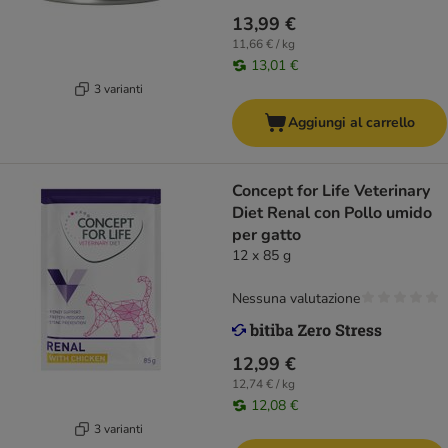
13,99 €
11,66 € / kg
13,01 €
3 varianti
Aggiungi al carrello
Concept for Life Veterinary
Diet Renal con Pollo umido
per gatto
12 x 85 g
Nessuna valutazione
12,99 €
12,74 € / kg
12,08 €
3 varianti