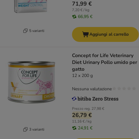
71,99 €
7,20 € / kg
66,95 €
5 varianti
Aggiungi al carrello
Concept for Life Veterinary
Diet Urinary Pollo umido per
gatto
12 x 200 g
Nessuna valutazione
Prezzo reg.
27,98 €
26,79 €
11,16 € / kg
24,91 €
3 varianti