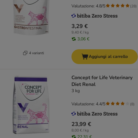
Valutazione: 4.8/5
(
28
)
3,29 €
9,40 € / kg
3,06 €
4 varianti
Aggiungi al carrello
Concept for Life Veterinary
Diet Renal
3 kg
Valutazione: 4.4/5
(
8
)
23,99 €
8,00 € / kg
22,31 €