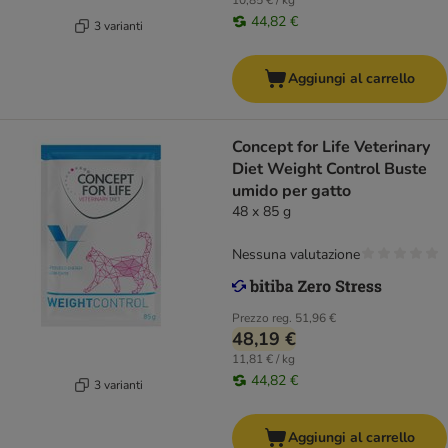
10,85 € / kg
44,82 €
3 varianti
Aggiungi al carrello
Concept for Life Veterinary
Diet Weight Control Buste
umido per gatto
48 x 85 g
Nessuna valutazione
Prezzo reg.
51,96 €
48,19 €
11,81 € / kg
44,82 €
3 varianti
Aggiungi al carrello