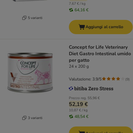
7,67 € / kg
64,16 €
5 varianti
Aggiungi al carrello
Concept for Life Veterinary
Diet Gastro Intestinal umido
per gatto
24 x 200 g
Valutazione: 3.9/5
(
9
)
Prezzo reg.
55,96 €
52,19 €
10,87 € / kg
48,54 €
3 varianti