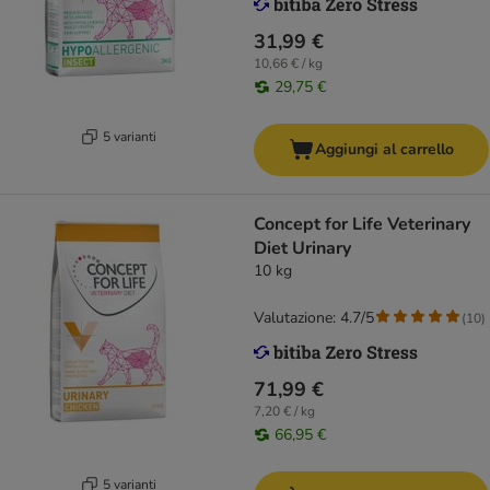
31,99 €
10,66 € / kg
29,75 €
5 varianti
Aggiungi al carrello
Concept for Life Veterinary
Diet Urinary
10 kg
Valutazione: 4.7/5
(
10
)
71,99 €
7,20 € / kg
66,95 €
5 varianti