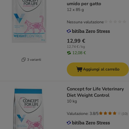
umido per gatto
12 x 85 g
Nessuna valutazione
12,99 €
12,74 € / kg
12,08 €
3 varianti
Aggiungi al carrello
Concept for Life Veterinary
Diet Weight Control
10 kg
Valutazione: 3.8/5
(
10
)