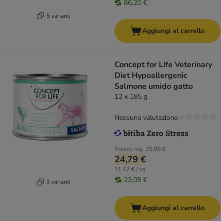
86,20 €
5 varianti
Aggiungi al carrello
Concept for Life Veterinary
Diet Hypoallergenic
Salmone umido gatto
12 x 185 g
Nessuna valutazione
Prezzo reg.
25,98 €
24,79 €
11,17 € / kg
23,05 €
3 varianti
Aggiungi al carrello