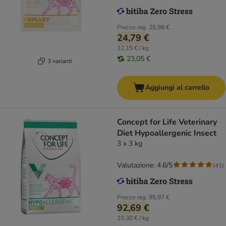
Prezzo reg.
25,98 €
24,79 €
12,15 € / kg
23,05 €
3 varianti
Aggiungi al carrello
Concept for Life Veterinary
Diet Hypoallergenic Insect
3 x 3 kg
Valutazione: 4.6/5
(
41
)
Prezzo reg.
95,97 €
92,69 €
10,30 € / kg