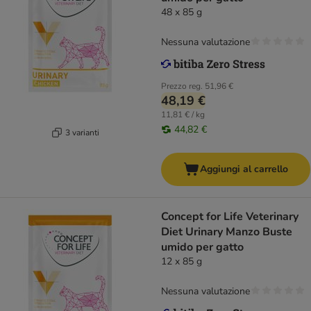
48 x 85 g
Nessuna valutazione
Prezzo reg.
51,96 €
48,19 €
11,81 € / kg
44,82 €
3 varianti
Aggiungi al carrello
Concept for Life Veterinary
Diet Urinary Manzo Buste
umido per gatto
12 x 85 g
Nessuna valutazione