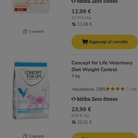
12,99 €
12,74 € / kg
12,08 €
3 varianti
Aggiungi al carrello
Concept for Life Veterinary
Diet Weight Control
3 kg
Valutazione: 3.8/5
(
10
)
23,99 €
8,00 € / kg
22,31 €
5 varianti