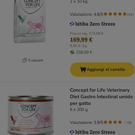
2 x 10 kg
Valutazione: 4.6/5
(
41
)
Prezzo reg.
173,98 €
169,99 €
8,50 € / kg
158,09 €
5 varianti
Aggiungi al carrello
Concept for Life Veterinary
Diet Gastro Intestinal umido
per gatto
6 x 200 g
Valutazione: 3.9/5
(
9
)