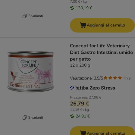
7,00 € / kg
130,19 €
5 varianti
Aggiungi al carrello
Concept for Life Veterinary
Diet Gastro Intestinal umido
per gatto
12 x 200 g
Valutazione: 3.9/5
(
9
)
Prezzo reg.
27,98 €
26,79 €
11,16 € / kg
24,91 €
3 varianti
Aggiungi al carrello