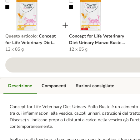
Concept for Life Veterinary Diet Urinary Pollo Buste umido per gat
Concept for Life Veterinary Diet 
Questo articolo
:
Concept
Concept for Life Veterinary
for Life Veterinary Diet
Diet Urinary Manzo Buste
Urinary Pollo Buste umido
12 x 85 g
umido per gatto
12 x 85 g
per gatto
Descrizione
Componenti
Razioni consigliate
Concept for Life Veterinary Diet Urinary Pollo Buste è un alimento u
tra cui infiammazioni alla vescica, calcoli urinari,
ostruzioni del tratt
Disease) si indicano proprio i disturbi a carico della vescica e/o l’u
contemporaneamente.
Inoltre i gatti tendono a bere poco e per questo motivo il loro or