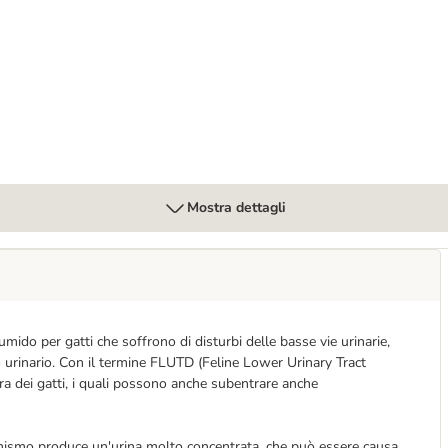
to
Urinary Manzo Buste umido per gatto
Mostra dettagli
mido per gatti che soffrono di disturbi delle basse vie urinarie,
o urinario. Con il termine
FLUTD (Feline Lower Urinary Tract
retra dei gatti, i quali possono anche subentrare anche
ganismo produce un'urina molto concentrata, che può essere causa