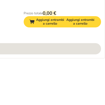
0,00 €
Prezzo totale
Aggiungi entrambi
Aggiungi entrambi
a carrello
a carrello