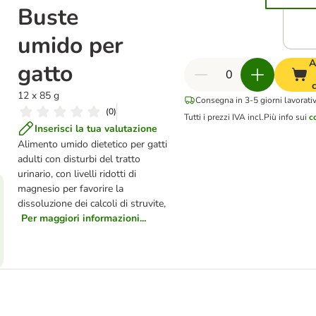
Buste
umido per
A
gatto
12 x 85 g
Consegna in 3-5 giorni lavorativ
(
0
)
Tutti i prezzi IVA incl.
Più info sui
c
Inserisci la tua valutazione
Alimento umido dietetico per gatti
adulti con disturbi del tratto
urinario, con livelli ridotti di
magnesio per favorire la
dissoluzione dei calcoli di struvite,
Per maggiori informazioni...