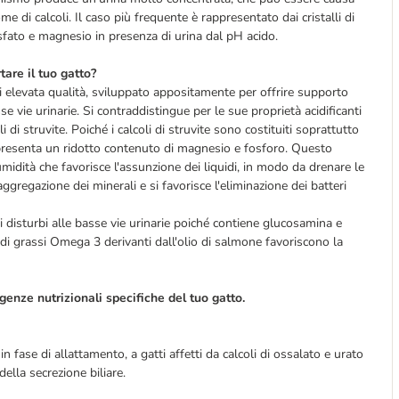
me di calcoli.
Il caso più frequente è rappresentato dai cristalli di
osfato e magnesio
in presenza di urina dal pH acido.
are il tuo gatto?
i elevata qualità, sviluppato appositamente per offrire supporto
asse vie urinarie. Si contraddistingue per le sue proprietà acidificanti
 di struvite. Poiché i calcoli di struvite sono costituiti soprattutto
resenta un ridotto contenuto di magnesio e fosforo. Questo
midità che favorisce l'assunzione dei liquidi, in modo da drenare le
'aggregazione dei minerali e si favorisce l'eliminazione dei batteri
i disturbi alle basse vie urinarie poiché contiene glucosamina e
idi grassi Omega 3 derivanti dall'olio di salmone favoriscono la
genze nutrizionali specifiche del tuo gatto.
 fase di allattamento, a gatti affetti da calcoli di ossalato e urato
 della
secrezione biliare
.