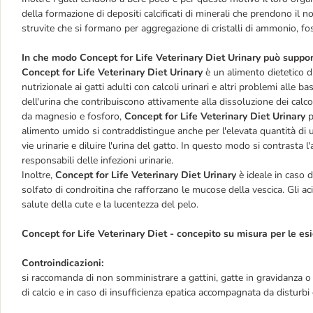
della formazione di
depositi calcificati di minerali
che prendono il no
struvite
che
si formano per aggregazione di cristalli di ammonio, f
In che modo Concept for Life Veterinary Diet Urinary può support
Concept for Life Veterinary Diet Urinary
è un alimento dietetico d
nutrizionale ai gatti adulti con calcoli urinari e altri problemi alle b
dell'urina che contribuiscono attivamente alla dissoluzione dei calcoli
da magnesio e fosforo,
Concept for Life Veterinary Diet Urinary
p
alimento umido si contraddistingue anche per l'elevata quantità di u
vie urinarie e diluire l'urina del gatto. In questo modo si contrasta l
responsabili delle infezioni urinarie.
Inoltre,
Concept for Life Veterinary Diet Urinary
è ideale in caso d
solfato di condroitina che rafforzano le mucose della vescica. Gli ac
salute della cute e la lucentezza del pelo.
Concept for Life Veterinary Diet - concepito su misura per le esi
Controindicazioni:
si raccomanda di non somministrare a gattini, gatte in gravidanza o in
di calcio e in caso di insufficienza epatica accompagnata da disturbi