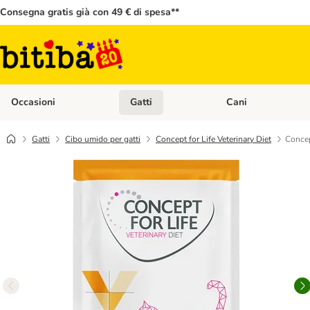
Consegna gratis già con 49 € di spesa**
Occasioni
Gatti
Cani
Apri Menù Categoria: Occasioni
Apri Menù Categoria: 
Gatti
Cibo umido per gatti
Concept for Life Veterinary Diet
Concep