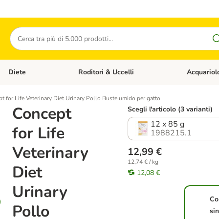
Cerca
Diete
Roditori & Uccelli
Acquariol
Gatti
Apri Menù Categoria: Cani
Apri Menù Categoria: Diete
Apri Menù Cat
t for Life Veterinary Diet Urinary Pollo Buste umido per gatto
Concept
Scegli l'articolo (3 varianti)
12 x 85 g
for Life
1988215.1
Veterinary
12,99 €
12,74 € / kg
Diet
12,08 €
Urinary
Co
Pollo
si