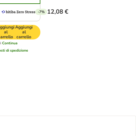
12,08 €
-7%
ggiungi
Aggiungi
al
al
carrello
carrello
i
Continua
osti di spedizione