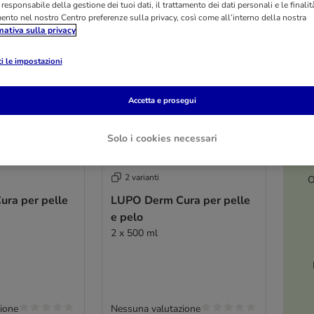
l responsabile della gestione dei tuoi dati, il trattamento dei dati personali e le finalità
mento nel nostro Centro preferenze sulla privacy, così come all’interno della nostra
mativa sulla privacy
i le impostazioni
Accetta e prosegui
Solo i cookies necessari
2 varianti
O
ra per pelle
LUPO Derm Cura per pelle
e pelo
2 x 500 ml
ione
Nessuna valutazione