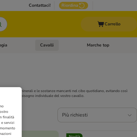
Contattaci!
Riordina
Carrello
ogia
Cavalli
Marche top
egoria: Roditori & Uccelli
Apri Menù Categoria: Acquariologia
Apri Menù Categoria: Cavalli
vallo i sali minerali e le sostanze mancanti nel cibo quotidiano, evitando così
ispondere al fabbisogno individuale del vostro cavallo.
amo
nostro
Più richiesti
 finalità
 e servizi
si momento
rmazioni
Novità