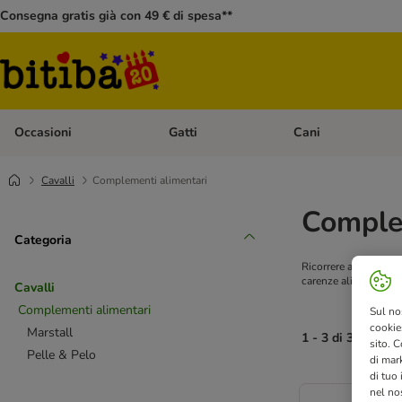
Consegna gratis già con 49 € di spesa**
Occasioni
Gatti
Cani
Apri Menù Categoria: Occasioni
Apri Menù Categoria: 
Cavalli
Complementi alimentari
Complem
Categoria
Ricorrere ai compleme
carenze alimentari e r
Cavalli
Complementi alimentari
Sul no
cookies
Marstall
1 - 3 di 3 risultati
sito. C
Pelle & Pelo
di mark
di tuo
nel nos