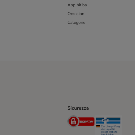
App bitiba
Occasioni
Categorie
Sicurezza
iane. Shipping Method
Post. Shipping Method
Security
Securit
hod