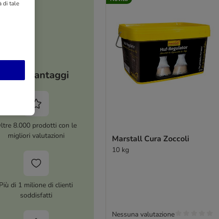
 di tale
I tuoi vantaggi
ltre 8.000 prodotti con le
migliori valutazioni
Marstall Cura Zoccoli
10 kg
Più di 1 milione di clienti
soddisfatti
Nessuna valutazione