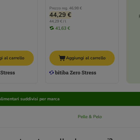
Prezzo reg.
46,98 €
44,29 €
44,29 € / l
41,63 €
i al carrello
Aggiungi al carrello
imentari suddivisi per marca
Pelle & Pelo