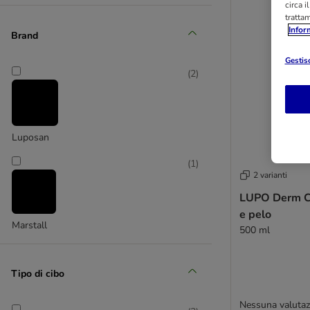
circa i
tratta
Infor
Brand
Gestisc
(
2
)
Luposan
(
1
)
2 varianti
LUPO Derm Cu
e pelo
Marstall
500 ml
Tipo di cibo
Nessuna valutaz