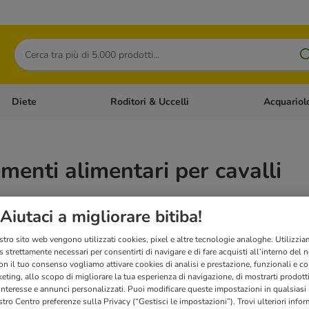
Cerca
Diete
Roditori & Uccelli
Acquariol
Gatti
Apri Menù Categoria: Cani
Apri Menù Categoria: Diete
Apri Menù Cat
enti alimentari per cavalli
nti alimentari è un modo semplice ed efficace per integrare nell'alimentazione del ca
Aiutaci a migliorare bitiba!
elativi disturbi fisici. In questa sezione trovate una larga scelta di integratori per r
stro sito web vengono utilizzati cookies, pixel e altre tecnologie analoghe. Utilizzi
 strettamente necessari per consentirti di navigare e di fare acquisti all’interno del 
on il tuo consenso vogliamo attivare cookies di analisi e prestazione, funzionali e con
eting, allo scopo di migliorare la tua esperienza di navigazione, di mostrarti prodotti
 interesse e annunci personalizzati. Puoi modificare queste impostazioni in qualsia
tro Centro preferenze sulla Privacy (“Gestisci le impostazioni”). Trovi ulteriori info