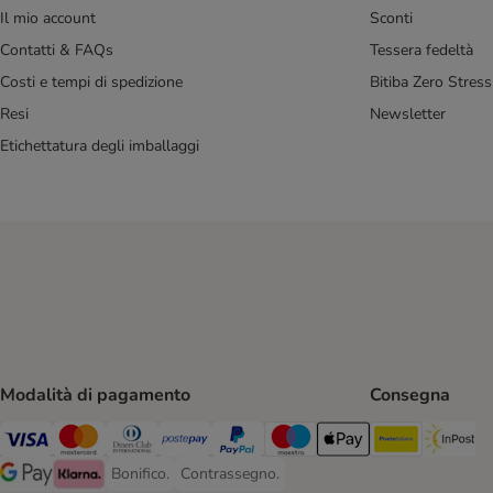
Il mio account
Sconti
Contatti & FAQs
Tessera fedeltà
Costi e tempi di spedizione
Bitiba Zero Stress
Resi
Newsletter
Etichettatura degli imballaggi
Modalità di pagamento
Consegna
Poste Ital
In
Visa. Payment Method
Mastercard. Payment Method
Diners Club. Payment Method
Postepay. Payment Method
PayPal. Payment Method
Maestro. Payment Method
Apple pay. Payment Met
Bonifico.
Contrassegno.
Bonifico. Payment Method
Contrassegno. Payment Method
Google Pay Payment Method
Klarna Payment Method