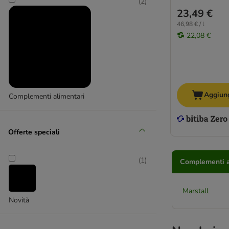
(
2
)
23,49 €
46,98 € / l
22,08 €
Aggiung
Complementi alimentari
Offerte speciali
(
1
)
Complementi al
Marstall
Novità