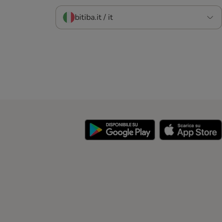
bitiba.it / it
y