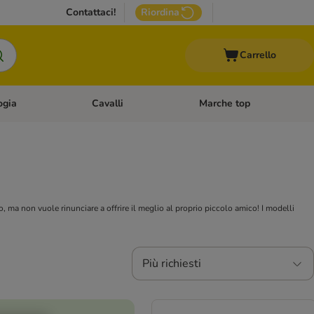
Contattaci!
Riordina
Carrello
ogia
Cavalli
Marche top
egoria: Roditori & Uccelli
Apri Menù Categoria: Acquariologia
Apri Menù Categoria: Cavalli
, ma non vuole rinunciare a offrire il meglio al proprio piccolo amico! I modelli
Più richiesti