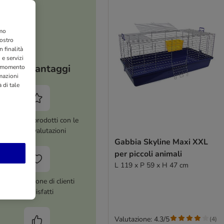
amo
nostro
 finalità
 e servizi
I tuoi vantaggi
si momento
rmazioni
 di tale
ltre 8.000 prodotti con le
migliori valutazioni
Gabbia Skyline Maxi XXL
per piccoli animali
L 119 x P 59 x H 47 cm
Più di 1 milione di clienti
soddisfatti
Valutazione: 4.3/5
(
4
)