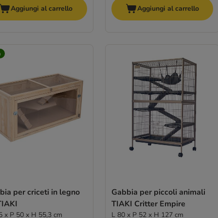
Aggiungi al carrello
Aggiungi al carrello
à
ia per criceti in legno
Gabbia per piccoli animali
TIAKI
TIAKI Critter Empire
5 x P 50 x H 55,3 cm
L 80 x P 52 x H 127 cm