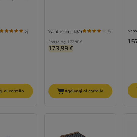
Ness
Valutazione: 4.3/5
(
2
)
(
9
)
157
Prezzo reg.
177,98 €
173,99 €
i al carrello
Aggiungi al carrello