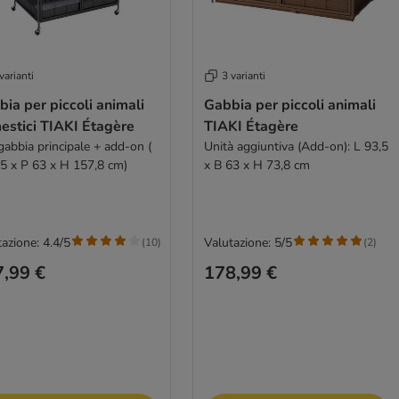
varianti
3 varianti
ia per piccoli animali
Gabbia per piccoli animali
estici TIAKI Étagère
TIAKI Étagère
gabbia principale + add-on (
Unità aggiuntiva (Add-on): L 93,5
,5 x P 63 x H 157,8 cm)
x B 63 x H 73,8 cm
azione: 4.4/5
Valutazione: 5/5
(
10
)
(
2
)
,99 €
178,99 €