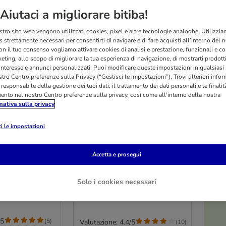
Aiutaci a migliorare bitiba!
stro sito web vengono utilizzati cookies, pixel e altre tecnologie analoghe. Utilizzi
 strettamente necessari per consentirti di navigare e di fare acquisti all’interno del 
on il tuo consenso vogliamo attivare cookies di analisi e prestazione, funzionali e con
eting, allo scopo di migliorare la tua esperienza di navigazione, di mostrarti prodotti
 interesse e annunci personalizzati. Puoi modificare queste impostazioni in qualsia
tro Centro preferenze sulla Privacy (“Gestisci le impostazioni”). Trovi ulteriori info
l responsabile della gestione dei tuoi dati, il trattamento dei dati personali e le finalità
mento nel nostro Centro preferenze sulla privacy, così come all’interno della nostra
mativa sulla privacy
O
i le impostazioni
3 varianti
 Basic
Gabbia per piccoli animali
Accetta e prosegui
domestici TIAKI Étagère
Gabbia principale: L 93,5 x P 63 x
H 84 cm
Solo i cookies necessari
/5
(
5
)
Valutazione: 4.4/5
(
10
)