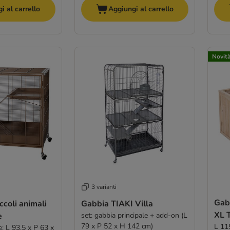
i al carrello
Aggiungi al carrello
Novit
3 varianti
Gabb
ccoli animali
Gabbia TIAKI Villa
XL 
e
set: gabbia principale + add-on (L
79 x P 52 x H 142 cm)
L 11
e: L 93,5 x P 63 x