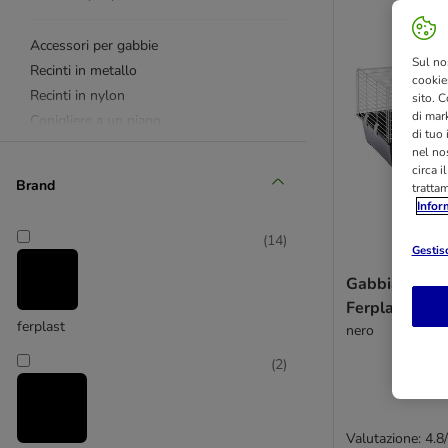
Accessori per gabbie
Sul no
Recinti in metallo
cookies
Recinti in nylon
sito. C
di mark
Conigliere a un piano
di tuo
Conigliere a due piani
nel nos
Conigliere con recinto
circa i
Brand
tratta
Recinti in legno
Infor
Tutti i recinti per roditori
(
14
)
Gestisc
Trasportini
Gabbia Piggy
Ferplast
ferplast
nero
(
2
)
Valutazione: 4.8