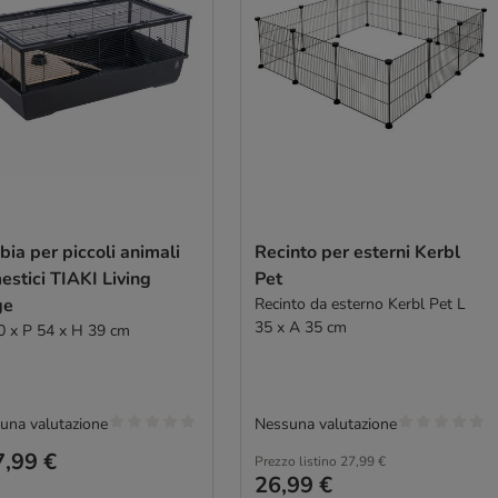
ia per piccoli animali
Recinto per esterni Kerbl
stici TIAKI Living
Pet
ge
Recinto da esterno Kerbl Pet L
35 x A 35 cm
0 x P 54 x H 39 cm
una valutazione
Nessuna valutazione
,99 €
Prezzo listino
27,99 €
26,99 €