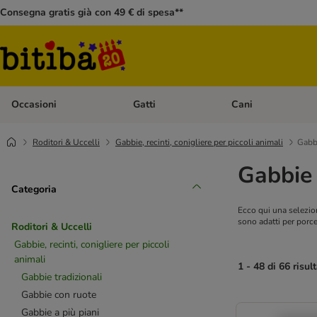
Consegna gratis già con 49 € di spesa**
Occasioni
Gatti
Cani
Apri Menù Categoria: Occasioni
Apri Menù Categoria: 
Roditori & Uccelli
Gabbie, recinti, conigliere per piccoli animali
Gabbi
Gabbie p
Categoria
Ecco qui una selezion
sono adatti per porcel
Roditori & Uccelli
Gabbie, recinti, conigliere per piccoli
animali
1 - 48 di 66 risult
Gabbie tradizionali
Gabbie con ruote
Gabbie a più piani