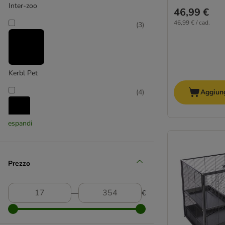
Inter-zoo
46,99 €
46,99 € / cad.
(
3
)
Kerbl Pet
(
4
)
Aggiung
espandi
savic
(
18
)
Prezzo
skyline
―
€
(
22
)