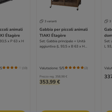
3 varianti
3 
ccoli animali
Gabbia per piccoli animali
Gabb
AKI Étagère
TIAKI Étagère
dom
 93,5 x P 63 x H
Set: Gabbia principale + Unità
Set: 
aggiuntiva (L 93,5 x B 63 x H
L 93
157,8 cm)
/5
Valutazione: 5/5
Valut
(
10
)
(
2
)
337
Prezzo reg.
358,98 €
353,99 €