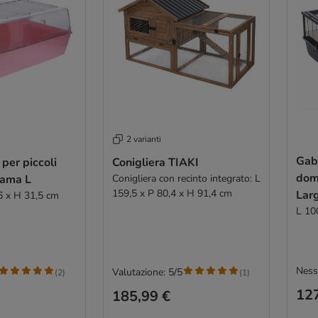
2 varianti
Gabb
per piccoli
Conigliera TIAKI
dome
rama L
Conigliera con recinto integrato: L
159,5 x P 80,4 x H 91,4 cm
Lar
46 x H 31,5 cm
L 10
Ness
Valutazione: 5/5
(
2
)
(
1
)
127
185,99 €