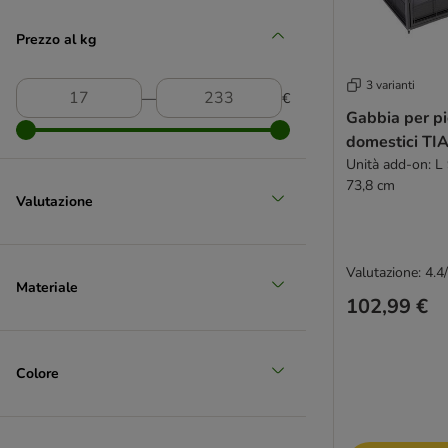
TIAKI
Prezzo al kg
3 varianti
―
€
Gabbia per pi
domestici TI
Unità add-on: L
73,8 cm
Valutazione
Valutazione: 4.4
Materiale
102,99 €
Colore