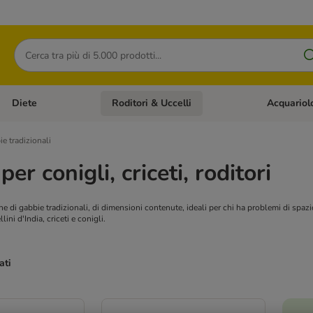
Cerca
Diete
Roditori & Uccelli
Acquariol
Gatti
Apri Menù Categoria: Cani
Apri Menù Categoria: Diete
Apri Menù Cat
e tradizionali
er conigli, criceti, roditori
e di gabbie tradizionali, di dimensioni contenute, ideali per chi ha problemi di spazio
lini d'India, criceti e conigli.
ati