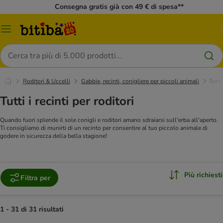
Consegna gratis già con 49 € di spesa**
Overview
catalogo
Cerca
Roditori & Uccelli
Gabbie, recinti, conigliere per piccoli animali
Tutti 
Tutti i recinti per roditori
Quando fuori splende il sole conigli e roditori amano sdraiarsi sull'erba all'aperto.
Ti consigliamo di munirti di un recinto per consentire al tuo piccolo animale di
godere in sicurezza della bella stagione!
Più richiesti
Filtra per
1 - 31 di 31 risultati