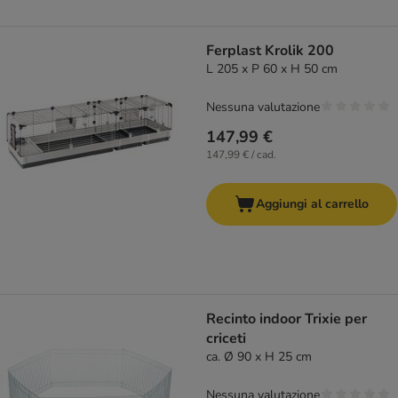
Ferplast Krolik 200
L 205 x P 60 x H 50 cm
Nessuna valutazione
147,99 €
147,99 € / cad.
Aggiungi al carrello
Recinto indoor Trixie per
criceti
ca. Ø 90 x H 25 cm
Nessuna valutazione