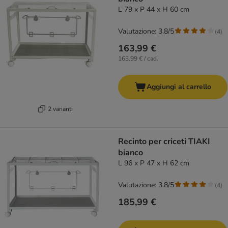
L 79 x P 44 x H 60 cm
Valutazione: 3.8/5
(
4
)
163,99 €
163,99 € / cad.
Aggiungi al carrello
2 varianti
Recinto per criceti TIAKI
bianco
L 96 x P 47 x H 62 cm
Valutazione: 3.8/5
(
4
)
185,99 €