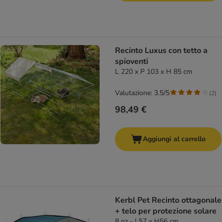
Recinto Luxus con tetto a
spioventi
L 220 x P 103 x H 85 cm
Valutazione: 3.5/5
(
2
)
98,49 €
Aggiungi al carrello
Kerbl Pet Recinto ottagonale
+ telo per protezione solare
8 pz - L57 x H56 cm