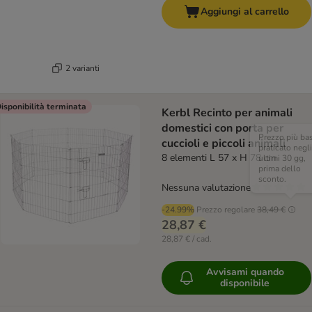
Aggiungi al carrello
2 varianti
isponibilità terminata
Kerbl Recinto per animali
domestici con porta per
Prezzo più ba
cuccioli e piccoli animali
praticato negli
8 elementi L 57 x H 78 cm
ultimi 30 gg,
prima dello
sconto.
Nessuna valutazione
-24.99%
Prezzo regolare
38,49 €
28,87 €
28,87 € / cad.
Avvisami quando
disponibile