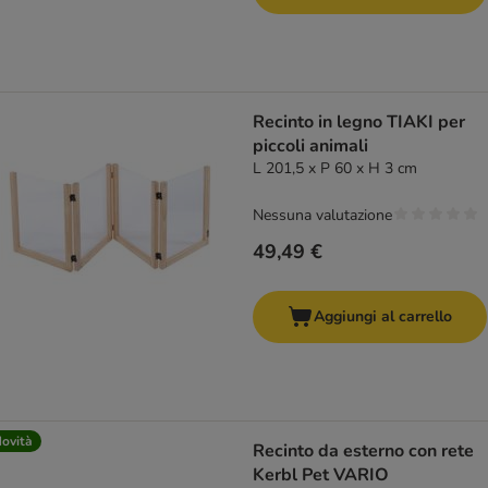
Recinto in legno TIAKI per
piccoli animali
L 201,5 x P 60 x H 3 cm
Nessuna valutazione
49,49 €
Aggiungi al carrello
ovità
Recinto da esterno con rete
Kerbl Pet VARIO