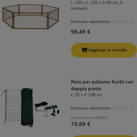
L 120 x L 120 x A 59 cm, 6
elementi
Nessuna valutazione
98,49 €
Aggiungi al carrello
Rete per pollame Kerbl con
doppia punta
L 25 x P 106 cm
Nessuna valutazione
Prezzo listino
79,99 €
76,99 €