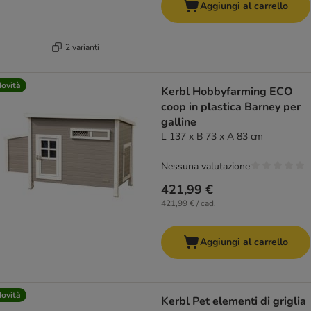
Aggiungi al carrello
2 varianti
ovità
Kerbl Hobbyfarming ECO
coop in plastica Barney per
galline
L 137 x B 73 x A 83 cm
Nessuna valutazione
421,99 €
421,99 € / cad.
Aggiungi al carrello
ovità
Kerbl Pet elementi di griglia