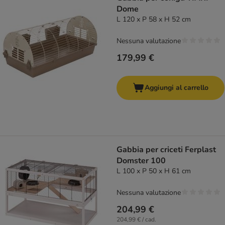
Dome
L 120 x P 58 x H 52 cm
Nessuna valutazione
179,99 €
Aggiungi al carrello
Gabbia per criceti Ferplast
Domster 100
L 100 x P 50 x H 61 cm
Nessuna valutazione
204,99 €
204,99 € / cad.