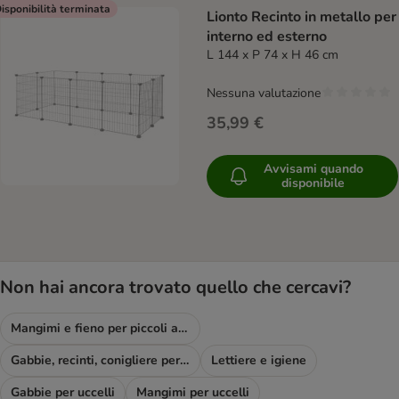
isponibilità terminata
Lionto Recinto in metallo per
interno ed esterno
L 144 x P 74 x H 46 cm
Nessuna valutazione
35,99 €
Avvisami quando
disponibile
Non hai ancora trovato quello che cercavi?
Mangimi e fieno per piccoli animali & Co
Gabbie, recinti, conigliere per piccoli animali
Lettiere e igiene
Gabbie per uccelli
Mangimi per uccelli