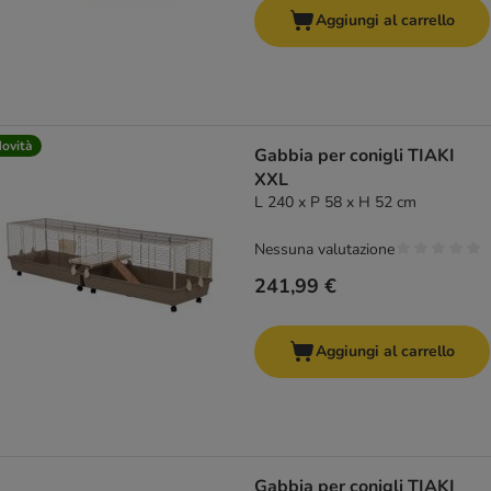
Aggiungi al carrello
ovità
Gabbia per conigli TIAKI
XXL
L 240 x P 58 x H 52 cm
Nessuna valutazione
241,99 €
Aggiungi al carrello
Gabbia per conigli TIAKI