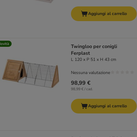
Aggiungi al carrello
ovità
Twingloo per conigli
Ferplast
L 120 x P 51 x H 43 cm
Nessuna valutazione
98,99 €
98,99 € / cad.
Aggiungi al carrello