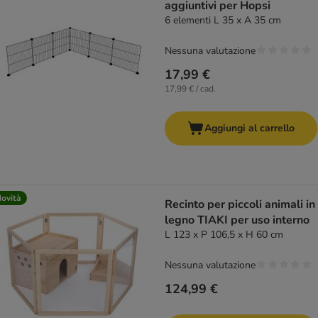
aggiuntivi per Hopsi
6 elementi L 35 x A 35 cm
Nessuna valutazione
17,99 €
17,99 € / cad.
Aggiungi al carrello
ovità
Recinto per piccoli animali in
legno TIAKI per uso interno
L 123 x P 106,5 x H 60 cm
Nessuna valutazione
124,99 €