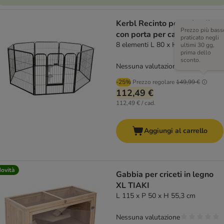
Kerbl Recinto per animali
Prezzo più bass
con porta per cani e cuccioli
praticato negli
8 elementi L 80 x H 77 cm
ultimi 30 gg,
prima dello
sconto.
Nessuna valutazione
-25%
Prezzo regolare
149,99 €
112,49 €
112,49 € / cad.
Aggiungi al carrello
ovità
Gabbia per criceti in legno
XL TIAKI
L 115 x P 50 x H 55,3 cm
Nessuna valutazione