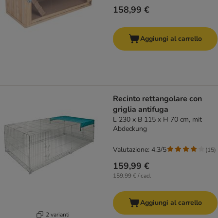
158,99 €
Aggiungi al carrello
Recinto rettangolare con
griglia antifuga
L 230 x B 115 x H 70 cm, mit
Abdeckung
Valutazione: 4.3/5
(
15
)
159,99 €
159,99 € / cad.
Aggiungi al carrello
2 varianti